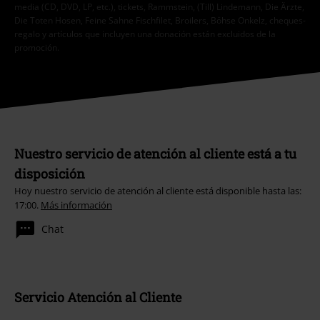
media (CD, DVD, LP, etc.), tickets, Rammstein, (Till) Lindemann, Die Ärzte,
Die Toten Hosen, Feine Sahne Fischfilet, Broilers, Böhse Onkelz, cheques-
regalo y artículos que incluyen una donación están excluidos de la
promoción.
Nuestro servicio de atención al cliente está a tu
disposición
Hoy nuestro servicio de atención al cliente está disponible hasta las:
17:00.
Más información
Chat
Servicio Atención al Cliente