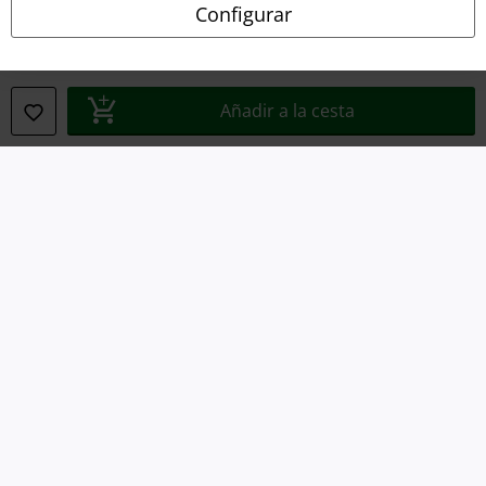
Configurar
Ley protección de datos
Eliminación de residuos y protección del medioambiente
Añadir a la cesta
Declaración de Conformidad
Información sobre accesibilidad
Configuración Cookies
Cancelar pedido
Todos los precios incluyen el IVA pero no los
gastos de transporte
© 1986-2026 E.M.P. Merchandising HGmbH
Tiendas EMP online