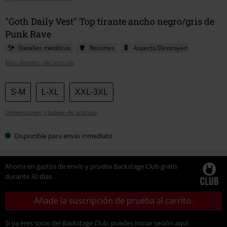
"Goth Daily Vest" Top tirante ancho negro/gris de
Punk Rave
Detalles metálicos
Recortes
Aspecto Destroyed
Más detalles del artículo
Elige
S-M
L-XL
XXL-3XL
tu
Dimensiones y tallaje de artículo
talla
Disponible para envío inmediato
Ahorra en gastos de envío y prueba Backstage Club gratis
durante 30 días
Añade la suscripción de prueba al carrito.
Si ya eres socio del Backstage Club, puedes iniciar sesión aquí: