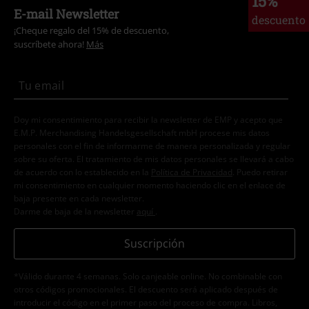
15%
E-mail Newsletter
descuento
¡Cheque regalo del 15% de descuento,
suscríbete ahora!
Más
Doy mi consentimiento para recibir la newsletter de EMP y acepto que
E.M.P. Merchandising Handelsgesellschaft mbH procese mis datos
personales con el fin de informarme de manera personalizada y regular
sobre su oferta. El tratamiento de mis datos personales se llevará a cabo
de acuerdo con lo establecido en la
Política de Privacidad
. Puedo retirar
mi consentimiento en cualquier momento haciendo clic en el enlace de
baja presente en cada newsletter.
Darme de baja de la newsletter
aquí
.
Suscripción
*Válido durante 4 semanas. Solo canjeable online. No combinable con
otros códigos promocionales. El descuento será aplicado después de
introducir el código en el primer paso del proceso de compra. Libros,