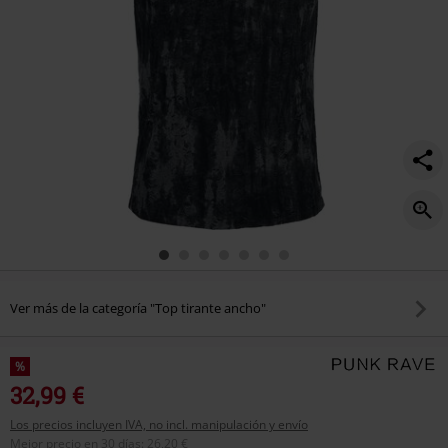
Ver más de la categoría "Top tirante ancho"
%
32,99 €
Los precios incluyen IVA, no incl. manipulación y envío
Mejor precio en 30 días
:
26,20 €