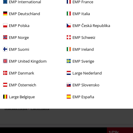
EMP International
EMP France
EMP Deutschland
EMP Italia
%
EMP Polska
EMP Česká Republika
32,99 €
EMP Norge
EMP Schweiz
EMP Suomi
EMP Ireland
Más categorías. Más opciones
Tallas Grandes
Ropa de Hombre
EMP United Kingdom
EMP Sverige
Ropa
Camisetas & Tops
Top Tirante Ancho
EMP Danmark
Large Nederland
Ropa & accesorios
Tops
Tops
EMP Österreich
EMP Slovensko
Tallas Grandes
Camisetas & Tops
Tank Tops
Large Belgique
EMP España
Marcas Ropa
Punk Rave