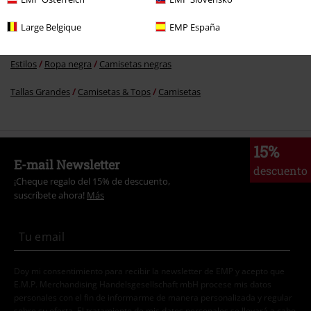
Ropa
Camisetas & Tops
Camisetas
Large Belgique
EMP España
Ropa & accesorios
Tops
Camisetas
Estilos
Ropa negra
Camisetas negras
Tallas Grandes
Camisetas & Tops
Camisetas
15%
E-mail Newsletter
descuento
¡Cheque regalo del 15% de descuento,
suscríbete ahora!
Más
Doy mi consentimiento para recibir la newsletter de EMP y acepto que
E.M.P. Merchandising Handelsgesellschaft mbH procese mis datos
personales con el fin de informarme de manera personalizada y regular
sobre su oferta. El tratamiento de mis datos personales se llevará a cabo