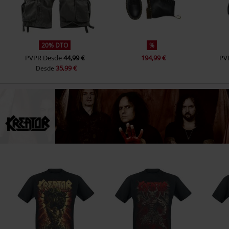
20% DTO
%
PVPR
Desde
44,99 €
194,99 €
PV
35,99 €
Desde