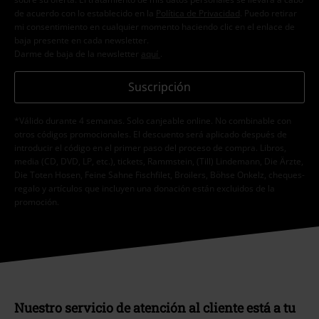
de acuerdo con lo establecido en la
Política de Privacidad
. Puedo retirar
mi consentimiento en cualquier momento haciendo clic en el enlace de
baja presente en cada newsletter.
Darme de baja de la newsletter
aquí
.
Suscripción
*Válido durante 4 semanas. Solo canjeable online. No combinable con
otros códigos promocionales. El descuento será aplicado después de
introducir el código en el primer paso del proceso de compra. Libros,
media (CD, DVD, LP, etc.), tickets, Rammstein, (Till) Lindemann, Die Ärzte,
Die Toten Hosen, Feine Sahne Fischfilet, Broilers, Böhse Onkelz, cheques-
regalo y artículos que incluyen una donación están excluidos de la
promoción.
Nuestro servicio de atención al cliente está a tu