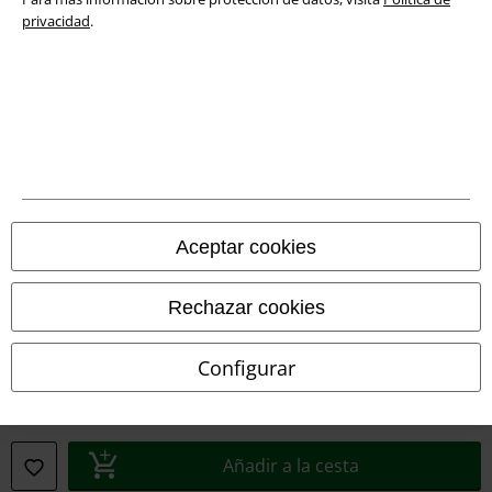
privacidad
.
Legal
Términos y Condiciones
Aviso Legal
Aceptar cookies
Ley protección de datos
Rechazar cookies
Eliminación de residuos y protección del medioambiente
Declaración de Conformidad
Configurar
Información sobre accesibilidad
Configuración Cookies
Añadir a la cesta