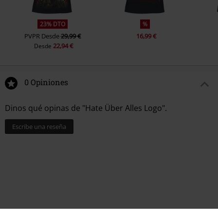
23% DTO
%
PVPR
Desde
29,99 €
16,99 €
22,94 €
Desde
0 Opiniones
Dinos qué opinas de "Hate Über Alles Logo".
Escribe una reseña