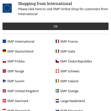
Shopping from International
Please click here to visit EMP Online Shop for customers from
International
Última visita
Ok
EMP International
EMP France
EMP Deutschland
EMP Italia
EMP Polska
EMP Česká Republika
23% DTO
EMP Norge
EMP Schweiz
PVPR
Desde
29,99 €
22,94 €
Desde
EMP Suomi
EMP Ireland
EMP United Kingdom
EMP Sverige
Más categorías. Más opciones
EMP Danmark
Large Nederland
Nuevo
Ropa
Camisetas & Tops
Camisetas
EMP Österreich
EMP Slovensko