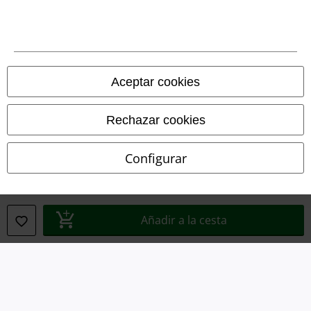
Términos y Condiciones
Aviso Legal
Ley protección de datos
Aceptar cookies
Eliminación de residuos y protección del medioambiente
Rechazar cookies
Declaración de Conformidad
Configurar
Información sobre accesibilidad
Configuración Cookies
Añadir a la cesta
Cancelar pedido
Todos los precios incluyen el IVA pero no los
gastos de transporte
© 1986-2026 E.M.P. Merchandising HGmbH