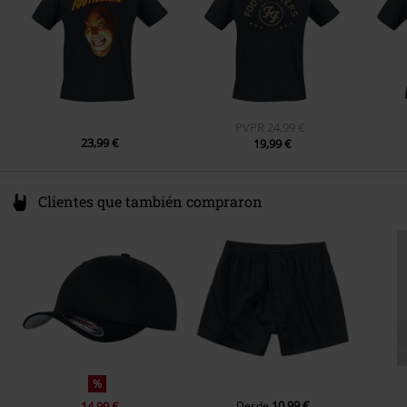
Camiseta sencilla
B&C - #150
Peso/Gramaje - Camisetas
Camiseta básica (aprox. 145 g/m²)
- Lightweight
PVPR
24,99 €
23,99 €
19,99 €
Clientes que también compraron
%
10,99 €
14,99 €
Desde