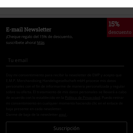
15%
E-mail Newsletter
descuento
¡Cheque regalo del 15% de descuento,
suscríbete ahora!
Más
Doy mi consentimiento para recibir la newsletter de EMP y acepto que
E.M.P. Merchandising Handelsgesellschaft mbH procese mis datos
personales con el fin de informarme de manera personalizada y regular
sobre su oferta. El tratamiento de mis datos personales se llevará a cabo
de acuerdo con lo establecido en la
Política de Privacidad
. Puedo retirar
mi consentimiento en cualquier momento haciendo clic en el enlace de
baja presente en cada newsletter.
Darme de baja de la newsletter
aquí
.
Suscripción