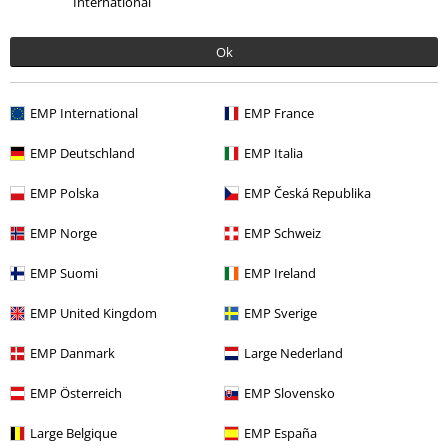
International
Ok
EMP International
EMP France
%
EMP Deutschland
EMP Italia
20,39 €
EMP Polska
EMP Česká Republika
EMP Norge
EMP Schweiz
Más categorías. Más opciones
EMP Suomi
EMP Ireland
Tallas Grandes
Ropa de Hombre
Camisas de Manga Larga
EMP United Kingdom
EMP Sverige
Ropa & accesorios
Tops
Camisetas
EMP Danmark
Large Nederland
Estilos
Ropa negra
Camisetas negras
EMP Österreich
EMP Slovensko
Ropa
Camisetas & Tops
Camisetas
Large Belgique
EMP España
Tallas Grandes
Camisetas & Tops
Camisetas