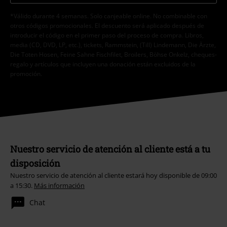
*Válido durante 4 semanas. Solo canjeable online. No combinable con
otros códigos promocionales. El descuento será aplicado después de
introducir el código en el primer paso del proceso de compra. Libros,
media (CD, DVD, LP, etc.), tickets, Rammstein, (Till) Lindemann, Die Ärzte,
Die Toten Hosen, Feine Sahne Fischfilet, Broilers, Böhse Onkelz, cheques-
regalo y artículos que incluyen una donación están excluidos de la
promoción.
Nuestro servicio de atención al cliente está a tu
disposición
Nuestro servicio de atención al cliente estará hoy disponible de 09:00
a 15:30.
Más información
Chat