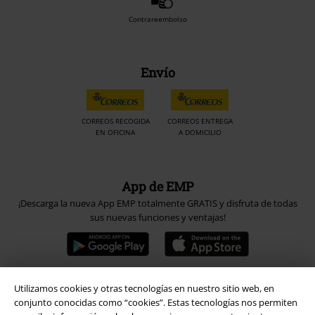
Contrareembolso
Envío
CORREOS RECOGIDA
CORREOS ENTREGA
EN OFICINA
A DOMICILIO
App de EMP
¡Descarga la nueva App EMP totalmente GRATIS y disfruta de todas
sus nuevas funciones y ventajas!
Utilizamos cookies y otras tecnologías en nuestro sitio web, en
conjunto conocidas como “cookies”. Estas tecnologías nos permiten
A Warner Music Group Company