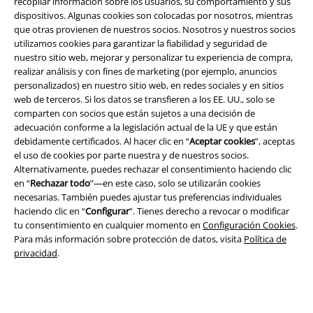
recopilar información sobre los usuarios, su comportamiento y sus
dispositivos. Algunas cookies son colocadas por nosotros, mientras
que otras provienen de nuestros socios. Nosotros y nuestros socios
utilizamos cookies para garantizar la fiabilidad y seguridad de
nuestro sitio web, mejorar y personalizar tu experiencia de compra,
realizar análisis y con fines de marketing (por ejemplo, anuncios
personalizados) en nuestro sitio web, en redes sociales y en sitios
Seguridad
web de terceros. Si los datos se transfieren a los EE. UU., solo se
comparten con socios que están sujetos a una decisión de
adecuación conforme a la legislación actual de la UE y que están
debidamente certificados. Al hacer clic en “
Aceptar cookies
”, aceptas
el uso de cookies por parte nuestra y de nuestros socios.
Alternativamente, puedes rechazar el consentimiento haciendo clic
en “
Rechazar todo
”—en este caso, solo se utilizarán cookies
necesarias. También puedes ajustar tus preferencias individuales
haciendo clic en “
Configurar
”. Tienes derecho a revocar o modificar
tu consentimiento en cualquier momento en
Configuración Cookies
.
Para más información sobre protección de datos, visita
Política de
privacidad
.
Legal