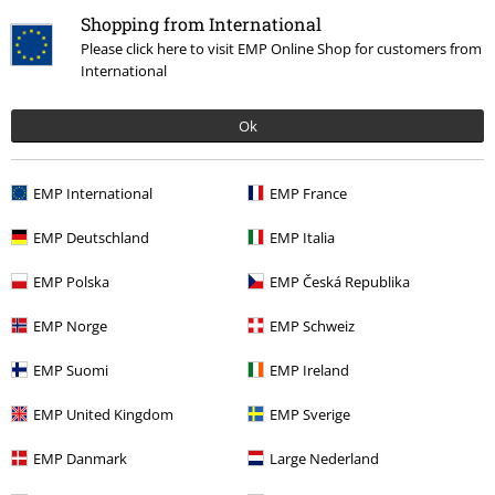
53,99 €
Desde
Shopping from International
Please click here to visit EMP Online Shop for customers from
International
Más categorías. Más opciones
Ok
Band Merch
Género
Heavy Metal
Band Merch
Ropa
Camisetas de Manga Larga
EMP International
EMP France
Nuevo
Band Merch
Tallas Grandes
EMP Deutschland
EMP Italia
Band Merch
Top Bands
Ozzy Osbourne
EMP Polska
EMP Česká Republika
Band Merch
Top Bands
Black Sabbath
EMP Norge
EMP Schweiz
EMP Suomi
EMP Ireland
15%
EMP United Kingdom
EMP Sverige
E-mail Newsletter
descuento
¡Cheque regalo del 15% de descuento,
EMP Danmark
Large Nederland
suscríbete ahora!
Más