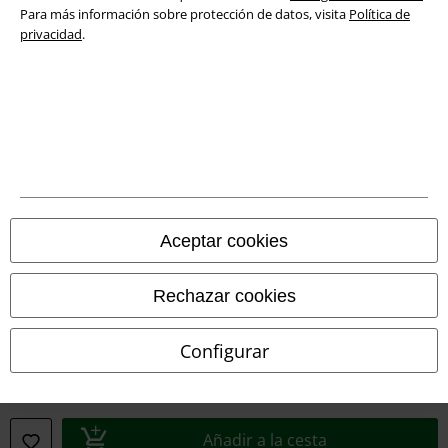
Para más información sobre protección de datos, visita
Política de
Declaración de Conformidad
privacidad
.
Información sobre accesibilidad
Configuración Cookies
Cancelar pedido
Todos los precios incluyen el IVA pero no los
gastos de transporte
© 1986-2026 E.M.P. Merchandising HGmbH
Aceptar cookies
Rechazar cookies
Tiendas EMP online
Configurar
EMP International
EMP France
Añadir a la cesta