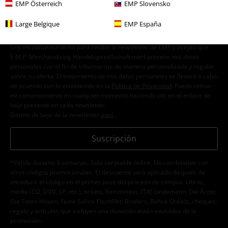
EMP Österreich
EMP Slovensko
Large Belgique
EMP España
Doy mi consentimiento para recibir la newsletter de EMP y acepto que
E.M.P. Merchandising Handelsgesellschaft mbH procese mis datos
personales con el fin de informarme de manera personalizada y regular
sobre su oferta. El tratamiento de mis datos personales se llevará a cabo
de acuerdo con lo establecido en la
Política de Privacidad
. Puedo retirar
mi consentimiento en cualquier momento haciendo clic en el enlace de
baja presente en cada newsletter.
Darme de baja de la newsletter
aquí
.
Suscripción
*Válido durante 4 semanas. Solo canjeable online. No combinable con
otros códigos promocionales. El descuento será aplicado después de
introducir el código en el primer paso del proceso de compra. Libros,
media (CD, DVD, LP, etc.), tickets, Rammstein, (Till) Lindemann, Die Ärzte,
Die Toten Hosen, Feine Sahne Fischfilet, Broilers, Böhse Onkelz, cheques-
regalo y artículos que incluyen una donación están excluidos de la
promoción.