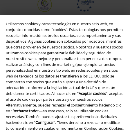
Utilizamos cookies y otras tecnologías en nuestro sitio web, en
conjunto conocidas como “cookies”. Estas tecnologías nos permiten
recopilar información sobre los usuarios, su comportamiento y sus
dispositivos. Algunas cookies son colocadas por nosotros, mientras
que otras provienen de nuestros socios. Nosotros y nuestros socios
utilizamos cookies para garantizar la fiabilidad y seguridad de
nuestro sitio web, mejorar y personalizar tu experiencia de compra,
realizar análisis y con fines de marketing (por ejemplo, anuncios
personalizados) en nuestro sitio web, en redes sociales y en sitios
Legal
web de terceros. Si los datos se transfieren a los EE. UU., solo se
comparten con socios que están sujetos a una decisión de
Términos y Condiciones
adecuación conforme a la legislación actual de la UE y que están
debidamente certificados. Al hacer clic en “
Aceptar cookies
”, aceptas
Aviso Legal
el uso de cookies por parte nuestra y de nuestros socios.
Alternativamente, puedes rechazar el consentimiento haciendo clic
en “
Rechazar todo
”—en este caso, solo se utilizarán cookies
Ley protección de datos
necesarias. También puedes ajustar tus preferencias individuales
haciendo clic en “
Configurar
”. Tienes derecho a revocar o modificar
Eliminación de residuos y protección del medioambiente
tu consentimiento en cualquier momento en
Configuración Cookies
.