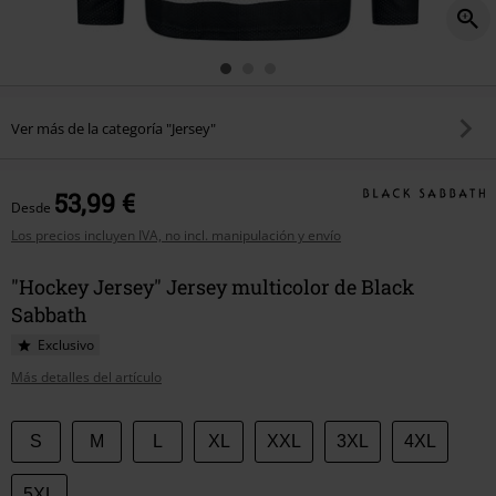
Ver más de la categoría "Jersey"
53,99 €
Desde
Los precios incluyen IVA, no incl. manipulación y envío
"Hockey Jersey" Jersey multicolor de Black
Sabbath
Exclusivo
Más detalles del artículo
Elige
S
M
L
XL
XXL
3XL
4XL
tu
talla
5XL