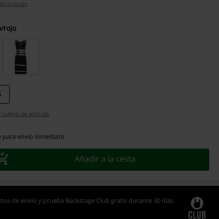
el artículo
/rojo
S
tallaje de artículo
e para envío inmediato
Añadir a la cesta
tos de envío y prueba Backstage Club gratis durante 30 días