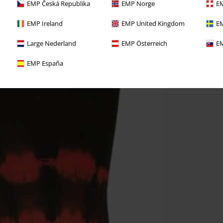
EMP Česká Republika
EMP Norge
EM
EMP Ireland
EMP United Kingdom
EM
Large Nederland
EMP Österreich
EM
EMP España