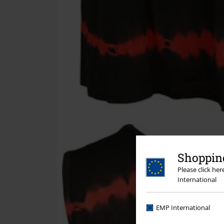
Shopping
Please click he
International
EMP International