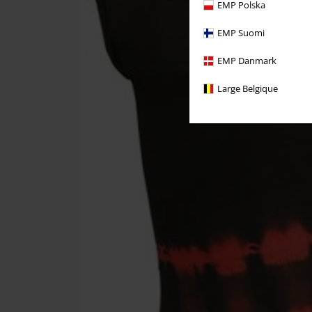
EMP Polska
EMP Suomi
EMP Danmark
Large Belgique