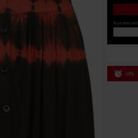
Si ya eres soc
-15% -
Código
Válido hasta 8
Solo online. P
Tras introduci
No acumulable
descuento: lib
Onkelz, Broile