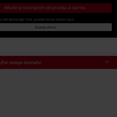
Añade la suscripción de prueba al carrito.
io del Backstage Club, puedes iniciar sesión aquí:
Accede ahora
 ¡Por tiempo limitado!
WEEKEND
Copia el código
/9/26
edido mínimo 49,99 €.
r el código, el descuento se deducirá automáticamente al final del pedido.
 con otras promociones Códigos promocionales.. Quedan excluidos de este
ros, artículos multimedia, entradas, Rammstein, (Till) Lindemann, Böhse
rs, Die Ärzte, Die Toten Hosen, Metality, Funko Pop!, vales regalo y artículos