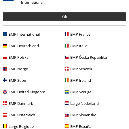
International
Ok
¿Te ha sido útil esta opinión?
EMP International
EMP France
Comentario
EMP Deutschland
EMP Italia
EMP Polska
EMP Česká Republika
EMP Norge
EMP Schweiz
15%
E-mail Newsletter
EMP Suomi
EMP Ireland
descuento
¡Cheque regalo del 15% de descuento,
suscríbete ahora!
Más
EMP United Kingdom
EMP Sverige
EMP Danmark
Large Nederland
Enviar comentario
EMP Österreich
EMP Slovensko
Doy mi consentimiento para recibir la newsletter de EMP y acepto que
Large Belgique
EMP España
E.M.P. Merchandising Handelsgesellschaft mbH procese mis datos