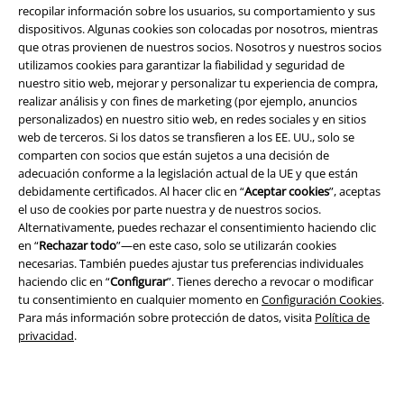
recopilar información sobre los usuarios, su comportamiento y sus
dispositivos. Algunas cookies son colocadas por nosotros, mientras
que otras provienen de nuestros socios. Nosotros y nuestros socios
utilizamos cookies para garantizar la fiabilidad y seguridad de
nuestro sitio web, mejorar y personalizar tu experiencia de compra,
realizar análisis y con fines de marketing (por ejemplo, anuncios
personalizados) en nuestro sitio web, en redes sociales y en sitios
Legal
web de terceros. Si los datos se transfieren a los EE. UU., solo se
comparten con socios que están sujetos a una decisión de
Términos y Condiciones
adecuación conforme a la legislación actual de la UE y que están
debidamente certificados. Al hacer clic en “
Aceptar cookies
”, aceptas
Aviso Legal
el uso de cookies por parte nuestra y de nuestros socios.
Alternativamente, puedes rechazar el consentimiento haciendo clic
Ley protección de datos
en “
Rechazar todo
”—en este caso, solo se utilizarán cookies
necesarias. También puedes ajustar tus preferencias individuales
haciendo clic en “
Configurar
”. Tienes derecho a revocar o modificar
Eliminación de residuos y protección del medioambiente
tu consentimiento en cualquier momento en
Configuración Cookies
.
Para más información sobre protección de datos, visita
Política de
Declaración de Conformidad
privacidad
.
Información sobre accesibilidad