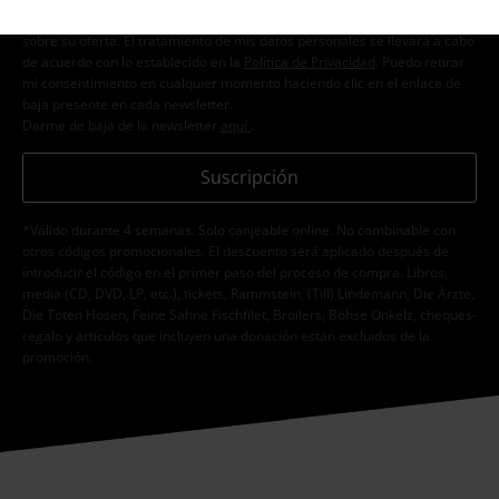
personales con el fin de informarme de manera personalizada y regular
sobre su oferta. El tratamiento de mis datos personales se llevará a cabo
de acuerdo con lo establecido en la
Política de Privacidad
. Puedo retirar
mi consentimiento en cualquier momento haciendo clic en el enlace de
baja presente en cada newsletter.
Darme de baja de la newsletter
aquí
.
Suscripción
*Válido durante 4 semanas. Solo canjeable online. No combinable con
otros códigos promocionales. El descuento será aplicado después de
introducir el código en el primer paso del proceso de compra. Libros,
media (CD, DVD, LP, etc.), tickets, Rammstein, (Till) Lindemann, Die Ärzte,
Die Toten Hosen, Feine Sahne Fischfilet, Broilers, Böhse Onkelz, cheques-
regalo y artículos que incluyen una donación están excluidos de la
promoción.