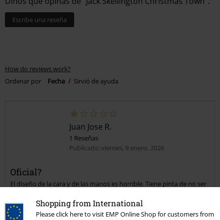
Dinos qué opinas de "Jack Skellington Christmas Town".
Escribe una reseña
How do reviews work?
Ordenar por
Fecha
Sirvió de ayuda
Juan Jose R.
1 Reseñas
Publicado: viernes, 9 enero, 2026
Oficial?
El diseño de la cara y de las manos es horrible. Tiene pinta de no ser
oficial y si lo es deberían despedir al diseñador...
Shopping from International
Please click here to visit EMP Online Shop for customers from