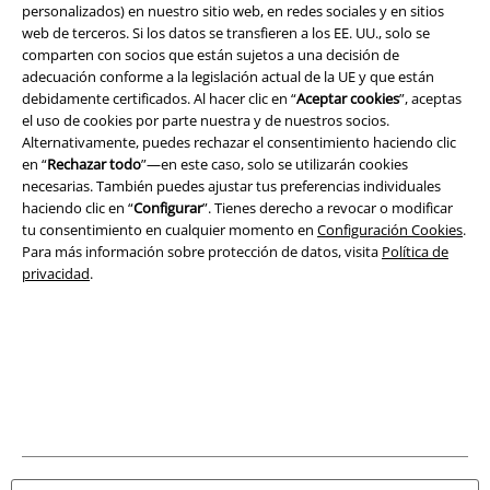
Legal
personalizados) en nuestro sitio web, en redes sociales y en sitios
web de terceros. Si los datos se transfieren a los EE. UU., solo se
Términos y Condiciones
comparten con socios que están sujetos a una decisión de
adecuación conforme a la legislación actual de la UE y que están
Aviso Legal
debidamente certificados. Al hacer clic en “
Aceptar cookies
”, aceptas
el uso de cookies por parte nuestra y de nuestros socios.
Ley protección de datos
Alternativamente, puedes rechazar el consentimiento haciendo clic
en “
Rechazar todo
”—en este caso, solo se utilizarán cookies
necesarias. También puedes ajustar tus preferencias individuales
Eliminación de residuos y protección del medioambiente
haciendo clic en “
Configurar
”. Tienes derecho a revocar o modificar
tu consentimiento en cualquier momento en
Configuración Cookies
.
Declaración de Conformidad
Para más información sobre protección de datos, visita
Política de
privacidad
.
Información sobre accesibilidad
Configuración Cookies
Cancelar pedido
Todos los precios incluyen el IVA pero no los
gastos de transporte
© 1986-2026 E.M.P. Merchandising HGmbH