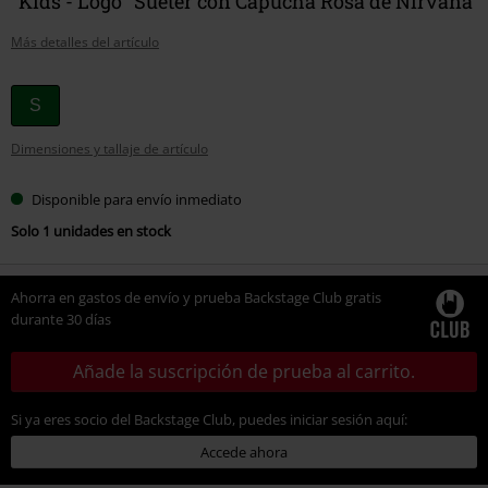
"Kids - Logo" Suéter con Capucha Rosa de Nirvana
Más detalles del artículo
Elige
S
tu
Dimensiones y tallaje de artículo
talla
Disponible para envío inmediato
Solo 1 unidades en stock
Ahorra en gastos de envío y prueba Backstage Club gratis
durante 30 días
Añade la suscripción de prueba al carrito.
Si ya eres socio del Backstage Club, puedes iniciar sesión aquí:
Accede ahora