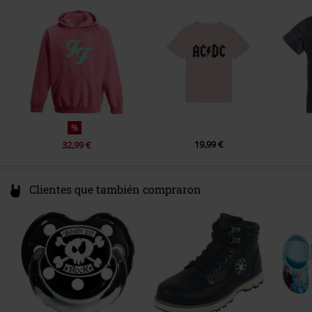
Forma Mangas
Mangas Normales
Color
Rosa
%
19,99 €
32,99 €
Clientes que también compraron