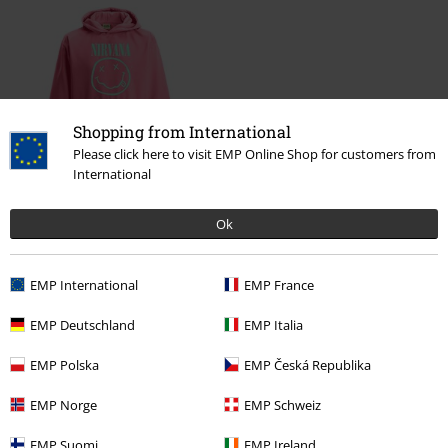
Shopping from International
Please click here to visit EMP Online Shop for customers from
International
%
37,99 €
Ok
Más categorías. Más opciones
EMP International
EMP France
Ofertas %
Mujer
Ropa
EMP Deutschland
EMP Italia
Ofertas %
Ninos
Ropa de niños
EMP Polska
EMP Česká Republika
Ofertas %
Merch de Bandas
EMP Norge
EMP Schweiz
Ofertas %
Hombre
Ropa
EMP Suomi
EMP Ireland