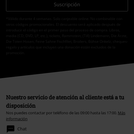
Suscripción
*Válido durante 4 semanas. Solo canjeable online. No combinable con
otros códigos promocionales. El descuento será aplicado después de
introducir el código en el primer paso del proceso de compra. Libros,
media (CD, DVD, LP, etc.), tickets, Rammstein, (Till) Lindemann, Die Ärzte,
Die Toten Hosen, Feine Sahne Fischfilet, Broilers, Böhse Onkelz, cheques-
regalo y artículos que incluyen una donación están excluidos de la
promoción.
Nuestro servicio de atención al cliente está a tu
disposición
Nos puedes contactar por teléfono de las 09:00 hasta las 17:00.
Más
información
Chat