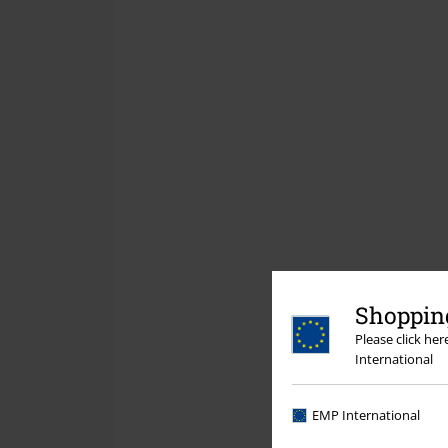
Shopping
Please click he
International
EMP International