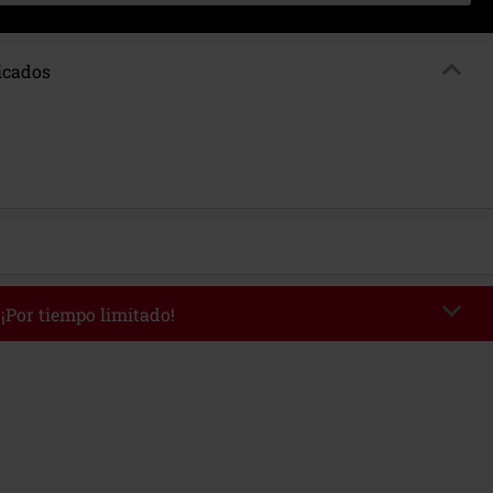
ficados
 ¡Por tiempo limitado!
WEEKEND
Copia el código
/9/26
edido mínimo 49,99 €.
r el código, el descuento se deducirá automáticamente al final del pedido.
 con otras promociones Códigos promocionales.. Quedan excluidos de este