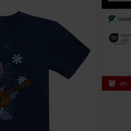
Certi
-15% -
Código
Válido hasta 8
Solo online. P
Tras introduci
No acumulable