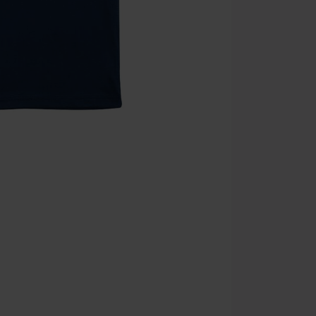
descuento: lib
Onkelz, Broile
que incluyan 