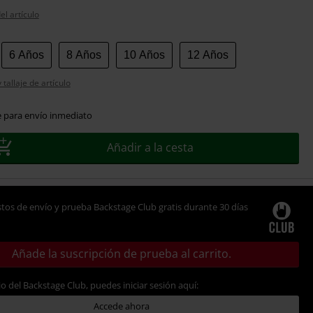
el artículo
6 Años
8 Años
10 Años
12 Años
tallaje de artículo
e para envío inmediato
Añadir a la cesta
tos de envío y prueba Backstage Club gratis durante 30 días
Añade la suscripción de prueba al carrito.
io del Backstage Club, puedes iniciar sesión aquí:
Accede ahora