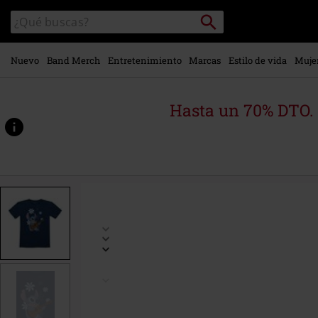
Ir al
Buscar
Buscar
contenido
en
principal
el
catálogo
Nuevo
Band Merch
Entretenimiento
Marcas
Estilo de vida
Muje
Hasta un 70% DTO.
https://www.emp-
online.es/p/kids-
-
-
rainbow/523002.html