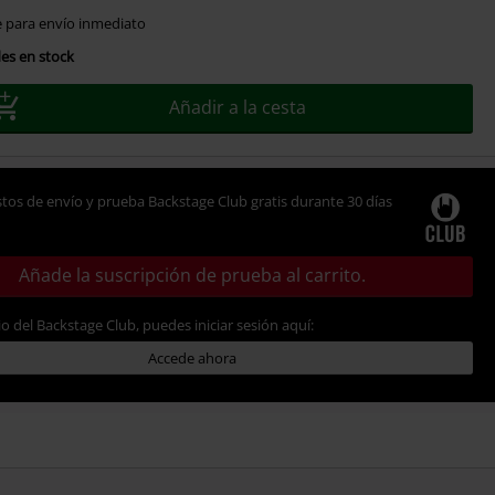
e para envío inmediato
es en stock
Añadir a la cesta
tos de envío y prueba Backstage Club gratis durante 30 días
Añade la suscripción de prueba al carrito.
io del Backstage Club, puedes iniciar sesión aquí:
Accede ahora