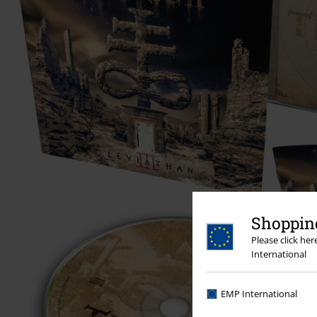
Shopping
Please click he
International
EMP International