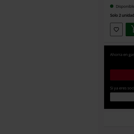
Disponibl
Solo 2 unidad
Ahorra en gas
Si ya eres soc