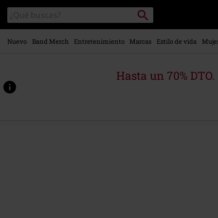
Ir al
Buscar
Buscar
contenido
en
principal
el
catálogo
Nuevo
Band Merch
Entretenimiento
Marcas
Estilo de vida
Muje
Hasta un 70% DTO.
https://www.emp-
online.es/p/leviathan-
iii/563993St.html