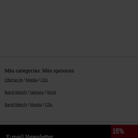
5.
Walk through the fire
6.
Never look back
7.
Line of fire
8.
Here with you
9.
Need you now
10.
Falling
11.
The end of the world
Más categorías. Más opciones
Ofertas %
Media
CDs
Band Merch
Género
Rock
Band Merch
Media
CDs
15%
E-mail Newsletter