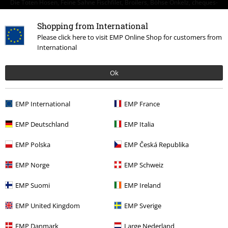
Die Toten Hosen, Feine Sahne Fischfilet, Broilers, Böhse Onkelz, cheques-
regalo y artículos que incluyen una donación están excluidos de la
promoción.
Shopping from International
Please click here to visit EMP Online Shop for customers from
International
Ok
Nuestro servicio de atención al cliente está a tu
EMP International
EMP France
disposición
Nuestro servicio de atención al cliente estará hoy disponible de 09:00
EMP Deutschland
EMP Italia
a 15:30.
Más información
EMP Polska
EMP Česká Republika
Chat
EMP Norge
EMP Schweiz
EMP Suomi
EMP Ireland
Servicio Atención al Cliente
EMP United Kingdom
EMP Sverige
Ayuda (FAQ)
EMP Danmark
Large Nederland