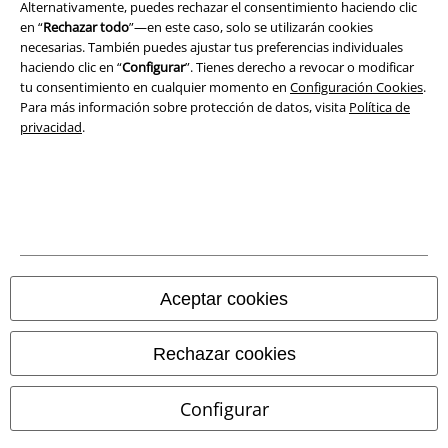
Alternativamente, puedes rechazar el consentimiento haciendo clic
en “
Rechazar todo
”—en este caso, solo se utilizarán cookies
Eliminación de residuos y protección del medioambiente
necesarias. También puedes ajustar tus preferencias individuales
haciendo clic en “
Configurar
”. Tienes derecho a revocar o modificar
Declaración de Conformidad
tu consentimiento en cualquier momento en
Configuración Cookies
.
Para más información sobre protección de datos, visita
Política de
privacidad
.
Información sobre accesibilidad
Configuración Cookies
Cancelar pedido
Todos los precios incluyen el IVA pero no los
gastos de transporte
© 1986-2026 E.M.P. Merchandising HGmbH
Aceptar cookies
Rechazar cookies
Tiendas EMP online
Configurar
EMP International