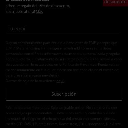
descuento
¡Cheque regalo del 15% de descuento,
suscríbete ahora!
Más
Doy mi consentimiento para recibir la newsletter de EMP y acepto que
E.M.P. Merchandising Handelsgesellschaft mbH procese mis datos
personales con el fin de informarme de manera personalizada y regular
sobre su oferta. El tratamiento de mis datos personales se llevará a cabo
de acuerdo con lo establecido en la
Política de Privacidad
. Puedo retirar
mi consentimiento en cualquier momento haciendo clic en el enlace de
baja presente en cada newsletter.
Darme de baja de la newsletter
aquí
.
Suscripción
*Válido durante 4 semanas. Solo canjeable online. No combinable con
otros códigos promocionales. El descuento será aplicado después de
introducir el código en el primer paso del proceso de compra. Libros,
media (CD, DVD, LP, etc.), tickets, Rammstein, (Till) Lindemann, Die Ärzte,