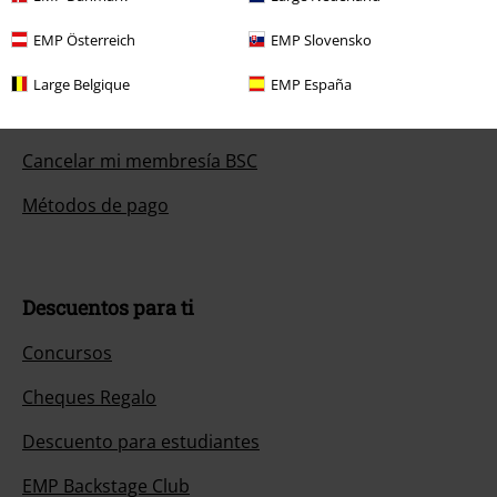
Política de Devolución
EMP Österreich
EMP Slovensko
Devolver un artículo
Large Belgique
EMP España
Información de tallas generales
Cancelar mi membresía BSC
Métodos de pago
Descuentos para ti
Concursos
Cheques Regalo
Descuento para estudiantes
EMP Backstage Club