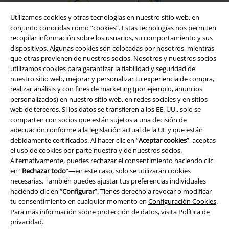
Utilizamos cookies y otras tecnologías en nuestro sitio web, en
conjunto conocidas como “cookies”. Estas tecnologías nos permiten
recopilar información sobre los usuarios, su comportamiento y sus
dispositivos. Algunas cookies son colocadas por nosotros, mientras
que otras provienen de nuestros socios. Nosotros y nuestros socios
utilizamos cookies para garantizar la fiabilidad y seguridad de
nuestro sitio web, mejorar y personalizar tu experiencia de compra,
realizar análisis y con fines de marketing (por ejemplo, anuncios
personalizados) en nuestro sitio web, en redes sociales y en sitios
web de terceros. Si los datos se transfieren a los EE. UU., solo se
comparten con socios que están sujetos a una decisión de
adecuación conforme a la legislación actual de la UE y que están
Legal
debidamente certificados. Al hacer clic en “
Aceptar cookies
”, aceptas
el uso de cookies por parte nuestra y de nuestros socios.
Términos y Condiciones
Alternativamente, puedes rechazar el consentimiento haciendo clic
en “
Rechazar todo
”—en este caso, solo se utilizarán cookies
Aviso Legal
necesarias. También puedes ajustar tus preferencias individuales
haciendo clic en “
Configurar
”. Tienes derecho a revocar o modificar
Ley protección de datos
tu consentimiento en cualquier momento en
Configuración Cookies
.
Para más información sobre protección de datos, visita
Política de
Eliminación de residuos y protección del medioambiente
privacidad
.