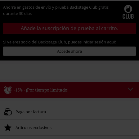
Ahorra en gastos de envío y prueba Backstage Club gratis
durante 30 días
Añade la suscripción de prueba al carrito.
Si ya eres socio del Backstage Club, puedes iniciar sesión aquí:
Accede ahora
-15% - ¡Por tiempo limitado!
Código
WEEKEND
Copia el código
Válido hasta 8/9/26
Paga por factura
Solo online. Pedido mínimo 49,99 €.
Artículos exclusivos
Tras introducir el código, el descuento se deducirá automáticamente al final
del pedido.