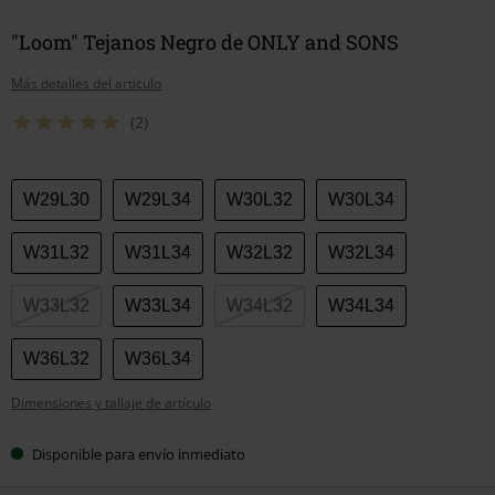
"Loom" Tejanos Negro de ONLY and SONS
Más detalles del artículo
(2)
Elige
W29L30
W29L34
W30L32
W30L34
tu
talla
W31L32
W31L34
W32L32
W32L34
W33L32
W33L34
W34L32
W34L34
W36L32
W36L34
Dimensiones y tallaje de artículo
Disponible para envío inmediato