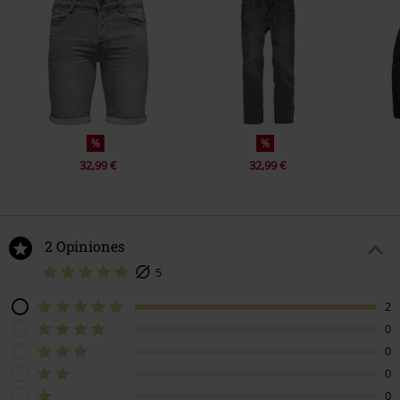
%
%
32,99 €
32,99 €
2 Opiniones
5
2
0
0
0
0