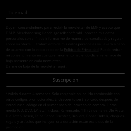
Doy mi consentimiento para recibir la newsletter de EMP y acepto que
E.M.P. Merchandising Handelsgesellschaft mbH procese mis datos
personales con el fin de informarme de manera personalizada y regular
sobre su oferta. El tratamiento de mis datos personales se llevará a cabo
de acuerdo con lo establecido en la
Política de Privacidad
. Puedo retirar
mi consentimiento en cualquier momento haciendo clic en el enlace de
baja presente en cada newsletter.
Darme de baja de la newsletter
aquí
.
Suscripción
*Válido durante 4 semanas. Solo canjeable online. No combinable con
otros códigos promocionales. El descuento será aplicado después de
introducir el código en el primer paso del proceso de compra. Libros,
media (CD, DVD, LP, etc.), tickets, Rammstein, (Till) Lindemann, Die Ärzte,
Die Toten Hosen, Feine Sahne Fischfilet, Broilers, Böhse Onkelz, cheques-
regalo y artículos que incluyen una donación están excluidos de la
promoción.