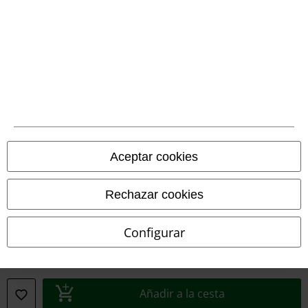
Declaración de Conformidad
Información sobre accesibilidad
Configuración Cookies
Cancelar pedido
Todos los precios incluyen el IVA pero no los
gastos de transporte
Aceptar cookies
© 1986-2026 E.M.P. Merchandising HGmbH
Rechazar cookies
Configurar
Tiendas EMP online
EMP International
EMP France
Añadir a la cesta