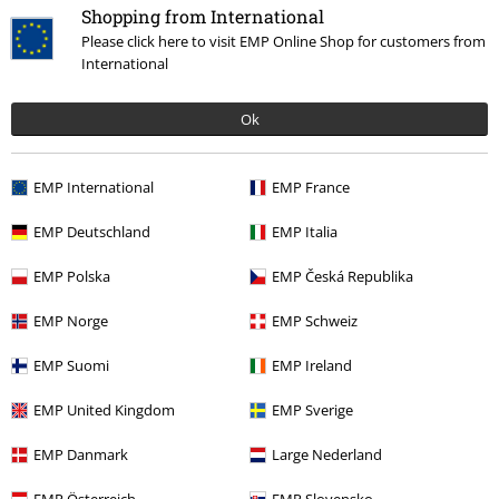
Shopping from International
Please click here to visit EMP Online Shop for customers from
International
Víctor P.
3 Reseñas
Ok
Publicado: sábado, 18 septiembre, 2021
Tú estatura en metros (ej. 1,82): 1,71
Talla comprada: S
EMP International
EMP France
Enviar comentario
Los mejores vaqueros que he tenido nunca
EMP Deutschland
EMP Italia
Desde luego, a partir de ahora siempre compraré los vaqueros de
esta marca. Se ajustan como un guante y se nota la calidad del
EMP Polska
EMP Česká Republika
tejido.
EMP Norge
EMP Schweiz
EMP Suomi
EMP Ireland
Calidad
EMP United Kingdom
EMP Sverige
5
Diseño
5
Ajuste
EMP Danmark
Large Nederland
5