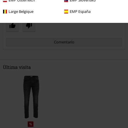
EMP Österreich
EMP Slovensko
Reseña verificada
Large Belgique
EMP España
¿Te ha sido útil esta opinión?
Comentario
Última visita
Enviar comentario
%