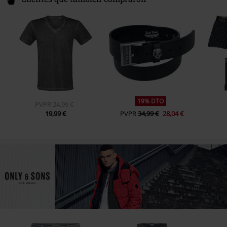
19% DTO
PVPR
24,99 €
19,99 €
PVPR
34,99 €
28,04 €