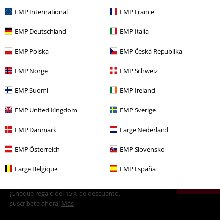
EMP International
EMP France
EMP Deutschland
EMP Italia
Más categorías. Más opciones
EMP Polska
EMP Česká Republika
Marcas Ropa
Hailys
Chaquetas
EMP Norge
EMP Schweiz
Ropa
Chaquetas
Chaqueta Imitación Cuero
EMP Suomi
EMP Ireland
Ropa & accesorios
Tops
Chaquetas
EMP United Kingdom
EMP Sverige
Estilos
Streetwear
Ropa
Chaquetas
Chaqueta Imitación Cuero
EMP Danmark
Large Nederland
Estilos
Ropa negra
Chaquetas negras
EMP Österreich
EMP Slovensko
Large Belgique
EMP España
15%
E-mail Newsletter
descuento
¡Cheque regalo del 15% de descuento,
suscríbete ahora!
Más