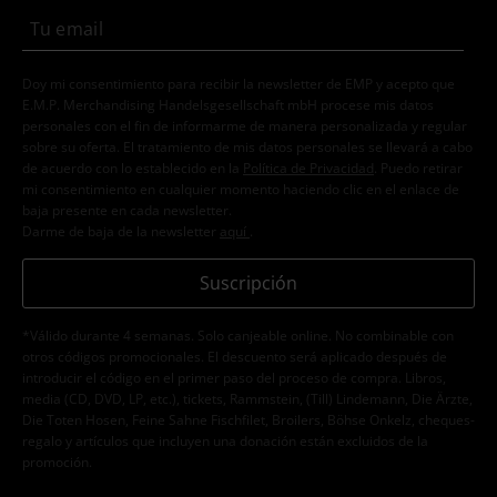
Doy mi consentimiento para recibir la newsletter de EMP y acepto que
E.M.P. Merchandising Handelsgesellschaft mbH procese mis datos
personales con el fin de informarme de manera personalizada y regular
sobre su oferta. El tratamiento de mis datos personales se llevará a cabo
de acuerdo con lo establecido en la
Política de Privacidad
. Puedo retirar
mi consentimiento en cualquier momento haciendo clic en el enlace de
baja presente en cada newsletter.
Darme de baja de la newsletter
aquí
.
Suscripción
*Válido durante 4 semanas. Solo canjeable online. No combinable con
otros códigos promocionales. El descuento será aplicado después de
introducir el código en el primer paso del proceso de compra. Libros,
media (CD, DVD, LP, etc.), tickets, Rammstein, (Till) Lindemann, Die Ärzte,
Die Toten Hosen, Feine Sahne Fischfilet, Broilers, Böhse Onkelz, cheques-
regalo y artículos que incluyen una donación están excluidos de la
promoción.