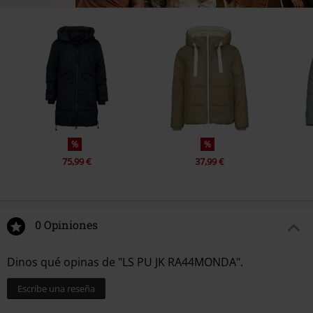
%
%
75,99 €
37,99 €
0 Opiniones
Dinos qué opinas de "LS PU JK RA44MONDA".
Escribe una reseña