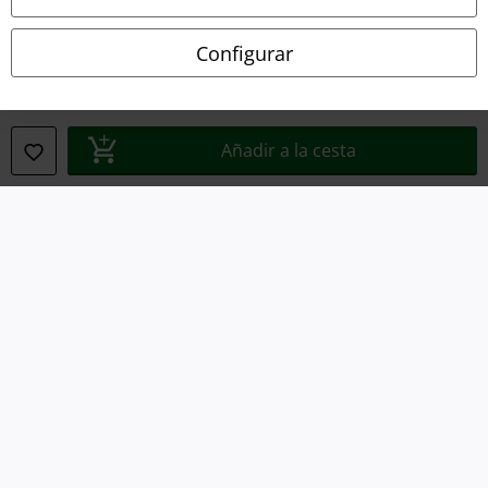
Declaración de Conformidad
Configurar
Información sobre accesibilidad
Configuración Cookies
Añadir a la cesta
Cancelar pedido
Todos los precios incluyen el IVA pero no los
gastos de transporte
© 1986-2026 E.M.P. Merchandising HGmbH
Tiendas EMP online
EMP International
EMP France
EMP Deutschland