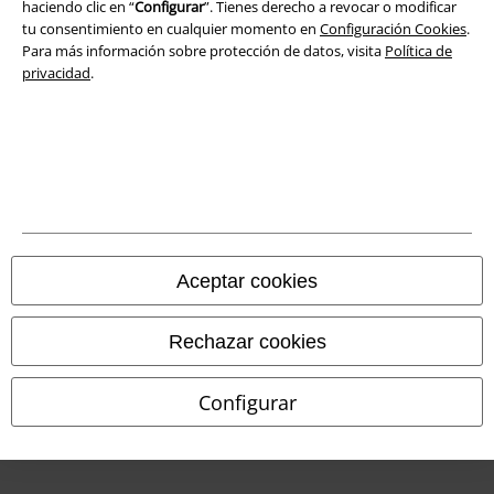
haciendo clic en “
Configurar
”. Tienes derecho a revocar o modificar
tu consentimiento en cualquier momento en
Configuración Cookies
.
Declaración de Conformidad
Para más información sobre protección de datos, visita
Política de
privacidad
.
Información sobre accesibilidad
Configuración Cookies
Cancelar pedido
Todos los precios incluyen el IVA pero no los
gastos de transporte
© 1986-2026 E.M.P. Merchandising HGmbH
Aceptar cookies
Rechazar cookies
Tiendas EMP online
Configurar
EMP International
EMP France