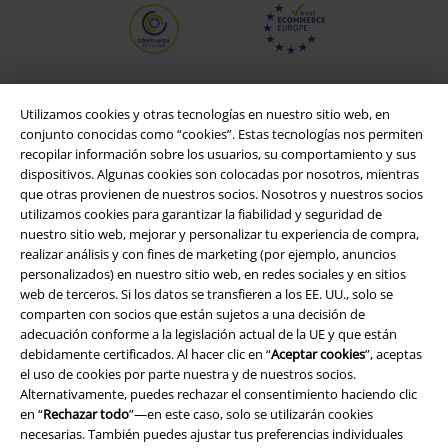
Utilizamos cookies y otras tecnologías en nuestro sitio web, en
conjunto conocidas como “cookies”. Estas tecnologías nos permiten
recopilar información sobre los usuarios, su comportamiento y sus
dispositivos. Algunas cookies son colocadas por nosotros, mientras
que otras provienen de nuestros socios. Nosotros y nuestros socios
utilizamos cookies para garantizar la fiabilidad y seguridad de
nuestro sitio web, mejorar y personalizar tu experiencia de compra,
realizar análisis y con fines de marketing (por ejemplo, anuncios
Legal
personalizados) en nuestro sitio web, en redes sociales y en sitios
web de terceros. Si los datos se transfieren a los EE. UU., solo se
Términos y Condiciones
comparten con socios que están sujetos a una decisión de
adecuación conforme a la legislación actual de la UE y que están
Aviso Legal
debidamente certificados. Al hacer clic en “
Aceptar cookies
”, aceptas
el uso de cookies por parte nuestra y de nuestros socios.
Alternativamente, puedes rechazar el consentimiento haciendo clic
Ley protección de datos
en “
Rechazar todo
”—en este caso, solo se utilizarán cookies
necesarias. También puedes ajustar tus preferencias individuales
Eliminación de residuos y protección del medioambiente