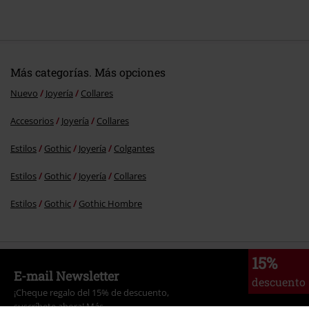
Más categorías. Más opciones
Nuevo
Joyería
Collares
Accesorios
Joyería
Collares
Estilos
Gothic
Joyería
Colgantes
Estilos
Gothic
Joyería
Collares
Estilos
Gothic
Gothic Hombre
15%
E-mail Newsletter
descuento
¡Cheque regalo del 15% de descuento,
suscríbete ahora!
Más