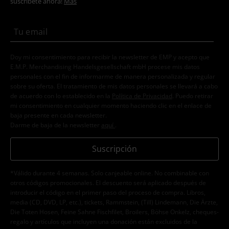
suscríbete ahora!
Más
Doy mi consentimiento para recibir la newsletter de EMP y acepto que
E.M.P. Merchandising Handelsgesellschaft mbH procese mis datos
personales con el fin de informarme de manera personalizada y regular
sobre su oferta. El tratamiento de mis datos personales se llevará a cabo
de acuerdo con lo establecido en la
Política de Privacidad
. Puedo retirar
mi consentimiento en cualquier momento haciendo clic en el enlace de
baja presente en cada newsletter.
Darme de baja de la newsletter
aquí
.
Suscripción
*Válido durante 4 semanas. Solo canjeable online. No combinable con
otros códigos promocionales. El descuento será aplicado después de
introducir el código en el primer paso del proceso de compra. Libros,
media (CD, DVD, LP, etc.), tickets, Rammstein, (Till) Lindemann, Die Ärzte,
Die Toten Hosen, Feine Sahne Fischfilet, Broilers, Böhse Onkelz, cheques-
regalo y artículos que incluyen una donación están excluidos de la