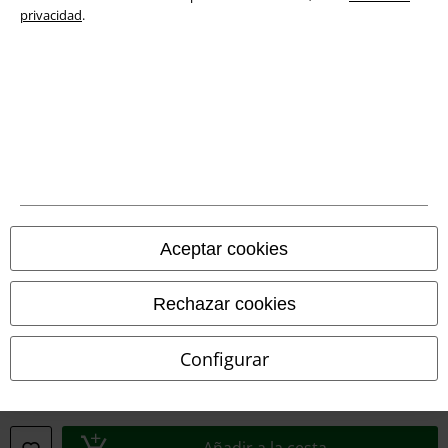
Eliminación de residuos y protección del medioambiente
privacidad
.
Declaración de Conformidad
Información sobre accesibilidad
Configuración Cookies
Cancelar pedido
Todos los precios incluyen el IVA pero no los
gastos de transporte
Aceptar cookies
© 1986-2026 E.M.P. Merchandising HGmbH
Rechazar cookies
Configurar
Tiendas EMP online
EMP International
EMP France
Añadir a la cesta