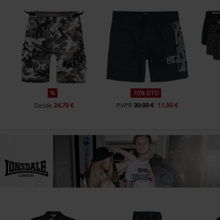
%
70% DTO
24,79 €
PVPR
39,99 €
11,99 €
Desde