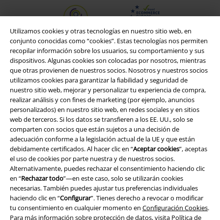
Utilizamos cookies y otras tecnologías en nuestro sitio web, en
conjunto conocidas como “cookies”. Estas tecnologías nos permiten
recopilar información sobre los usuarios, su comportamiento y sus
dispositivos. Algunas cookies son colocadas por nosotros, mientras
que otras provienen de nuestros socios. Nosotros y nuestros socios
utilizamos cookies para garantizar la fiabilidad y seguridad de
nuestro sitio web, mejorar y personalizar tu experiencia de compra,
realizar análisis y con fines de marketing (por ejemplo, anuncios
personalizados) en nuestro sitio web, en redes sociales y en sitios
web de terceros. Si los datos se transfieren a los EE. UU., solo se
comparten con socios que están sujetos a una decisión de
Legal
adecuación conforme a la legislación actual de la UE y que están
debidamente certificados. Al hacer clic en “
Aceptar cookies
”, aceptas
Términos y Condiciones
el uso de cookies por parte nuestra y de nuestros socios.
Alternativamente, puedes rechazar el consentimiento haciendo clic
Aviso Legal
en “
Rechazar todo
”—en este caso, solo se utilizarán cookies
necesarias. También puedes ajustar tus preferencias individuales
Ley protección de datos
haciendo clic en “
Configurar
”. Tienes derecho a revocar o modificar
tu consentimiento en cualquier momento en
Configuración Cookies
.
Para más información sobre protección de datos, visita
Política de