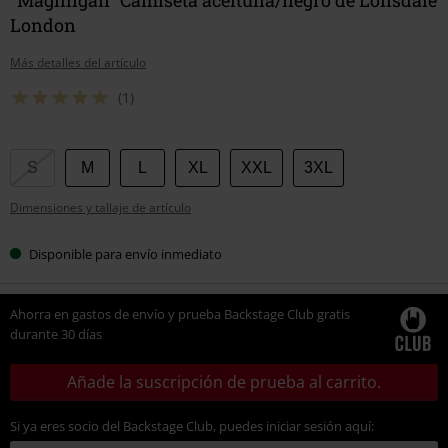
London
Más detalles del artículo
(1)
Elige
S
M
L
XL
XXL
3XL
tu
Dimensiones y tallaje de artículo
talla
Disponible para envío inmediato
Ahorra en gastos de envío y prueba Backstage Club gratis
durante 30 días
Añade la suscripción de prueba al carrito.
Si ya eres socio del Backstage Club, puedes iniciar sesión aquí: