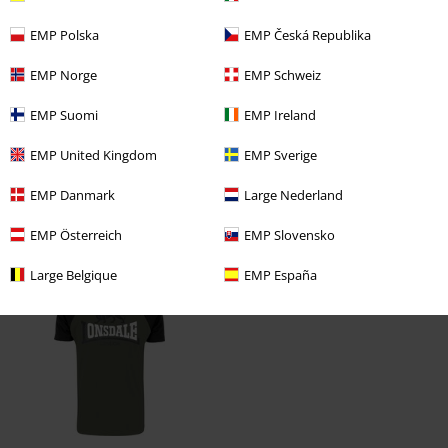
Demasiado corto
Perfecto
Demasiado largo
EMP Polska
EMP Česká Republika
Reseña verificada
¿Te ha sido útil esta opinión?
EMP Norge
EMP Schweiz
EMP Suomi
EMP Ireland
EMP United Kingdom
EMP Sverige
Comentario
EMP Danmark
Large Nederland
EMP Österreich
EMP Slovensko
Última visita
Large Belgique
EMP España
Enviar comentario