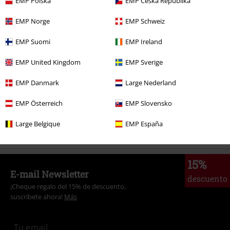
EMP Polska
EMP Česká Republika
EMP Norge
EMP Schweiz
Más categorías. Más opciones
Marcas Ropa
Ropa
Pantalones
EMP Suomi
EMP Ireland
Marcas Ropa
Brandit
Pantalones
Pantalones de Tela
EMP United Kingdom
EMP Sverige
Marcas Ropa
Mujer
EMP Danmark
Large Nederland
Ropa
Pantalones
Pantalones de Tela
EMP Österreich
EMP Slovensko
Ropa
Pantalones
Pantalones largos
Large Belgique
EMP España
15%
E-mail Newsletter
descuento
¡Cheque regalo del 15% de descuento,
suscríbete ahora!
Más