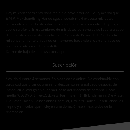
Doy mi consentimiento para recibir la newsletter de EMP y acepto que
E.M.P. Merchandising Handelsgesellschaft mbH procese mis datos
personales con el fin de informarme de manera personalizada y regular
sobre su oferta. El tratamiento de mis datos personales se llevará a cabo
de acuerdo con lo establecido en la
Política de Privacidad
. Puedo retirar
mi consentimiento en cualquier momento haciendo clic en el enlace de
baja presente en cada newsletter.
Darme de baja de la newsletter
aquí
.
Suscripción
*Válido durante 4 semanas. Solo canjeable online. No combinable con
otros códigos promocionales. El descuento será aplicado después de
introducir el código en el primer paso del proceso de compra. Libros,
media (CD, DVD, LP, etc.), tickets, Rammstein, (Till) Lindemann, Die Ärzte,
Die Toten Hosen, Feine Sahne Fischfilet, Broilers, Böhse Onkelz, cheques-
regalo y artículos que incluyen una donación están excluidos de la
promoción.