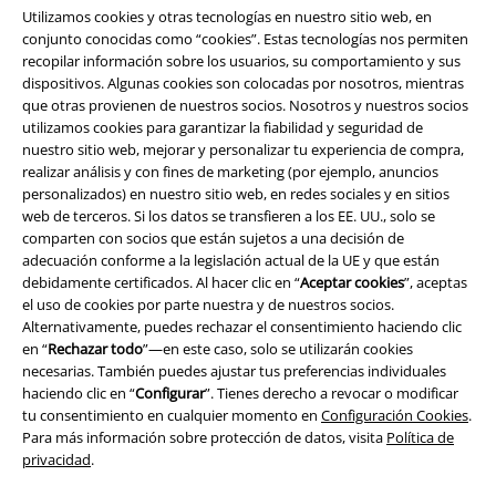
Utilizamos cookies y otras tecnologías en nuestro sitio web, en
conjunto conocidas como “cookies”. Estas tecnologías nos permiten
recopilar información sobre los usuarios, su comportamiento y sus
dispositivos. Algunas cookies son colocadas por nosotros, mientras
que otras provienen de nuestros socios. Nosotros y nuestros socios
utilizamos cookies para garantizar la fiabilidad y seguridad de
nuestro sitio web, mejorar y personalizar tu experiencia de compra,
realizar análisis y con fines de marketing (por ejemplo, anuncios
personalizados) en nuestro sitio web, en redes sociales y en sitios
web de terceros. Si los datos se transfieren a los EE. UU., solo se
Legal
comparten con socios que están sujetos a una decisión de
adecuación conforme a la legislación actual de la UE y que están
Términos y Condiciones
debidamente certificados. Al hacer clic en “
Aceptar cookies
”, aceptas
el uso de cookies por parte nuestra y de nuestros socios.
Aviso Legal
Alternativamente, puedes rechazar el consentimiento haciendo clic
en “
Rechazar todo
”—en este caso, solo se utilizarán cookies
necesarias. También puedes ajustar tus preferencias individuales
Ley protección de datos
haciendo clic en “
Configurar
”. Tienes derecho a revocar o modificar
tu consentimiento en cualquier momento en
Configuración Cookies
.
Eliminación de residuos y protección del medioambiente
Para más información sobre protección de datos, visita
Política de
privacidad
.
Declaración de Conformidad