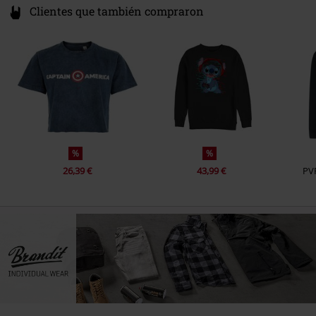
Clientes que también compraron
%
%
26,39 €
43,99 €
PV