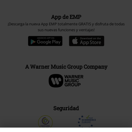
App de EMP
¡Descarga la nueva App EMP totalmente GRATIS y disfruta de todas
sus nuevas funciones y ventajas!
A Warner Music Group Company
Seguridad