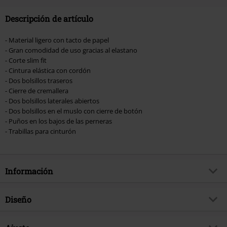
Descripción de artículo
- Material ligero con tacto de papel
- Gran comodidad de uso gracias al elastano
- Corte slim fit
- Cintura elástica con cordón
- Dos bolsillos traseros
- Cierre de cremallera
- Dos bolsillos laterales abiertos
- Dos bolsillos en el muslo con cierre de botón
- Puños en los bajos de las perneras
- Trabillas para cinturón
Información
Artículo no.
582194
Diseño
Título
Melina
Tipo de producto
Pantalones de tela