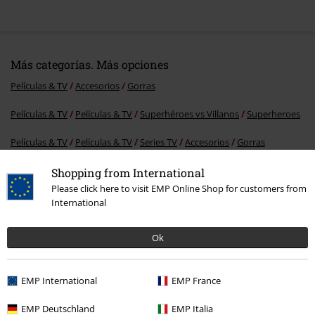
Más categorías. Más opciones
Películas & TV
Accesorios
Gorras
Películas & TV
Películas & TV
Superhéroes vs Villanos
Superheroes
Películas & TV
Películas & TV
Series TV
Accesorios
Gorras
Accesorios
Sombreros y gorras
Gorras
Shopping from International
Please click here to visit EMP Online Shop for customers from
Ropa & accesorios
Joyería y otros
Sombreros y gorras
International
Ok
15%
E-mail Newsletter
descuento
EMP International
EMP France
¡Cheque regalo del 15% de descuento,
suscríbete ahora!
Más
EMP Deutschland
EMP Italia