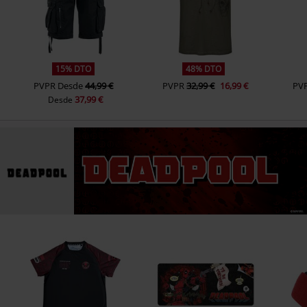
15% DTO
48% DTO
PVPR
Desde
44,99 €
PVPR
32,99 €
16,99 €
PV
37,99 €
Desde