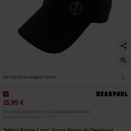
Ver más de la categoría "Gorra"
%
15,99 €
Los precios incluyen IVA, no incl. manipulación y envío
Mejor precio en 30 días
:
12,47 €
"Metal Badge Logo" Gorra Negro de Deadpool