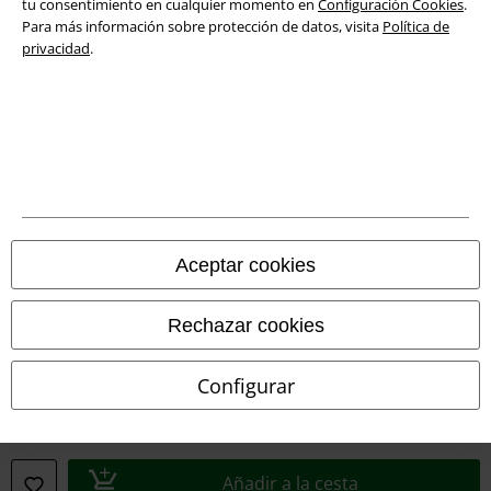
tu consentimiento en cualquier momento en
Configuración Cookies
.
Para más información sobre protección de datos, visita
Política de
Declaración de Conformidad
privacidad
.
Información sobre accesibilidad
Configuración Cookies
Cancelar pedido
Todos los precios incluyen el IVA pero no los
gastos de transporte
© 1986-2026 E.M.P. Merchandising HGmbH
Aceptar cookies
Rechazar cookies
Tiendas EMP online
Configurar
EMP International
EMP France
Añadir a la cesta