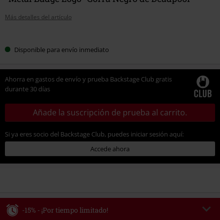
Más detalles del artículo
Elige
Disponible para envío inmediato
tu
talla
Ahorra en gastos de envío y prueba Backstage Club gratis
durante 30 días
Añade la suscripción de prueba al carrito.
Si ya eres socio del Backstage Club, puedes iniciar sesión aquí:
Accede ahora
-15% - ¡Por tiempo limitado!