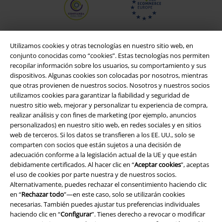
Utilizamos cookies y otras tecnologías en nuestro sitio web, en
conjunto conocidas como “cookies”. Estas tecnologías nos permiten
recopilar información sobre los usuarios, su comportamiento y sus
dispositivos. Algunas cookies son colocadas por nosotros, mientras
que otras provienen de nuestros socios. Nosotros y nuestros socios
utilizamos cookies para garantizar la fiabilidad y seguridad de
nuestro sitio web, mejorar y personalizar tu experiencia de compra,
realizar análisis y con fines de marketing (por ejemplo, anuncios
personalizados) en nuestro sitio web, en redes sociales y en sitios
Legal
web de terceros. Si los datos se transfieren a los EE. UU., solo se
comparten con socios que están sujetos a una decisión de
Términos y Condiciones
adecuación conforme a la legislación actual de la UE y que están
debidamente certificados. Al hacer clic en “
Aceptar cookies
”, aceptas
Aviso Legal
el uso de cookies por parte nuestra y de nuestros socios.
Alternativamente, puedes rechazar el consentimiento haciendo clic
Ley protección de datos
en “
Rechazar todo
”—en este caso, solo se utilizarán cookies
necesarias. También puedes ajustar tus preferencias individuales
Eliminación de residuos y protección del medioambiente
haciendo clic en “
Configurar
”. Tienes derecho a revocar o modificar