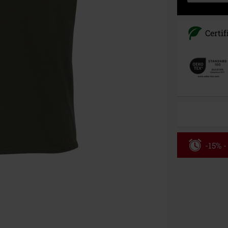
Certi
-15% -
Código
Válido hasta 8
Solo online. P
Tras introduci
No acumulable