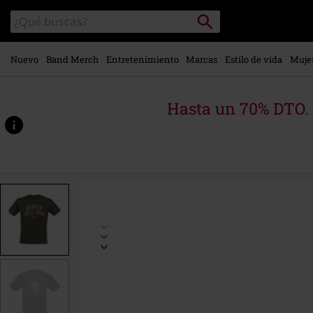
Ir al
Buscar
Buscar
contenido
en
principal
el
catálogo
Nuevo
Band Merch
Entretenimiento
Marcas
Estilo de vida
Muje
Hasta un 70% DTO.
https://www.emp-
online.es/p/never-
surrender/568465.html