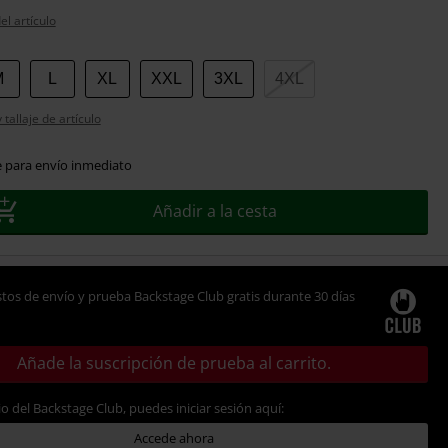
el artículo
M
L
XL
XXL
3XL
4XL
tallaje de artículo
e para envío inmediato
Añadir a la cesta
tos de envío y prueba Backstage Club gratis durante 30 días
Añade la suscripción de prueba al carrito.
io del Backstage Club, puedes iniciar sesión aquí:
Accede ahora