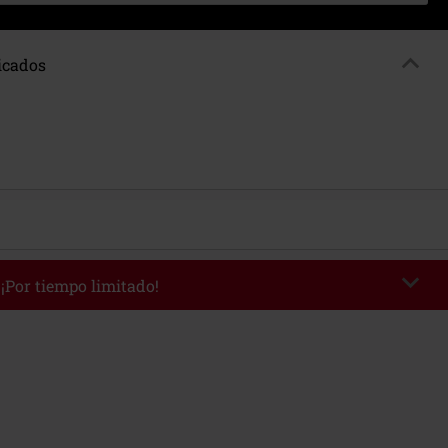
ficados
 ¡Por tiempo limitado!
WEEKEND
Copia el código
/9/26
edido mínimo 49,99 €.
r el código, el descuento se deducirá automáticamente al final del pedido.
 con otras promociones Códigos promocionales.. Quedan excluidos de este