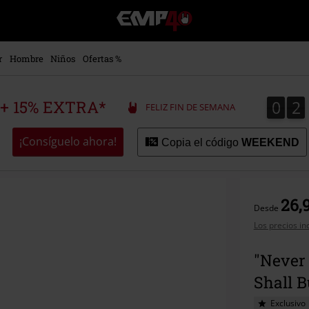
EMP
-
Música,
Películas,
r
Hombre
Niños
Ofertas %
TV
&
Gaming
0
2
0
2
 + 15% EXTRA*
FELIZ FIN DE SEMANA
Merch
-
Ropa
¡Consíguelo ahora!
Copia el código
WEEKEND
Alternativa
26,
Desde
Los precios in
"Never
Shall 
Exclusivo