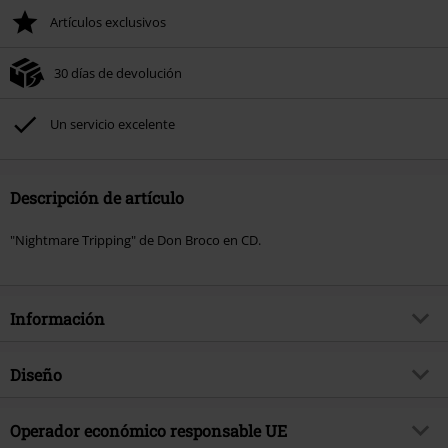
Artículos exclusivos
30 días de devolución
Un servicio excelente
Descripción de artículo
"Nightmare Tripping" de Don Broco en CD.
Información
Artículo no.
601742
Diseño
Título
Nighmare tripping
Tipo de producto
CD
Género Musical
Operador económico responsable UE
Alternativo/Indie