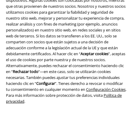
dispositivos. Algunas cookies son colocadas por nosotros, mientras
que otras provienen de nuestros socios. Nosotros y nuestros socios
utilizamos cookies para garantizar la fiabilidad y seguridad de
nuestro sitio web, mejorar y personalizar tu experiencia de compra,
realizar análisis y con fines de marketing (por ejemplo, anuncios
personalizados) en nuestro sitio web, en redes sociales y en sitios
Legal
web de terceros. Si los datos se transfieren a los EE. UU., solo se
Términos y Condiciones
comparten con socios que están sujetos a una decisión de
adecuación conforme a la legislación actual de la UE y que están
debidamente certificados. Al hacer clic en “
Aceptar cookies
”, aceptas
Aviso Legal
el uso de cookies por parte nuestra y de nuestros socios.
Alternativamente, puedes rechazar el consentimiento haciendo clic
Ley protección de datos
en “
Rechazar todo
”—en este caso, solo se utilizarán cookies
necesarias. También puedes ajustar tus preferencias individuales
Eliminación de residuos y protección del medioambiente
haciendo clic en “
Configurar
”. Tienes derecho a revocar o modificar
tu consentimiento en cualquier momento en
Configuración Cookies
.
Declaración de Conformidad
Para más información sobre protección de datos, visita
Política de
privacidad
.
Información sobre accesibilidad
Configuración Cookies