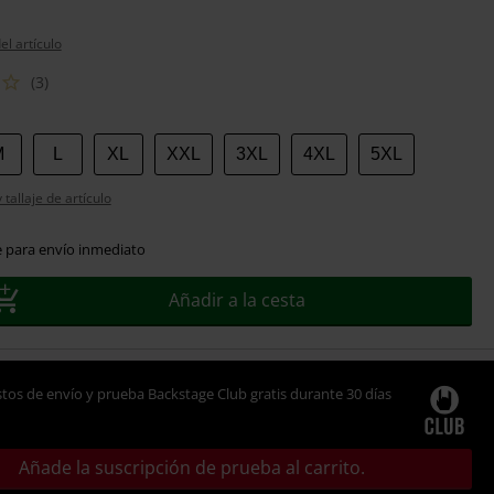
el artículo
(3)
M
L
XL
XXL
3XL
4XL
5XL
tallaje de artículo
e para envío inmediato
Añadir a la cesta
tos de envío y prueba Backstage Club gratis durante 30 días
Añade la suscripción de prueba al carrito.