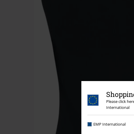
Shopping
Please click he
International
EMP International