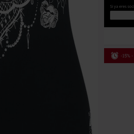
Si ya eres soc
-15% -
Código
Válido hasta 8
Solo online. P
Tras introduci
No acumulable
descuento: lib
Onkelz, Broile
que incluyan 