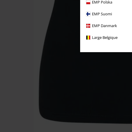
EMP Polska
EMP Suomi
EMP Danmark
Large Belgique