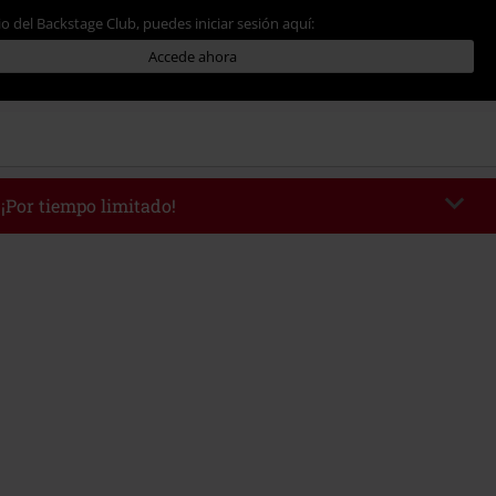
io del Backstage Club, puedes iniciar sesión aquí:
Accede ahora
 ¡Por tiempo limitado!
WEEKEND
Copia el código
/9/26
edido mínimo 49,99 €.
r el código, el descuento se deducirá automáticamente al final del pedido.
 con otras promociones Códigos promocionales.. Quedan excluidos de este
ros, artículos multimedia, entradas, Rammstein, (Till) Lindemann, Böhse
rs, Die Ärzte, Die Toten Hosen, Metality, Funko Pop!, vales regalo y artículos
una donación.