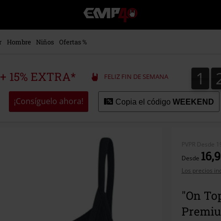
EMP
-
Música,
Películas,
r
Hombre
Niños
Ofertas %
TV
&
Gaming
1
1
 + 15% EXTRA*
FELIZ FIN DE SEMANA
Merch
-
Ropa
¡Consíguelo ahora!
Copia el código
WEEKEND
Alternativa
PVPR
Desde
1
16,9
Desde
Los precios in
"On To
Premi