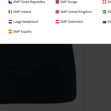
EMP Česká Republika
EMP Norge
EM
EMP Ireland
EMP United Kingdom
EM
Large Nederland
EMP Österreich
EM
EMP España