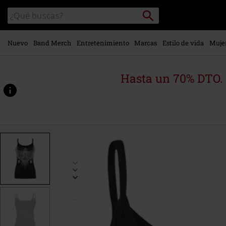
Ir al
Buscar
Buscar
contenido
en
principal
el
catálogo
Nuevo
Band Merch
Entretenimiento
Marcas
Estilo de vida
Muje
Hasta un 70% DTO.
https://www.emp-
online.es/p/on-
top-
of-
the-
world/364674.html