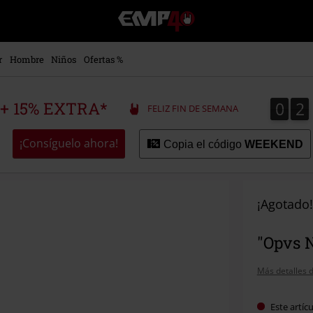
EMP
-
Música,
Películas,
r
Hombre
Niños
Ofertas %
TV
&
Gaming
0
2
0
2
 + 15% EXTRA*
FELIZ FIN DE SEMANA
Merch
-
Ropa
¡Consíguelo ahora!
Copia el código
WEEKEND
Alternativa
¡Agotado!
"Opvs N
Más detalles d
Este artíc