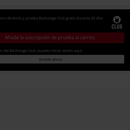
tos de envío y prueba Backstage Club gratis durante 30 días
Añade la suscripción de prueba al carrito.
io del Backstage Club, puedes iniciar sesión aquí:
Accede ahora