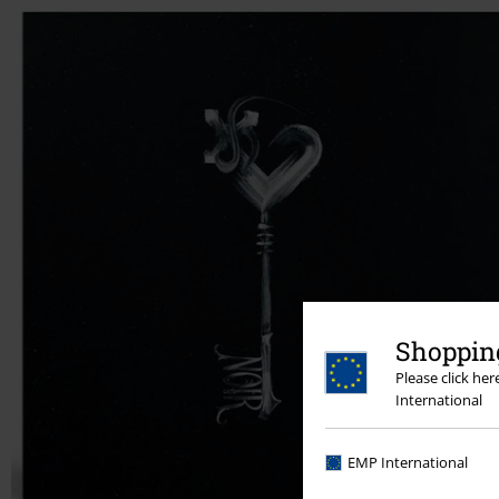
Shopping
Please click he
International
EMP International