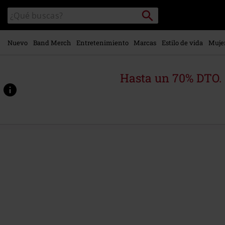
Ir al
Buscar
Buscar
contenido
en
principal
el
catálogo
Nuevo
Band Merch
Entretenimiento
Marcas
Estilo de vida
Muje
Hasta un 70% DTO.
https://www.emp-
online.es/p/opvs-
noir-
vol.1/585111St.html