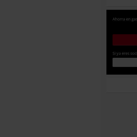
Ahorra en gas
Si ya eres soc