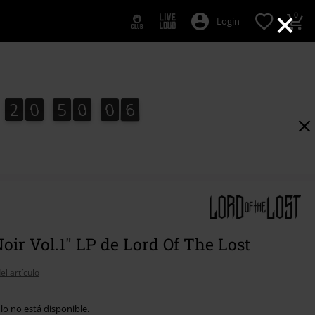
×
0
Login
2
0
5
0
0
6
5
2
0
5
0
0
5
1
7
6
oir Vol.1" LP de Lord Of The Lost
el artículo
ulo no está disponible.