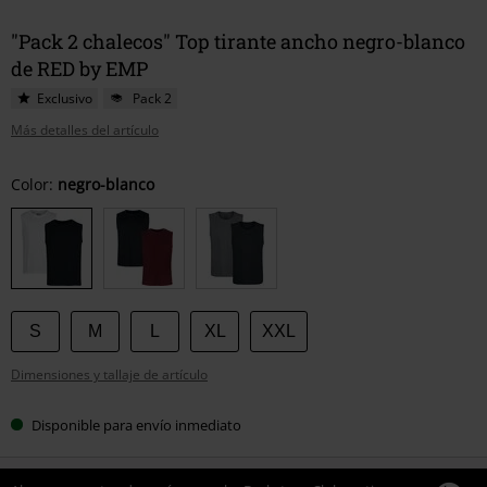
"Pack 2 chalecos" Top tirante ancho negro-blanco
de RED by EMP
Exclusivo
Pack 2
Más detalles del artículo
Elige
Color:
negro-blanco
tu
talla
S
M
L
XL
XXL
Dimensiones y tallaje de artículo
Disponible para envío inmediato