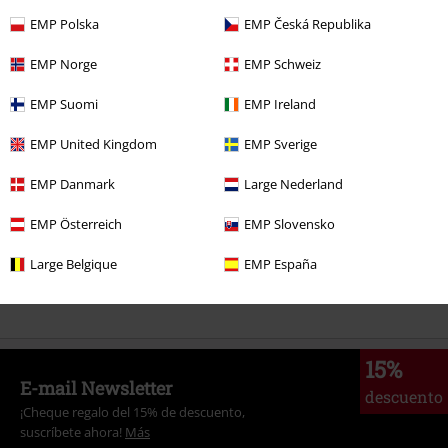
EMP Polska
EMP Česká Republika
EMP Norge
EMP Schweiz
Más categorías. Más opciones
Marcas Ropa
Ropa
EMP Suomi
EMP Ireland
Marcas Ropa
Marcas by EMP
Hombre
RED by EMP
Ropa
EMP United Kingdom
EMP Sverige
Camisetas & Tops
EMP Danmark
Large Nederland
Marcas Ropa
Marcas by EMP
RED by EMP
Camisetas & Tops
EMP Österreich
EMP Slovensko
Ropa
Camisetas & Tops
Top Tirante Ancho
Large Belgique
EMP España
Ropa & accesorios
Tops
Tops
15%
E-mail Newsletter
descuento
¡Cheque regalo del 15% de descuento,
suscríbete ahora!
Más