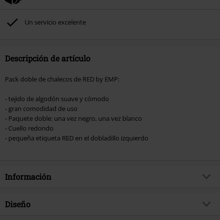
excluidos de este descuento: libros, artículos multimedia, entradas,
Rammstein, (Till) Lindemann, Böhse Onkelz, Broilers, Die Ärzte, Die Toten
Un servicio excelente
Hosen, Metality, Funko Pop!, vales regalo y artículos que incluyan una
donación.
Descripción de artículo
Pack doble de chalecos de RED by EMP:
- tejido de algodón suave y cómodo
- gran comodidad de uso
- Paquete doble: una vez negro, una vez blanco
- Cuello redondo
- pequeña etiqueta RED en el dobladillo izquierdo
Información
Artículo no.
544722
Diseño
Título
Pack 2 chalecos