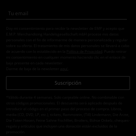
Doy mi consentimiento para recibir la newsletter de EMP y acepto que
E.M.P. Merchandising Handelsgesellschaft mbH procese mis datos
personales con el fin de informarme de manera personalizada y regular
sobre su oferta. El tratamiento de mis datos personales se llevará a cabo
de acuerdo con lo establecido en la
Política de Privacidad
. Puedo retirar
mi consentimiento en cualquier momento haciendo clic en el enlace de
baja presente en cada newsletter.
Darme de baja de la newsletter
aquí
.
Suscripción
*Válido durante 4 semanas. Solo canjeable online. No combinable con
otros códigos promocionales. El descuento será aplicado después de
introducir el código en el primer paso del proceso de compra. Libros,
media (CD, DVD, LP, etc.), tickets, Rammstein, (Till) Lindemann, Die Ärzte,
Die Toten Hosen, Feine Sahne Fischfilet, Broilers, Böhse Onkelz, cheques-
regalo y artículos que incluyen una donación están excluidos de la
promoción.