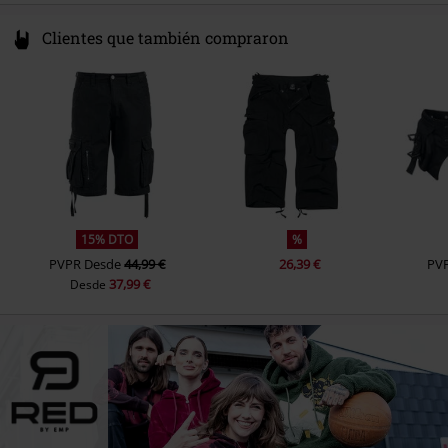
Clientes que también compraron
15% DTO
%
PVPR
Desde
44,99 €
26,39 €
PV
37,99 €
Desde