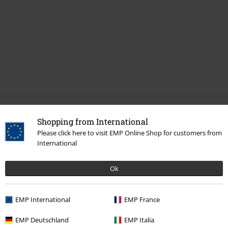
Última visita
Shopping from International
Please click here to visit EMP Online Shop for customers from
International
Ok
EMP International
EMP France
36% DTO
EMP Deutschland
EMP Italia
PVPR
24,99 €
15,99 €