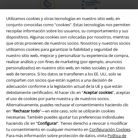
Utilizamos cookies y otras tecnologías en nuestro sitio web, en
conjunto conocidas como “cookies”. Estas tecnologías nos permiten
recopilar información sobre los usuarios, su comportamiento y sus
dispositivos. Algunas cookies son colocadas por nosotros, mientras
que otras provienen de nuestros socios. Nosotros y nuestros socios
utilizamos cookies para garantizar la fiabilidad y seguridad de
nuestro sitio web, mejorar y personalizar tu experiencia de compra,
realizar análisis y con fines de marketing (por ejemplo, anuncios
personalizados) en nuestro sitio web, en redes sociales y en sitios
web de terceros. Si los datos se transfieren a los EE. UU., solo se
Legal
comparten con socios que están sujetos a una decisión de
adecuación conforme a la legislación actual de la UE y que están
Términos y Condiciones
debidamente certificados. Al hacer clic en “
Aceptar cookies
”, aceptas
el uso de cookies por parte nuestra y de nuestros socios.
Aviso Legal
Alternativamente, puedes rechazar el consentimiento haciendo clic
en “
Rechazar todo
”—en este caso, solo se utilizarán cookies
necesarias. También puedes ajustar tus preferencias individuales
Ley protección de datos
haciendo clic en “
Configurar
”. Tienes derecho a revocar o modificar
tu consentimiento en cualquier momento en
Configuración Cookies
.
Eliminación de residuos y protección del medioambiente
Para más información sobre protección de datos, visita
Política de