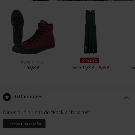
51% DTO
PVPR
34,99 €
32,99 €
PVPR
32,99 €
15,99 €
PV
0 Opiniones
Dinos qué opinas de "Pack 2 chalecos".
Escribe una reseña