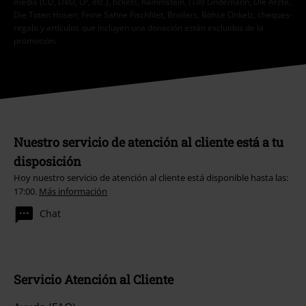
media (CD, DVD, LP, etc.), tickets, Rammstein, (Till) Lindemann, Die Ärzte,
Die Toten Hosen, Feine Sahne Fischfilet, Broilers, Böhse Onkelz, cheques-
regalo y artículos que incluyen una donación están excluidos de la
promoción.
Nuestro servicio de atención al cliente está a tu
disposición
Hoy nuestro servicio de atención al cliente está disponible hasta las:
17:00.
Más información
Chat
Servicio Atención al Cliente