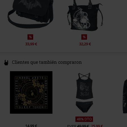
%
%
33,99 €
32,29 €
Clientes que también compraron
48% DTO
14,99 €
PVPR
49,99 €
25,99 €