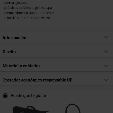
- correa ajustable
- prácticos bolsillos bajo la solapa
- compartimento trasero e interior
- 2 bolsillos interiores con velcro
Información
Artículo no.
358744
Diseño
Título
Pentagram
Tipo de producto
Mochila Bandolera
Brand
Material y cuidados
Banned Alternative
Tipo de Cierre
Cremallera, Cierre de velcro
tema producto
Look Gótico, Ropa Rockera, Biker,
Material Externo
100% algodón
Punk
Color
Operador económico responsable UE
Negro
Fecha de lanzamiento
4/4/22
Syal Sp. zo.o. SYAL
Sexo
Unisex
ul. Wroclawska 31
Puede que te guste
55-095 Mirków, Byków
Poland
info@bannedapparel.eu