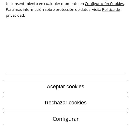
Ley protección de datos
tu consentimiento en cualquier momento en
Configuración Cookies
.
Para más información sobre protección de datos, visita
Política de
privacidad
.
Eliminación de residuos y protección del medioambiente
Declaración de Conformidad
Información sobre accesibilidad
Configuración Cookies
Cancelar pedido
Todos los precios incluyen el IVA pero no los
gastos de transporte
Aceptar cookies
© 1986-2026 E.M.P. Merchandising HGmbH
Rechazar cookies
Configurar
Tiendas EMP online