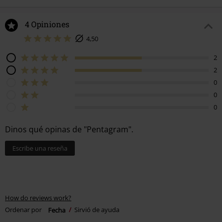
4 Opiniones
4,50
2
2
0
0
0
Dinos qué opinas de "Pentagram".
Escribe una reseña
How do reviews work?
Ordenar por
Fecha
Sirvió de ayuda