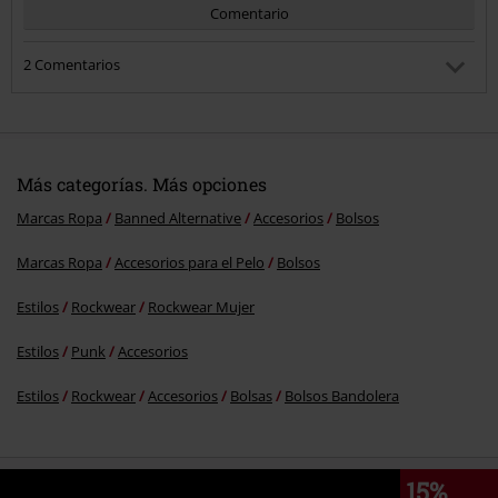
Comentario
2 Comentarios
Jorge N.
Publicado: miércoles, 19 julio, 2017 1:22:31 PM
He encontrado estas medidas en otra web: Approx. 16"
(40,64 cm) x 12" (30,48cm)
Más categorías. Más opciones
Marcas Ropa
Banned Alternative
Accesorios
Bolsos
¿Te ha resultado útil este comentario?
Enviar comentario
Marcas Ropa
Accesorios para el Pelo
Bolsos
Jesus Alberto H.
Publicado: miércoles, 6 septiembre, 2023 11:29:58 PM
Estilos
Rockwear
Rockwear Mujer
Te lo pone en la descripción del producto: 38x29x12 cm
Estilos
Punk
Accesorios
¿Te ha resultado útil este comentario?
Estilos
Rockwear
Accesorios
Bolsas
Bolsos Bandolera
15%