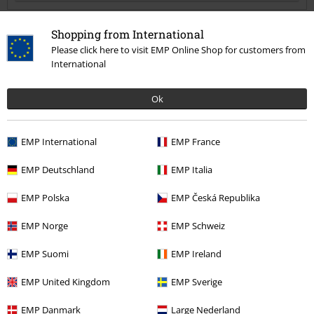
Shopping from International
Please click here to visit EMP Online Shop for customers from
Andrea C.
International
4 Reseñas
Publicado: domingo, 19 noviembre, 2017
Ok
Opinión sobre el artículo
Le doy un 5, es preciosa, cómoda a la hora de llevar, espaciosa y
Enviar comentario
EMP International
EMP France
super práctica . Cuando tenga que reponerla sin duda me comprare
otra , me encanta.
EMP Deutschland
EMP Italia
EMP Polska
EMP Česká Republika
EMP Norge
EMP Schweiz
¿Te ha sido útil esta opinión?
EMP Suomi
EMP Ireland
EMP United Kingdom
EMP Sverige
Comentario
EMP Danmark
Large Nederland