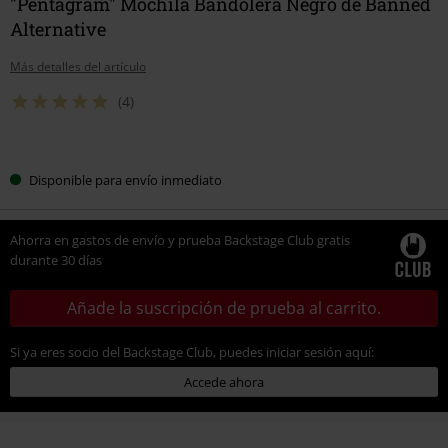
"Pentagram" Mochila Bandolera Negro de Banned
Alternative
Más detalles del artículo
(4)
Elige
Disponible para envío inmediato
tu
talla
Ahorra en gastos de envío y prueba Backstage Club gratis
durante 30 días
Añade la suscripción de prueba al carrito.
Si ya eres socio del Backstage Club, puedes iniciar sesión aquí:
Accede ahora