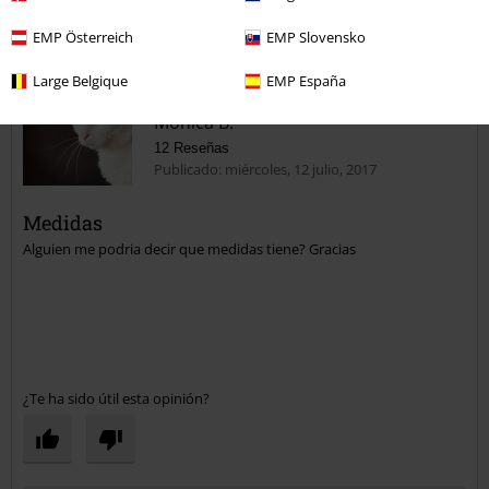
1 Comentarios
EMP Österreich
EMP Slovensko
SÒnia J.
Large Belgique
EMP España
Publicado: martes, 19 febrero, 2019 4:48:29 PM
Medidas?
Mónica B.
Gracias
12 Reseñas
Publicado: miércoles, 12 julio, 2017
¿Te ha resultado útil este comentario?
Enviar comentario
Medidas
Alguien me podria decir que medidas tiene? Gracias
¿Te ha sido útil esta opinión?