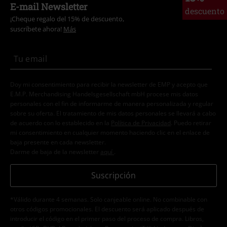
E-mail Newsletter
descuento
¡Cheque regalo del 15% de descuento,
suscríbete ahora!
Más
Doy mi consentimiento para recibir la newsletter de EMP y acepto que
E.M.P. Merchandising Handelsgesellschaft mbH procese mis datos
personales con el fin de informarme de manera personalizada y regular
sobre su oferta. El tratamiento de mis datos personales se llevará a cabo
de acuerdo con lo establecido en la
Política de Privacidad
. Puedo retirar
mi consentimiento en cualquier momento haciendo clic en el enlace de
baja presente en cada newsletter.
Darme de baja de la newsletter
aquí
.
Suscripción
*Válido durante 4 semanas. Solo canjeable online. No combinable con
otros códigos promocionales. El descuento será aplicado después de
introducir el código en el primer paso del proceso de compra. Libros,