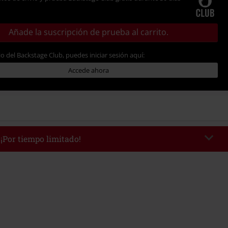
Añade la suscripción de prueba al carrito.
io del Backstage Club, puedes iniciar sesión aquí:
Accede ahora
 ¡Por tiempo limitado!
WEEKEND
Copia el código
/9/26
edido mínimo 49,99 €.
r el código, el descuento se deducirá automáticamente al final del pedido.
 con otras promociones Códigos promocionales.. Quedan excluidos de este