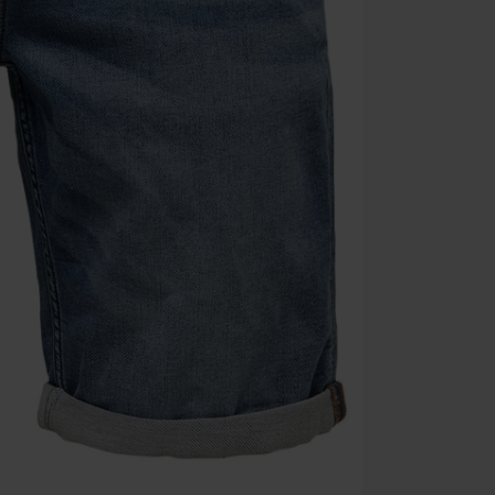
descuento: lib
Onkelz, Broile
que incluyan 