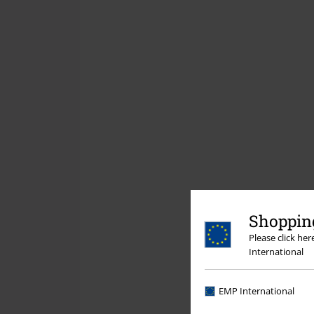
Shopping
Please click he
International
EMP International