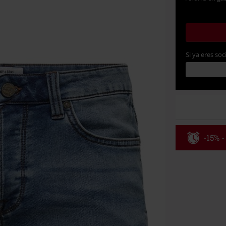
Si ya eres soc
-15% -
Código
Válido hasta 8
Solo online. P
Tras introduci
No acumulable