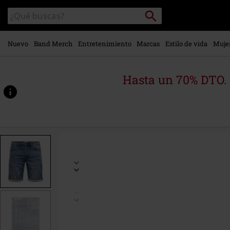
Ir al
Buscar
Buscar
contenido
en
principal
el
catálogo
Nuevo
Band Merch
Entretenimiento
Marcas
Estilo de vida
Muje
Hasta un 70% DTO.
https://www.emp-
online.es/p/ply-
life-
blue-
shorts/473361.html