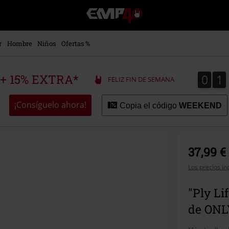
EMP
-
Música,
Películas,
r
Hombre
Niños
Ofertas %
TV
&
Gaming
0
1
0
1
 + 15% EXTRA*
FELIZ FIN DE SEMANA
Merch
-
Ropa
¡Consíguelo ahora!
Copia el código
WEEKEND
Alternativa
37,99 €
Los precios in
"Ply Li
de ONL