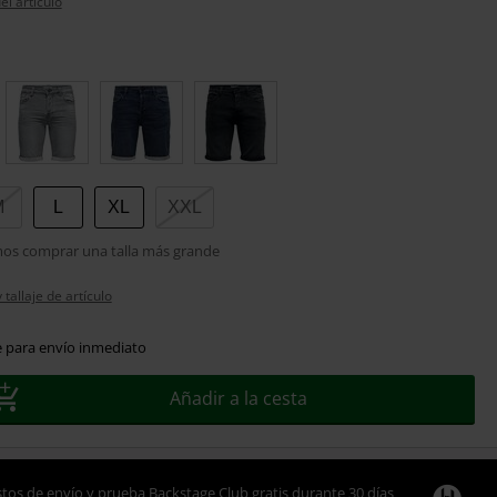
el artículo
M
L
XL
XXL
s comprar una talla más grande
tallaje de artículo
e para envío inmediato
Añadir a la cesta
tos de envío y prueba Backstage Club gratis durante 30 días