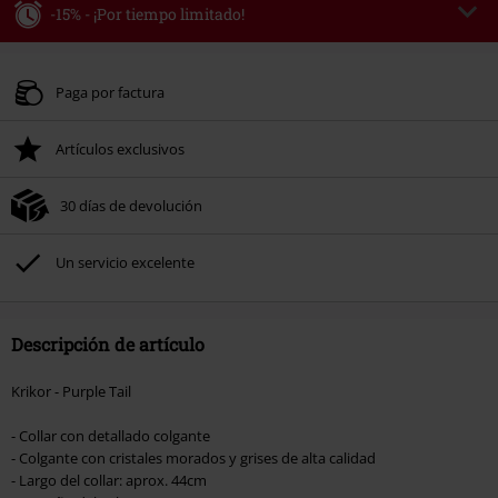
-15% - ¡Por tiempo limitado!
Código
WEEKEND
Copia el código
Válido hasta 8/9/26
Paga por factura
Solo online. Pedido mínimo 49,99 €.
Artículos exclusivos
Tras introducir el código, el descuento se deducirá automáticamente al final
del pedido.
30 días de devolución
No acumulable con otras promociones Códigos promocionales.. Quedan
excluidos de este descuento: libros, artículos multimedia, entradas,
Rammstein, (Till) Lindemann, Böhse Onkelz, Broilers, Die Ärzte, Die Toten
Un servicio excelente
Hosen, Metality, Funko Pop!, vales regalo y artículos que incluyan una
donación.
Descripción de artículo
Krikor - Purple Tail
- Collar con detallado colgante
- Colgante con cristales morados y grises de alta calidad
- Largo del collar: aprox. 44cm