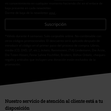
mi consentimiento en cualquier momento haciendo clic en el enlace de
baja presente en cada newsletter.
Darme de baja de la newsletter
aquí
.
Suscripción
*Válido durante 4 semanas. Solo canjeable online. No combinable con
otros códigos promocionales. El descuento será aplicado después de
introducir el código en el primer paso del proceso de compra. Libros,
media (CD, DVD, LP, etc.), tickets, Rammstein, (Till) Lindemann, Die Ärzte,
Die Toten Hosen, Feine Sahne Fischfilet, Broilers, Böhse Onkelz, cheques-
regalo y artículos que incluyen una donación están excluidos de la
promoción.
Nuestro servicio de atención al cliente está a tu
disposición