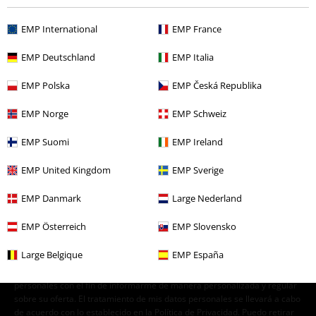
Ofertas %
Mujer
Joyería
EMP International
EMP France
Ofertas %
Joyería
Collares
EMP Deutschland
EMP Italia
Mujer
Joyería Mujer
Collares
EMP Polska
EMP Česká Republika
EMP Norge
EMP Schweiz
15%
EMP Suomi
EMP Ireland
E-mail Newsletter
descuento
¡Cheque regalo del 15% de descuento,
EMP United Kingdom
EMP Sverige
suscríbete ahora!
Más
EMP Danmark
Large Nederland
EMP Österreich
EMP Slovensko
Large Belgique
EMP España
Doy mi consentimiento para recibir la newsletter de EMP y acepto que
E.M.P. Merchandising Handelsgesellschaft mbH procese mis datos
personales con el fin de informarme de manera personalizada y regular
sobre su oferta. El tratamiento de mis datos personales se llevará a cabo
de acuerdo con lo establecido en la
Política de Privacidad
. Puedo retirar