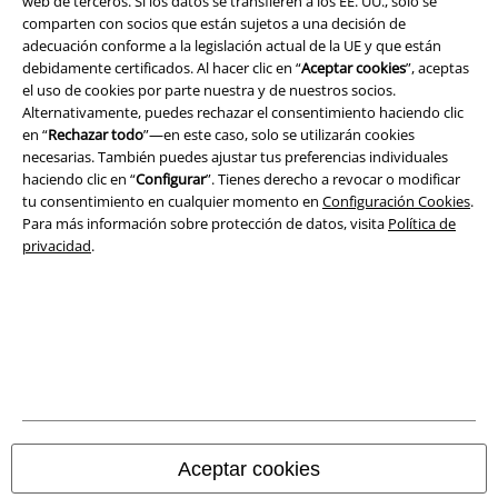
web de terceros. Si los datos se transfieren a los EE. UU., solo se
comparten con socios que están sujetos a una decisión de
adecuación conforme a la legislación actual de la UE y que están
debidamente certificados. Al hacer clic en “
Aceptar cookies
”, aceptas
el uso de cookies por parte nuestra y de nuestros socios.
Legal
Alternativamente, puedes rechazar el consentimiento haciendo clic
Términos y Condiciones
en “
Rechazar todo
”—en este caso, solo se utilizarán cookies
necesarias. También puedes ajustar tus preferencias individuales
haciendo clic en “
Configurar
”. Tienes derecho a revocar o modificar
Aviso Legal
tu consentimiento en cualquier momento en
Configuración Cookies
.
Para más información sobre protección de datos, visita
Política de
Ley protección de datos
privacidad
.
Eliminación de residuos y protección del medioambiente
Declaración de Conformidad
Información sobre accesibilidad
Configuración Cookies
Aceptar cookies
Cancelar pedido