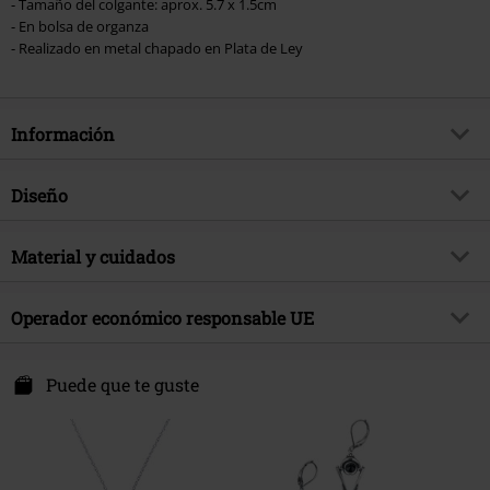
- Tamaño del colgante: aprox. 5.7 x 1.5cm
- En bolsa de organza
- Realizado en metal chapado en Plata de Ley
Información
Artículo no.
573945
Diseño
Título
Purple Streak
Tipo de producto
Collar
Brand
Material y cuidados
Krikor
Color
Plateado
tema producto
Romance, Regalos
Material Externo
Plata De Ley
Operador económico responsable UE
Fecha de lanzamiento
9/23/24
Sexo
Mujer
A. Krikor GmbH
Pinneichenstr. 23
Puede que te guste
32757 Detmold
Germany
mail@krikor.de