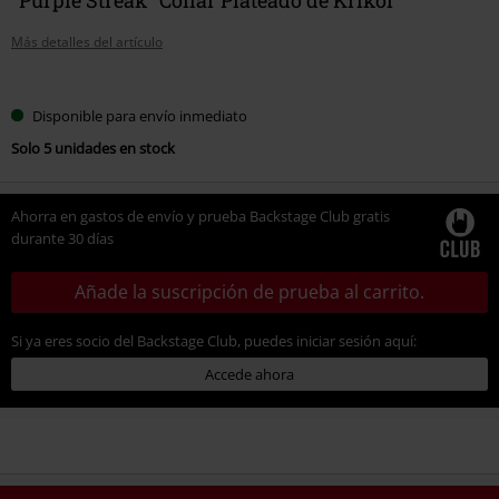
Más detalles del artículo
Elige
Disponible para envío inmediato
tu
Solo 5 unidades en stock
talla
Ahorra en gastos de envío y prueba Backstage Club gratis
durante 30 días
Añade la suscripción de prueba al carrito.
Si ya eres socio del Backstage Club, puedes iniciar sesión aquí:
Accede ahora