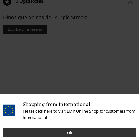
0 Opiniones
Dinos qué opinas de "Purple Streak".
Escribe una reseña
Shopping from International
Please click here to visit EMP Online Shop for customers from
Más categorías. Más opciones
International
Accesorios
Joyería
Collares
Ok
Accesorios
Joyería
Joyería Mujer