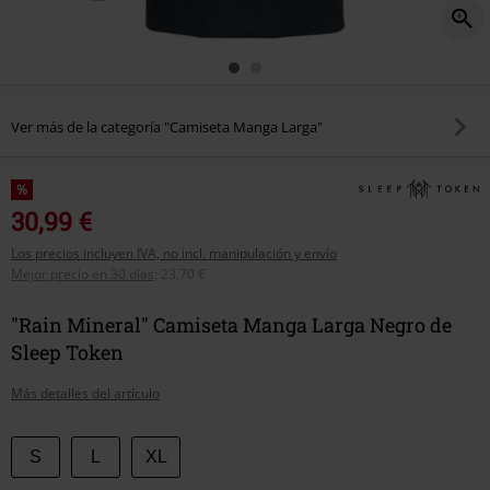
Ver más de la categoría "Camiseta Manga Larga"
%
30,99 €
Los precios incluyen IVA, no incl. manipulación y envío
Mejor precio en 30 días
:
23,70 €
"Rain Mineral" Camiseta Manga Larga Negro de
Sleep Token
Más detalles del artículo
Elige
S
L
XL
tu