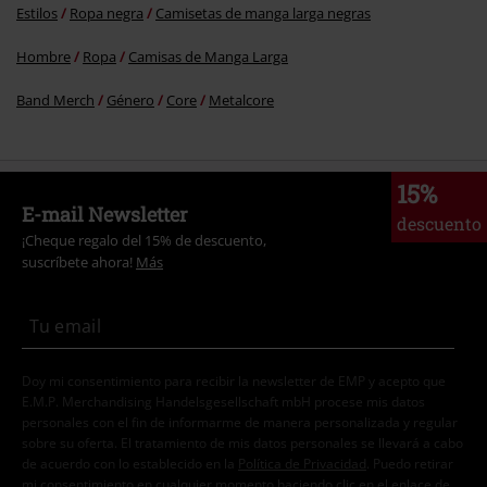
Estilos
Ropa negra
Camisetas de manga larga negras
Hombre
Ropa
Camisas de Manga Larga
Band Merch
Género
Core
Metalcore
15%
E-mail Newsletter
descuento
¡Cheque regalo del 15% de descuento,
suscríbete ahora!
Más
Doy mi consentimiento para recibir la newsletter de EMP y acepto que
E.M.P. Merchandising Handelsgesellschaft mbH procese mis datos
personales con el fin de informarme de manera personalizada y regular
sobre su oferta. El tratamiento de mis datos personales se llevará a cabo
de acuerdo con lo establecido en la
Política de Privacidad
. Puedo retirar
mi consentimiento en cualquier momento haciendo clic en el enlace de