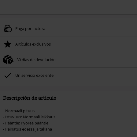
Paga por factura
Artículos exclusivos
30 días de devolución
Un servicio excelente
Descripción de artículo
- Normaali pituus
- Istuvuus: Normaali leikkaus
- Pääntie: Pyöreä pääntie
- Painatus edessä ja takana