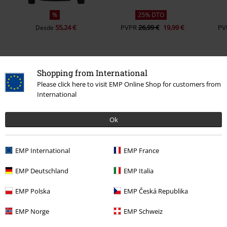
%
25% DTO
55,24 €
PVPR
26,99 €
19,99 €
PV
Desde
Shopping from International
0 Opiniones
Please click here to visit EMP Online Shop for customers from
International
Dinos qué opinas de "Rain Mineral".
Ok
Escribe una reseña
EMP International
EMP France
EMP Deutschland
EMP Italia
EMP Polska
EMP Česká Republika
EMP Norge
EMP Schweiz