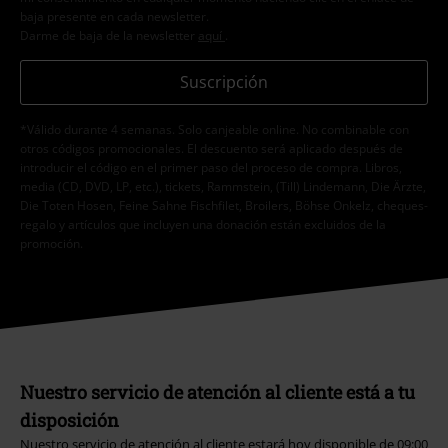
baja presente en cada newsletter.
Darme de baja de la newsletter
aquí
.
Suscripción
*Válido durante 4 semanas. Solo canjeable online. No combinable con
otros códigos promocionales. El descuento será aplicado después de
introducir el código en el primer paso del proceso de compra. Libros,
media (CD, DVD, LP, etc.), tickets, Rammstein, (Till) Lindemann, Die Ärzte,
Die Toten Hosen, Feine Sahne Fischfilet, Broilers, Böhse Onkelz, cheques-
regalo y artículos que incluyen una donación están excluidos de la
promoción.
Nuestro servicio de atención al cliente está a tu
disposición
Nuestro servicio de atención al cliente estará hoy disponible de 09:00