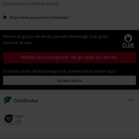
Dimensiones y tallaje de artículo
talla
Disponible para envío inmediato
Ahorra en gastos de envío y prueba Backstage Club gratis
durante 30 días
Añade la suscripción de prueba al carrito.
Si ya eres socio del Backstage Club, puedes iniciar sesión aquí:
Accede ahora
Certificados