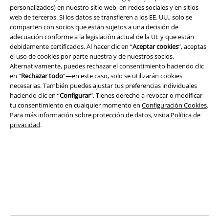
personalizados) en nuestro sitio web, en redes sociales y en sitios
web de terceros. Si los datos se transfieren a los EE. UU., solo se
comparten con socios que están sujetos a una decisión de
Legal
adecuación conforme a la legislación actual de la UE y que están
debidamente certificados. Al hacer clic en “
Aceptar cookies
”, aceptas
Términos y Condiciones
el uso de cookies por parte nuestra y de nuestros socios.
Alternativamente, puedes rechazar el consentimiento haciendo clic
Aviso Legal
en “
Rechazar todo
”—en este caso, solo se utilizarán cookies
necesarias. También puedes ajustar tus preferencias individuales
Ley protección de datos
haciendo clic en “
Configurar
”. Tienes derecho a revocar o modificar
tu consentimiento en cualquier momento en
Configuración Cookies
.
Para más información sobre protección de datos, visita
Política de
Eliminación de residuos y protección del medioambiente
privacidad
.
Declaración de Conformidad
Información sobre accesibilidad
Configuración Cookies
Cancelar pedido