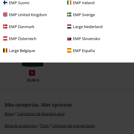
EMP Suomi
EMP Ireland
Última visita
EMP United Kingdom
EMP Sverige
EMP Danmark
Large Nederland
EMP Österreich
EMP Slovensko
Large Belgique
EMP España
%
30,99 €
Más categorías. Más opciones
Ropa
Camisetas de Manga Larga
Ropa & accesorios
Tops
Camisas de manga larga