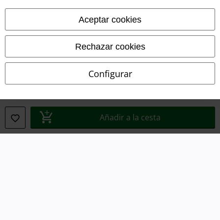
Aceptar cookies
Rechazar cookies
Configurar
Legal
Añadir a la cesta
Términos y Condiciones
Aviso Legal
Ley protección de datos
Eliminación de residuos y protección del medioambiente
Declaración de Conformidad