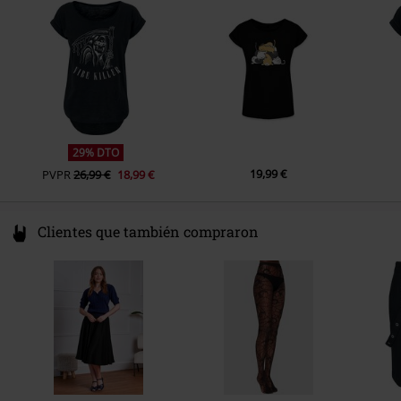
Forma Mangas
Belgium
Mangas Raglan
www.bc-collection.eu
Largo Mangas
Media manga
Color
negro-blanco
29% DTO
19,99 €
PVPR
26,99 €
18,99 €
Clientes que también compraron