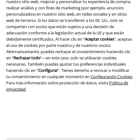
nuestro sitio web, mejorar y personalizar tu experiencia de compra,
realizar análisis y con fines de marketing (por ejemplo, anuncios
personalizados) en nuestro sitio web, en redes sociales y en sitios
App de EMP
web de terceros. Si los datos se transfieren a los EE. UU., solo se
¡Descarga la nueva App EMP totalmente GRATIS y disfruta de todas
comparten con socios que están sujetos a una decisión de
sus nuevas funciones y ventajas!
adecuación conforme a la legislación actual de la UE y que están
debidamente certificados. Al hacer clic en “
Aceptar cookies
”, aceptas
el uso de cookies por parte nuestra y de nuestros socios.
Alternativamente, puedes rechazar el consentimiento haciendo clic
en “
Rechazar todo
”—en este caso, solo se utilizarán cookies
necesarias. También puedes ajustar tus preferencias individuales
A Warner Music Group Company
haciendo clic en “
Configurar
”. Tienes derecho a revocar o modificar
tu consentimiento en cualquier momento en
Configuración Cookies
.
Para más información sobre protección de datos, visita
Política de
privacidad
.
Seguridad