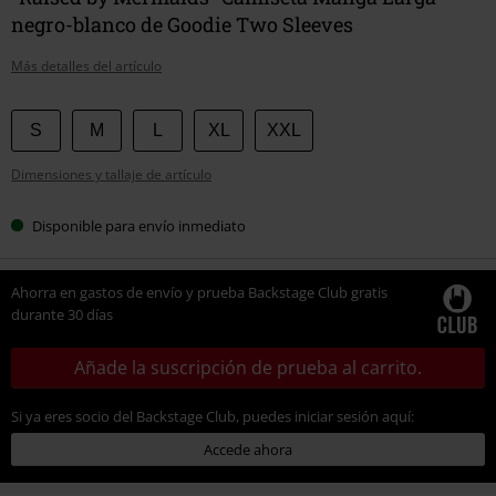
negro-blanco de Goodie Two Sleeves
Más detalles del artículo
Elige
S
M
L
XL
XXL
tu
Dimensiones y tallaje de artículo
talla
Disponible para envío inmediato
Ahorra en gastos de envío y prueba Backstage Club gratis
durante 30 días
Añade la suscripción de prueba al carrito.
Si ya eres socio del Backstage Club, puedes iniciar sesión aquí:
Accede ahora