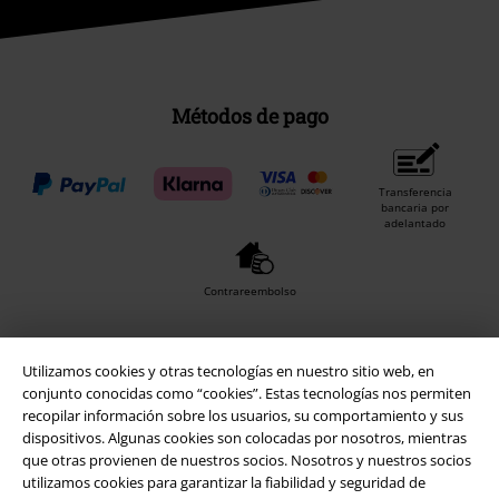
Métodos de pago
Transferencia
bancaria por
adelantado
Contrareembolso
Utilizamos cookies y otras tecnologías en nuestro sitio web, en
Envío
conjunto conocidas como “cookies”. Estas tecnologías nos permiten
recopilar información sobre los usuarios, su comportamiento y sus
dispositivos. Algunas cookies son colocadas por nosotros, mientras
CORREOS RECOGIDA
CORREOS ENTREGA
que otras provienen de nuestros socios. Nosotros y nuestros socios
EN OFICINA
A DOMICILIO
utilizamos cookies para garantizar la fiabilidad y seguridad de