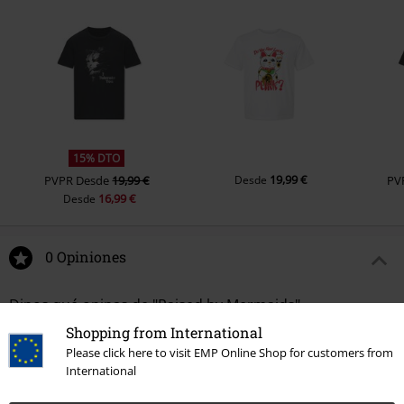
15% DTO
19,99 €
PVPR
Desde
19,99 €
Desde
PV
16,99 €
Desde
0 Opiniones
Dinos qué opinas de "Raised by Mermaids".
Shopping from International
Escribe una reseña
Please click here to visit EMP Online Shop for customers from
International