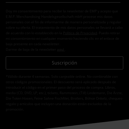
Doy mi consentimiento para recibir la newsletter de EMP y acepto que
E.M.P. Merchandising Handelsgesellschaft mbH procese mis datos
personales con el fin de informarme de manera personalizada y regular
sobre su oferta. El tratamiento de mis datos personales se llevará a cabo
de acuerdo con lo establecido en la
Política de Privacidad
. Puedo retirar
mi consentimiento en cualquier momento haciendo clic en el enlace de
baja presente en cada newsletter.
Darme de baja de la newsletter
aquí
.
Suscripción
*Válido durante 4 semanas. Solo canjeable online. No combinable con
otros códigos promocionales. El descuento será aplicado después de
introducir el código en el primer paso del proceso de compra. Libros,
media (CD, DVD, LP, etc.), tickets, Rammstein, (Till) Lindemann, Die Ärzte,
Die Toten Hosen, Feine Sahne Fischfilet, Broilers, Böhse Onkelz, cheques-
regalo y artículos que incluyen una donación están excluidos de la
promoción.