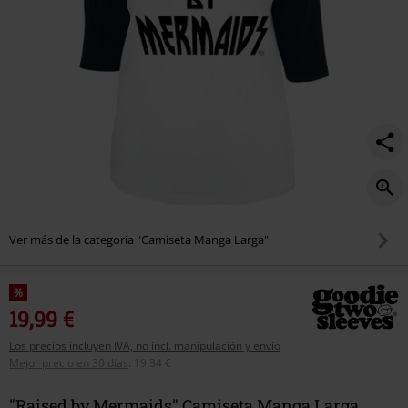
Ver más de la categoría "Camiseta Manga Larga"
%
19,99 €
Los precios incluyen IVA, no incl. manipulación y envío
Mejor precio en 30 días
:
19,34 €
"Raised by Mermaids" Camiseta Manga Larga