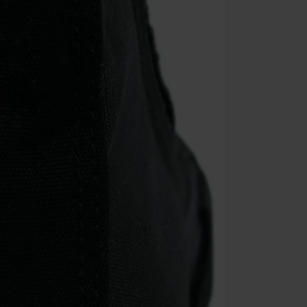
No acumulable
descuento: lib
Onkelz, Broile
que incluyan 