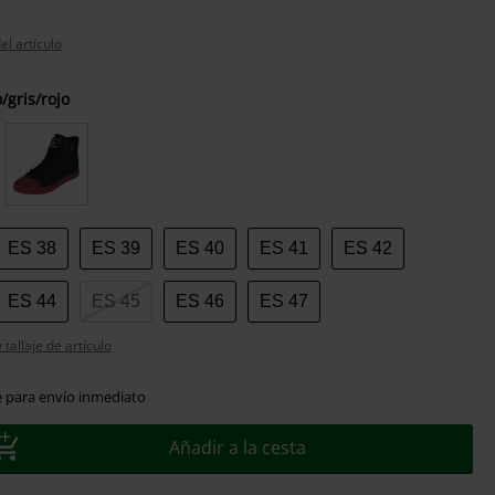
el artículo
/gris/rojo
ES 38
ES 39
ES 40
ES 41
ES 42
ES 44
ES 45
ES 46
ES 47
tallaje de artículo
e para envío inmediato
Añadir a la cesta