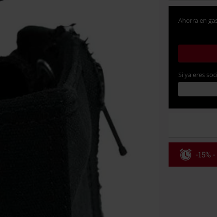
Ahorra en gas
Si ya eres soc
-15% -
Código
Válido hasta 8
Solo online. P
Tras introduci