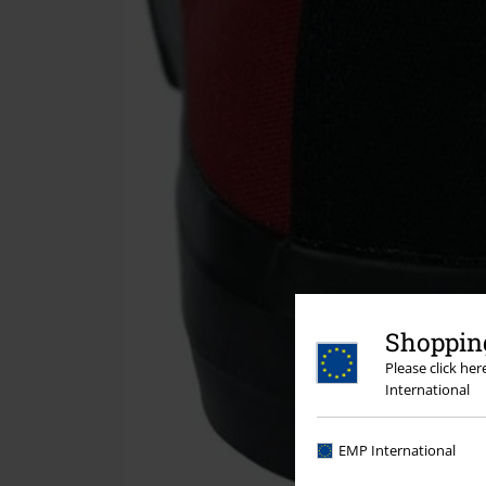
Shopping
Please click he
International
EMP International