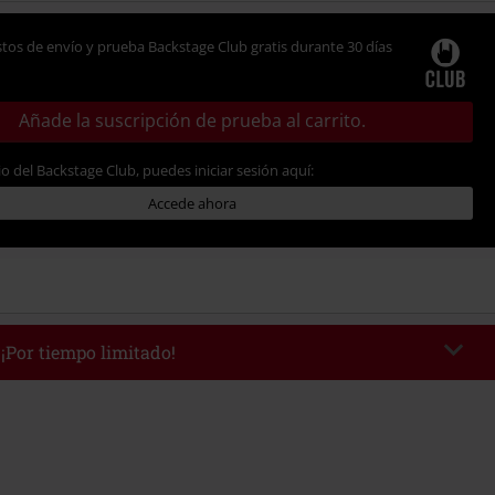
tos de envío y prueba Backstage Club gratis durante 30 días
Añade la suscripción de prueba al carrito.
io del Backstage Club, puedes iniciar sesión aquí:
Accede ahora
 ¡Por tiempo limitado!
WEEKEND
Copia el código
/9/26
edido mínimo 49,99 €.
r el código, el descuento se deducirá automáticamente al final del pedido.