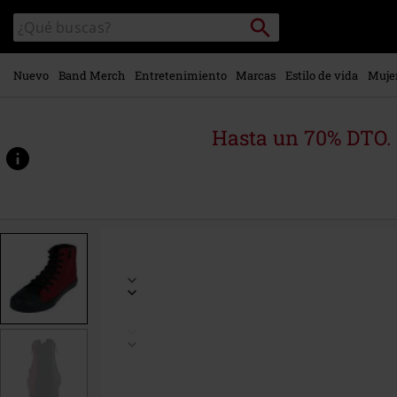
Ir al
Buscar
Buscar
contenido
en
principal
el
catálogo
Nuevo
Band Merch
Entretenimiento
Marcas
Estilo de vida
Muje
Hasta un 70% DTO.
https://www.emp-
online.es/p/red-
by-
emp/568497.html