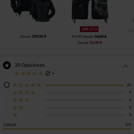
28% DTO
PV
269,99 €
Desde
PVPR
Desde
74,99 €
53,99 €
Desde
20 Opiniones
5
20
0
0
0
0
Calidad
5/5