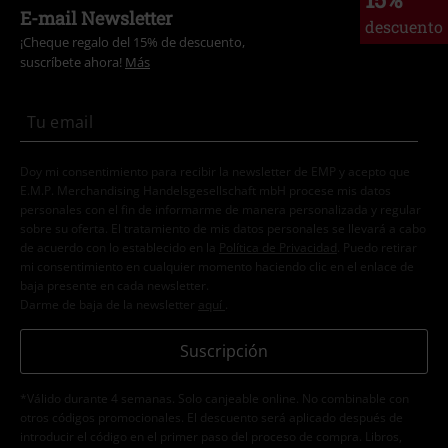
E-mail Newsletter
descuento
¡Cheque regalo del 15% de descuento,
suscríbete ahora!
Más
Doy mi consentimiento para recibir la newsletter de EMP y acepto que
E.M.P. Merchandising Handelsgesellschaft mbH procese mis datos
personales con el fin de informarme de manera personalizada y regular
sobre su oferta. El tratamiento de mis datos personales se llevará a cabo
de acuerdo con lo establecido en la
Política de Privacidad
. Puedo retirar
mi consentimiento en cualquier momento haciendo clic en el enlace de
baja presente en cada newsletter.
Darme de baja de la newsletter
aquí
.
Suscripción
*Válido durante 4 semanas. Solo canjeable online. No combinable con
otros códigos promocionales. El descuento será aplicado después de
introducir el código en el primer paso del proceso de compra. Libros,