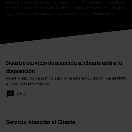
media (CD, DVD, LP, etc.), tickets, Rammstein, (Till) Lindemann, Die Ärzte,
Die Toten Hosen, Feine Sahne Fischfilet, Broilers, Böhse Onkelz, cheques-
regalo y artículos que incluyen una donación están excluidos de la
promoción.
Nuestro servicio de atención al cliente está a tu
disposición
Nuestro servicio de atención al cliente estará hoy disponible de 09:00
a 15:30.
Más información
Chat
Servicio Atención al Cliente