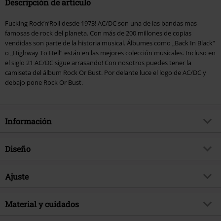
Descripción de artículo
Fucking Rock’n’Roll desde 1973! AC/DC son una de las bandas mas
famosas de rock del planeta. Con más de 200 millones de copias
vendidas son parte de la historia musical. Álbumes como „Back In Black“
o „Highway To Hell“ están en las mejores colección musicales. Incluso en
el siglo 21 AC/DC sigue arrasando! Con nosotros puedes tener la
camiseta del álbum Rock Or Bust. Por delante luce el logo de AC/DC y
debajo pone Rock Or Bust.
Información
Artículo no.
296311
Diseño
Título
Rock Or Bust
Tipo de producto
Camiseta
Género Musical
Ajuste
Hard Rock
Patrón
Liso
tema producto
Merch Bandas, Bandas
Forma/Tops
Regular
Estampada
Material y cuidados
si
Licencia
licencia oficial del producto
Largo (de la ropa)
Normal
Estilo Estampado
Serigrafía