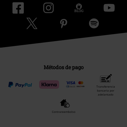
Métodos de pago
Transferencia
bancaria por
adelantado
Contrareembolso