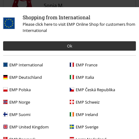
Sonia M.
1 Reseñas
Shopping from International
Publicado: lunes, 15 octubre, 2018
Please click here to visit EMP Online Shop for customers from
International
Me encanta
Es perfecta, la talla muy bien, el dibujo es de buena calidad, y la tela
Enviar comentario
Ok
de la camiseta no es de las gordas, es buena calidad. Estoy muy
satisfecha.
EMP International
EMP France
EMP Deutschland
EMP Italia
Diseño
5
EMP Polska
EMP Česká Republika
Ajuste
5
Anchura
EMP Norge
EMP Schweiz
Demasiado estrecho
Perfecto
Demasiado ancho
EMP Suomi
EMP Ireland
Longitud
Demasiado corto
Perfecto
Demasiado largo
EMP United Kingdom
EMP Sverige
Reseña verificada