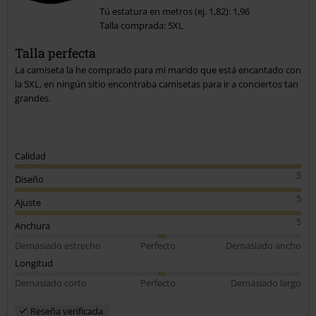
Tú estatura en metros (ej. 1,82): 1,96
Talla comprada: 5XL
Talla perfecta
La camiseta la he comprado para mi marido que está encantado con
la 5XL, en ningún sitio encontraba camisetas para ir a conciertos tan
grandes.
Calidad
5
Diseño
5
Ajuste
5
Anchura
Demasiado estrecho
Perfecto
Demasiado ancho
Longitud
Demasiado corto
Perfecto
Demasiado largo
Reseña verificada