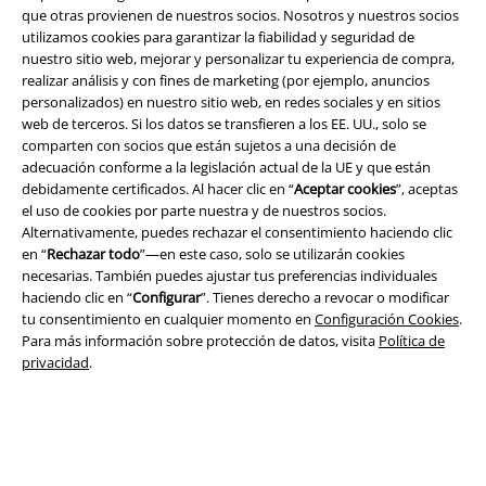
que otras provienen de nuestros socios. Nosotros y nuestros socios
utilizamos cookies para garantizar la fiabilidad y seguridad de
nuestro sitio web, mejorar y personalizar tu experiencia de compra,
realizar análisis y con fines de marketing (por ejemplo, anuncios
personalizados) en nuestro sitio web, en redes sociales y en sitios
Legal
web de terceros. Si los datos se transfieren a los EE. UU., solo se
Términos y Condiciones
comparten con socios que están sujetos a una decisión de
adecuación conforme a la legislación actual de la UE y que están
debidamente certificados. Al hacer clic en “
Aceptar cookies
”, aceptas
Aviso Legal
el uso de cookies por parte nuestra y de nuestros socios.
Alternativamente, puedes rechazar el consentimiento haciendo clic
Ley protección de datos
en “
Rechazar todo
”—en este caso, solo se utilizarán cookies
necesarias. También puedes ajustar tus preferencias individuales
Eliminación de residuos y protección del medioambiente
haciendo clic en “
Configurar
”. Tienes derecho a revocar o modificar
tu consentimiento en cualquier momento en
Configuración Cookies
.
Declaración de Conformidad
Para más información sobre protección de datos, visita
Política de
privacidad
.
Información sobre accesibilidad
Configuración Cookies
Cancelar pedido