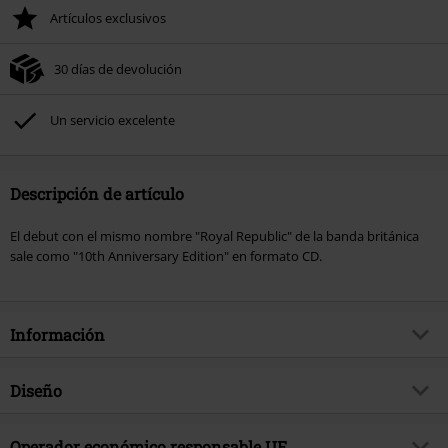
Artículos exclusivos
30 días de devolución
Un servicio excelente
Descripción de artículo
El debut con el mismo nombre "Royal Republic" de la banda británica
sale como "10th Anniversary Edition" en formato CD.
Información
Artículo no.
570104
Diseño
Título
Royal Blood
Tipo de producto
CD
Género Musical
Operador económico responsable UE
Alternativo/Indie