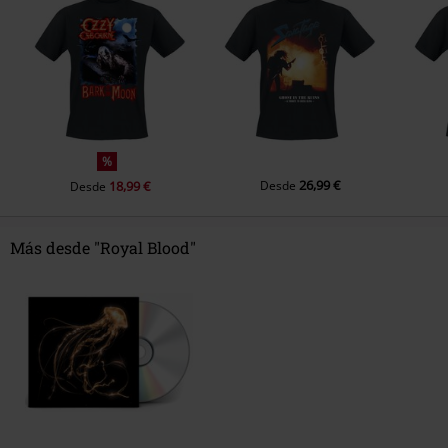
12.
You want me
13.
Love and leave it alone
14.
Sleeptalker
15.
Hole
16.
Ten tonne skeleton
%
17.
Figure it out
26,99 €
18,99 €
Desde
Desde
18.
Loose change
19.
Little monster
Más desde "Royal Blood"
20.
Better strangers
21.
Out of the black