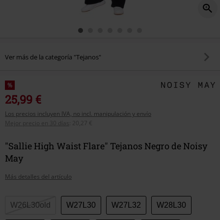
Ver más de la categoría "Tejanos"
%
25,99 €
Los precios incluyen IVA, no incl. manipulación y envío
Mejor precio en 30 días
:
20,27 €
"Sallie High Waist Flare" Tejanos Negro de Noisy
May
Más detalles del artículo
Elige
W26L30old
W27L30
W27L32
W28L30
tu