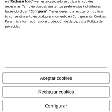
en “
Rechazar todo
”—en este caso, solo se utilizarán cookies
Ley protección de datos
necesarias. También puedes ajustar tus preferencias individuales
haciendo clic en “
Configurar
”. Tienes derecho a revocar o modificar
tu consentimiento en cualquier momento en
Configuración Cookies
.
Eliminación de residuos y protección del medioambiente
Para más información sobre protección de datos, visita
Política de
privacidad
.
Declaración de Conformidad
Información sobre accesibilidad
Configuración Cookies
Cancelar pedido
Todos los precios incluyen el IVA pero no los
gastos de transporte
Aceptar cookies
© 1986-2026 E.M.P. Merchandising HGmbH
Rechazar cookies
Configurar
Tiendas EMP online