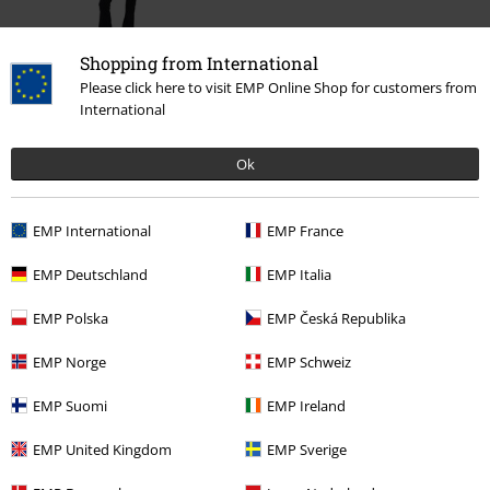
Shopping from International
%
Please click here to visit EMP Online Shop for customers from
25,99 €
International
Ok
Más categorías. Más opciones
Mujer
Ropa
Pantalones
Vaqueros
Bootcut jeans
EMP International
EMP France
Marcas Ropa
Noisy May
Pantalones
Vaqueros
EMP Deutschland
EMP Italia
Marcas Ropa
Ropa
EMP Polska
EMP Česká Republika
Marcas Ropa
Mujer
EMP Norge
EMP Schweiz
Nuevo
Ropa
Pantalones & Pantalones Cortos
EMP Suomi
EMP Ireland
EMP United Kingdom
EMP Sverige