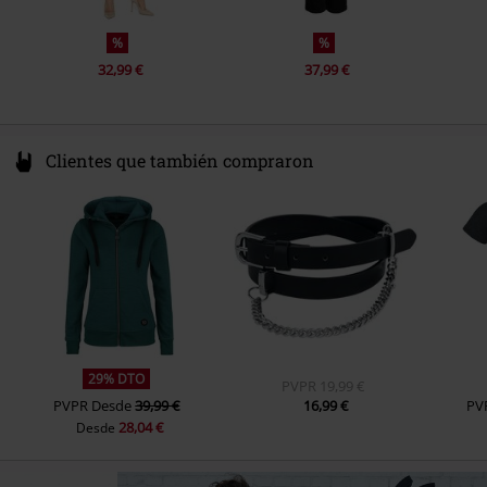
%
%
32,99 €
37,99 €
Clientes que también compraron
29% DTO
PVPR
19,99 €
PVPR
Desde
39,99 €
16,99 €
PV
28,04 €
Desde