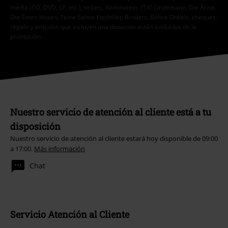
media (CD, DVD, LP, etc.), tickets, Rammstein, (Till) Lindemann, Die Ärzte,
Die Toten Hosen, Feine Sahne Fischfilet, Broilers, Böhse Onkelz, cheques-
regalo y artículos que incluyen una donación están excluidos de la
promoción.
Nuestro servicio de atención al cliente está a tu
disposición
Nuestro servicio de atención al cliente estará hoy disponible de 09:00
a 17:00.
Más información
Chat
Servicio Atención al Cliente