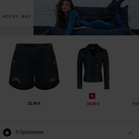
%
32,99 €
38,99 €
PV
0 Opiniones