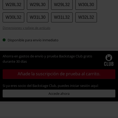
talla
W28L32
W29L30
W29L32
W30L30
W30L32
W31L30
W31L32
W32L32
Dimensiones y tallaje de artículo
Disponible para envío inmediato
Ahorra en gastos de envío y prueba Backstage Club gratis
durante 30 días
Añade la suscripción de prueba al carrito.
Si ya eres socio del Backstage Club, puedes iniciar sesión aquí:
Accede ahora