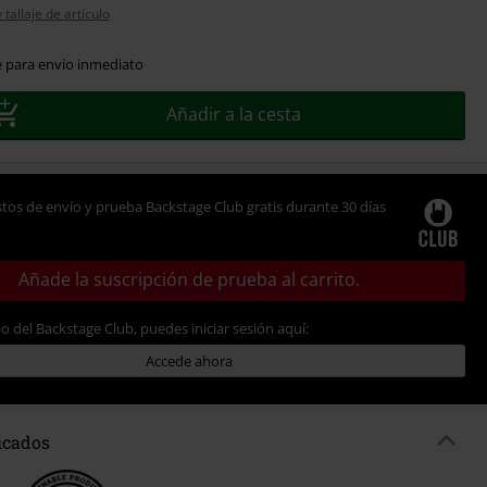
tallaje de artículo
e para envío inmediato
Añadir a la cesta
tos de envío y prueba Backstage Club gratis durante 30 días
Añade la suscripción de prueba al carrito.
io del Backstage Club, puedes iniciar sesión aquí:
Accede ahora
ficados