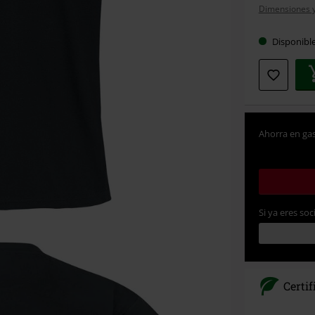
Dimensiones y 
talla
Disponibl
Ahorra en gas
Si ya eres soc
Certi