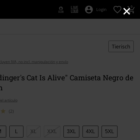
×
0
Login
Tierisch
cluyen IVA, no incl. manipulación y envío
inger's Cat Is Alive" Camiseta Negro de
h
el artículo
(2)
M
L
XL
XXL
3XL
4XL
5XL