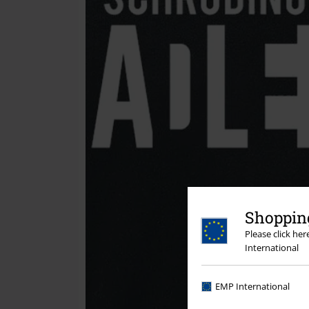
Shopping
Please click he
International
EMP International