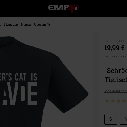
EMP
-
Música,
Películas,
r
Hombre
Niños
Ofertas %
TV
&
Gaming
PVPR
22,99 €
Merch
19,99 €
-
Los precios in
Ropa
Alternativa
"Schröd
Tierisc
Más detalles d
Elige
S
tu