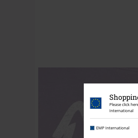
Shopping
Please click he
International
EMP International