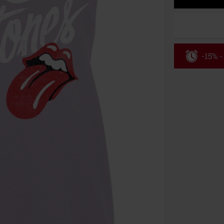
-15% -
Código
Válido hasta 8
Solo online. P
Tras introduci
No acumulable
descuento: lib
Onkelz, Broile
que incluyan 