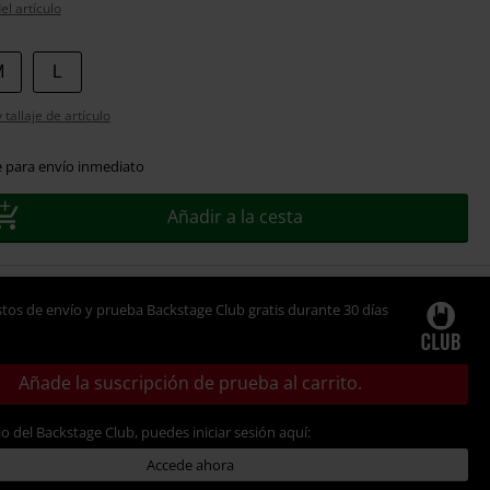
el artículo
M
L
tallaje de artículo
e para envío inmediato
Añadir a la cesta
tos de envío y prueba Backstage Club gratis durante 30 días
Añade la suscripción de prueba al carrito.
io del Backstage Club, puedes iniciar sesión aquí:
Accede ahora