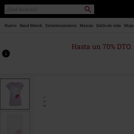
Ir al
Buscar
Buscar
contenido
en
principal
el
catálogo
Nuevo
Band Merch
Entretenimiento
Marcas
Estilo de vida
Muje
Hasta un 70% DTO.
https://www.emp-
online.es/p/script/578077.html