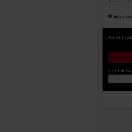
Más detalles d
Este artíc
Ahorra en gas
Si ya eres soc