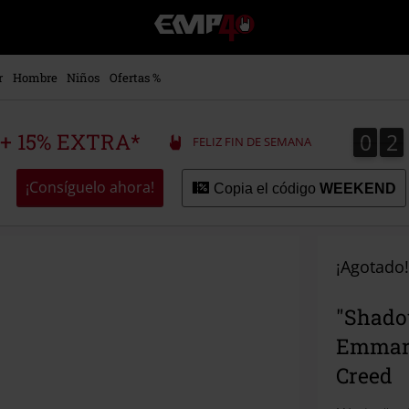
EMP
-
Música,
Películas,
r
Hombre
Niños
Ofertas %
TV
&
Gaming
0
2
0
2
 + 15% EXTRA*
FELIZ FIN DE SEMANA
Merch
-
Ropa
¡Consíguelo ahora!
Copia el código
WEEKEND
Alternativa
¡Agotado!
"Shado
Emmarc
Creed