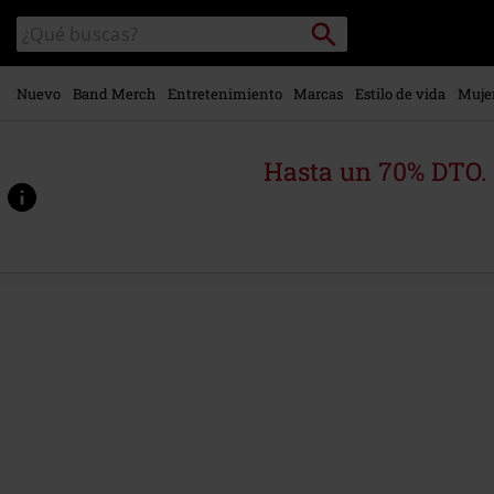
Ir al
Buscar
Buscar
contenido
en
principal
el
catálogo
Nuevo
Band Merch
Entretenimiento
Marcas
Estilo de vida
Muje
Hasta un 70% DTO.
https://www.emp-
online.es/p/shadows-
-
-
yasuke-
%26-
naoe/572946St.html