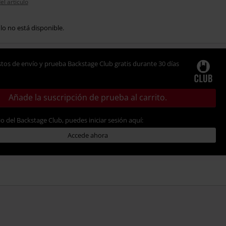
el artículo
ulo no está disponible.
tos de envío y prueba Backstage Club gratis durante 30 días
Añade la suscripción de prueba al carrito.
io del Backstage Club, puedes iniciar sesión aquí:
Accede ahora