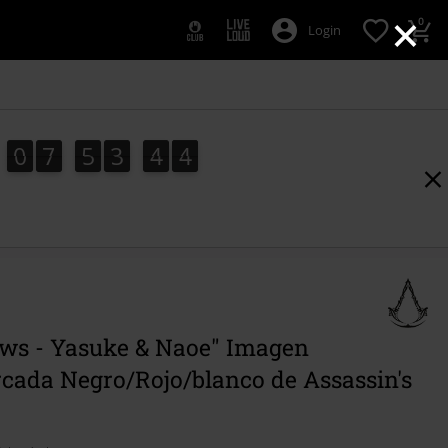
×
0
Login
0
7
5
3
4
3
0
7
5
3
4
2
4
3
2
ws - Yasuke & Naoe" Imagen
ada Negro/Rojo/blanco de Assassin's