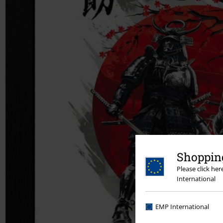
Shopping
Please click he
International
EMP International