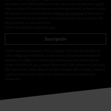
personales con el fin de informarme de manera personalizada y regular
sobre su oferta. El tratamiento de mis datos personales se llevará a cabo
de acuerdo con lo establecido en la
Política de Privacidad
. Puedo retirar
mi consentimiento en cualquier momento haciendo clic en el enlace de
baja presente en cada newsletter.
Darme de baja de la newsletter
aquí
.
Suscripción
*Válido durante 4 semanas. Solo canjeable online. No combinable con
otros códigos promocionales. El descuento será aplicado después de
introducir el código en el primer paso del proceso de compra. Libros,
media (CD, DVD, LP, etc.), tickets, Rammstein, (Till) Lindemann, Die Ärzte,
Die Toten Hosen, Feine Sahne Fischfilet, Broilers, Böhse Onkelz, cheques-
regalo y artículos que incluyen una donación están excluidos de la
promoción.