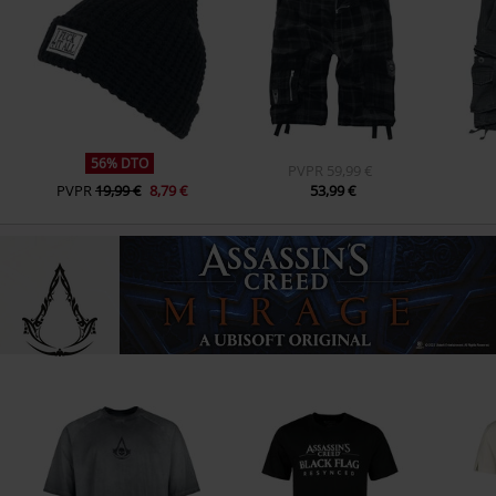
56% DTO
PVPR
59,99 €
PVPR
19,99 €
8,79 €
53,99 €