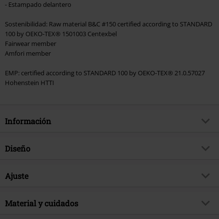
- Estampado delantero
Sostenibilidad: Raw material B&C #150 certified according to STANDARD
100 by OEKO-TEX® 1501003 Centexbel
Fairwear member
Amfori member
EMP: certified according to STANDARD 100 by OEKO-TEX® 21.0.57027
Hohenstein HTTI
Información
Artículo no.
581552
Diseño
Título
Shadows
Tipo de producto
Camiseta
tema producto
Ajuste
Fan merch, Videojuegos, Ubisoft
Patrón
Liso
Licencia
licencia oficial del producto
Forma/Tops
Regular
Estampada
Material y cuidados
si
Licencias de entretenimiento
Assassin's Creed
Largo (de la ropa)
Normal
Detalles
Estampado delantero