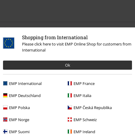
Última visita
Shopping from International
Please click here to visit EMP Online Shop for customers from
International
Ok
EMP International
EMP France
%
EMP Deutschland
EMP Italia
15,99 €
EMP Polska
EMP Česká Republika
EMP Norge
EMP Schweiz
Más categorías. Más opciones
Gaming
Top gaming merch
Ubisoft
EMP Suomi
EMP Ireland