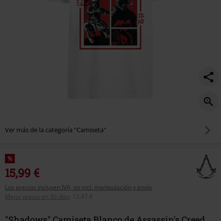
Ver más de la categoría "Camiseta"
%
15,99 €
Los precios incluyen IVA, no incl. manipulación y envío
Mejor precio en 30 días
:
12,47 €
"Shadows" Camiseta Blanco de Assassin's Creed