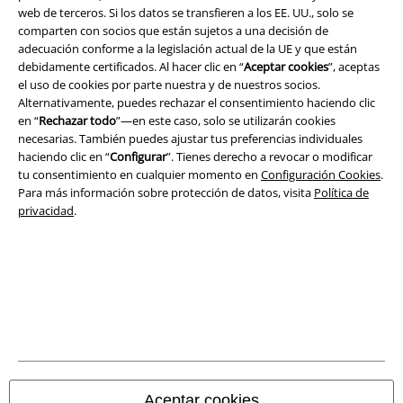
web de terceros. Si los datos se transfieren a los EE. UU., solo se
comparten con socios que están sujetos a una decisión de
adecuación conforme a la legislación actual de la UE y que están
debidamente certificados. Al hacer clic en “
Aceptar cookies
”, aceptas
el uso de cookies por parte nuestra y de nuestros socios.
Alternativamente, puedes rechazar el consentimiento haciendo clic
en “
Rechazar todo
”—en este caso, solo se utilizarán cookies
Legal
necesarias. También puedes ajustar tus preferencias individuales
haciendo clic en “
Configurar
”. Tienes derecho a revocar o modificar
Términos y Condiciones
tu consentimiento en cualquier momento en
Configuración Cookies
.
Para más información sobre protección de datos, visita
Política de
Aviso Legal
privacidad
.
Ley protección de datos
Eliminación de residuos y protección del medioambiente
Declaración de Conformidad
Información sobre accesibilidad
Aceptar cookies