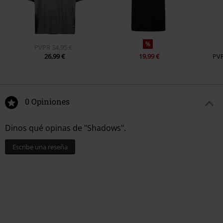
%
PVPR
34,95 €
26,99 €
19,99 €
PV
0 Opiniones
Dinos qué opinas de "Shadows".
Escribe una reseña