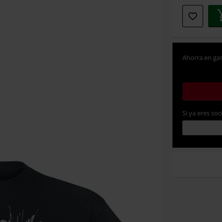
Ahorra en gas
Si ya eres soc