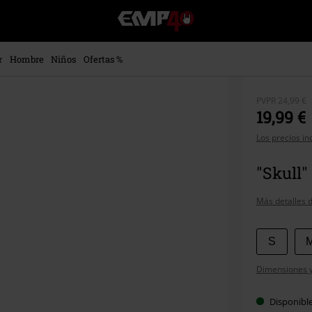
EMP
-
Música,
Películas,
r
Hombre
Niños
Ofertas %
TV
&
Gaming
PVPR
24,99 €
Merch
19,99 €
-
Los precios in
Ropa
Alternativa
"Skull
Más detalles d
Elige
S
tu
Dimensiones y 
talla
Disponibl