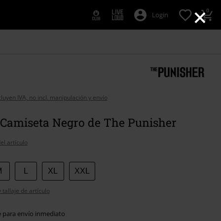
×
0
Login
cluyen IVA, no incl. manipulación y envío
" Camiseta Negro de The Punisher
el artículo
M
L
XL
XXL
tallaje de artículo
e para envío inmediato