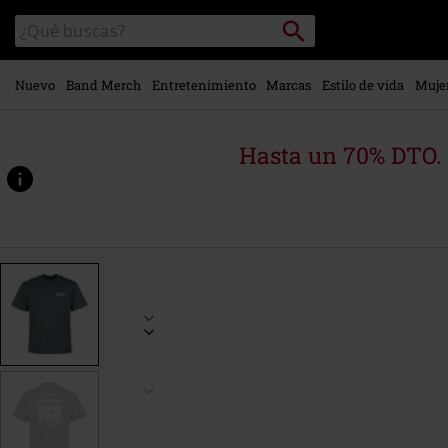
Ir al
Buscar
Buscar
contenido
en
principal
el
catálogo
Nuevo
Band Merch
Entretenimiento
Marcas
Estilo de vida
Muje
Hasta un 70% DTO.
https://www.emp-
online.es/p/slacks-
rally/572213.html