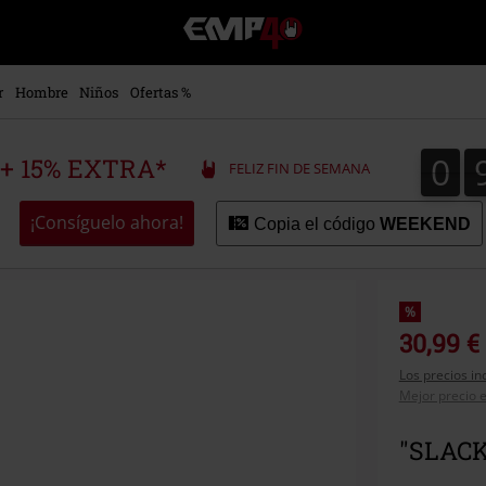
EMP
-
Música,
Películas,
r
Hombre
Niños
Ofertas %
TV
&
Gaming
0
0
 + 15% EXTRA*
FELIZ FIN DE SEMANA
Merch
-
Ropa
¡Consíguelo ahora!
Copia el código
WEEKEND
Alternativa
%
30,99 €
Los precios in
Mejor precio e
"SLACK