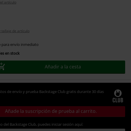
el artículo
tallaje de artículo
e para envío inmediato
es en stock
Añadir a la cesta
tos de envío y prueba Backstage Club gratis durante 30 días
Añade la suscripción de prueba al carrito.
io del Backstage Club, puedes iniciar sesión aquí: