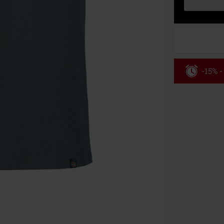
-15% -
Código
Válido hasta 8
Solo online. P
Tras introduci
No acumulable
descuento: lib
Onkelz, Broile
que incluyan 