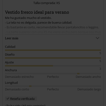
Talla comprada: XS
Vestido fresco ideal para verano
Me ha gustado mucho el vestido.
- La tela no es delgada, parece de buena calidad.
- Es bastante es corto, recomendable llevar pantaloncitos o leggins.
- La parte superior con una XS me viene ancha pero porque soy muy
delgada y con poca pechuga... seguramente lo arreglaré un poquito
Leer más
para que la parte de arriba no se desboque tanto.
Calidad
5
Diseño
5
Ajuste
3
Anchura
Demasiado estrecho
Perfecto
Demasiado ancho
Longitud
Demasiado corto
Perfecto
Demasiado largo
Reseña verificada
¿Te ha sido útil esta opinión?