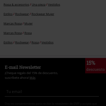
Ropa & accesorios
Una pieza
Vestidos
Estilos
Rockwear
Rockwear Mujer
Marcas Ropa
Mujer
Marcas Ropa
Ropa
Estilos
Rockwear
Ropa
Vestidos
15%
E-mail Newsletter
descuento
¡Cheque regalo del 15% de descuento,
suscríbete ahora!
Más
Doy mi consentimiento para recibir la newsletter de EMP y acepto que