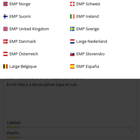
EMP Norge
EMP Schweiz
EMP Suomi
EMP Ireland
Comentario
EMP United Kingdom
EMP Sverige
EMP Danmark
Large Nederland
Juan Jose M.
EMP Österreich
EMP Slovensko
23 Reseñas
Publicado: viernes, 4 junio, 2021
Large Belgique
EMP España
DE VESTIDO NO TIENE NADA
Es mi talla y a duras penas tapa el culo
Enviar comentario
Calidad
1
Diseño