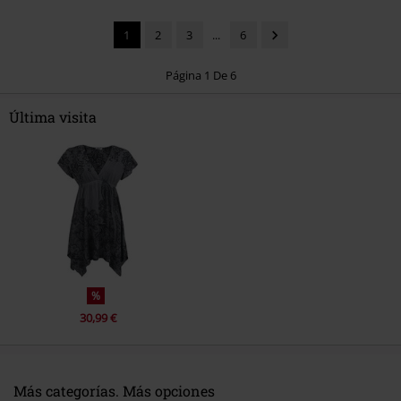
1
2
3
...
6
Página 1 De 6
Última visita
Enviar comentario
%
30,99 €
Más categorías. Más opciones