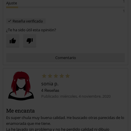
1
Ajuste
1
Reseña verificada
¿Te ha sido útil esta opinión?
Comentario
sonia p.
4 Reseñas
Publicado: miércoles, 4 noviembre, 2020
Me encanta
Es super chula muy buena calidad. He buscado otras parecidas de lo
Enviar comentario
enamorada que me tiene.
La he lavado sin problema y no he perdido calidad ni dibujo