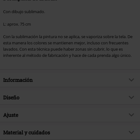
Con dibujo sublimado.
L: aprox. 75 cm
Con la sublimación la pintura no se aplica, se vaporiza sobre la tela. De
esta manera los colores se mantienen mejor, incluso con frecuentes
lavados. Con esta técnica puede haber zonas sin cubrir, lo que es
inherente al método de fabricación y hace de cada prenda algo único.
Información
Artículo no.
225705
Diseño
Título
Smock
Tipo de producto
Vestido Corto
Brand
Ajuste
Innocent
Tipo de vestido
Vestidos estampados, Vestidos
tema producto
Ropa casual, Ropa Rockera,
verano, Vestidos playa
Forma/Tops
Regular
Vestidos verano, Vestidos playa,
Material y cuidados
Vestidos estampados
Patrón
Adornos, Multicolor
Largo (de la ropa)
Corto