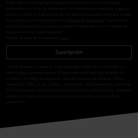
E.M.P. Merchandising Handelsgesellschaft mbH procese mis datos
personales con el fin de informarme de manera personalizada y regular
sobre su oferta. El tratamiento de mis datos personales se llevará a cabo
de acuerdo con lo establecido en la
Política de Privacidad
. Puedo retirar
mi consentimiento en cualquier momento haciendo clic en el enlace de
baja presente en cada newsletter.
Darme de baja de la newsletter
aquí
.
Suscripción
*Válido durante 4 semanas. Solo canjeable online. No combinable con
otros códigos promocionales. El descuento será aplicado después de
introducir el código en el primer paso del proceso de compra. Libros,
media (CD, DVD, LP, etc.), tickets, Rammstein, (Till) Lindemann, Die Ärzte,
Die Toten Hosen, Feine Sahne Fischfilet, Broilers, Böhse Onkelz, cheques-
regalo y artículos que incluyen una donación están excluidos de la
promoción.