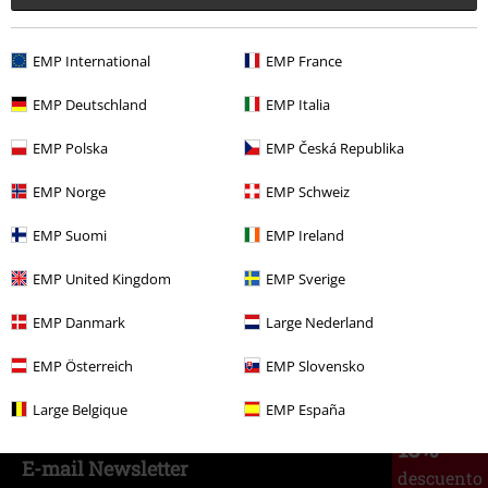
75,99 €
EMP International
EMP France
EMP Deutschland
EMP Italia
Más categorías. Más opciones
EMP Polska
EMP Česká Republika
Ropa & accesorios
Zapatos y calcetines
Zapatillas
EMP Norge
EMP Schweiz
Estilos
Básicos
Zapatos
EMP Suomi
EMP Ireland
Estilos
Básicos
Basics Hombre
EMP United Kingdom
EMP Sverige
Estilos
Básicos
Ropa
EMP Danmark
Large Nederland
Estilos
Streetwear
Ropa
EMP Österreich
EMP Slovensko
Large Belgique
EMP España
15%
E-mail Newsletter
descuento