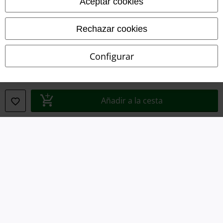
Aceptar cookies
Eliminación de residuos y protección del medioambiente
Rechazar cookies
Declaración de Conformidad
Configurar
Información sobre accesibilidad
Configuración Cookies
Añadir a la cesta
Cancelar pedido
Todos los precios incluyen el IVA pero no los
gastos de transporte
© 1986-2026 E.M.P. Merchandising HGmbH
Tiendas EMP online
EMP International