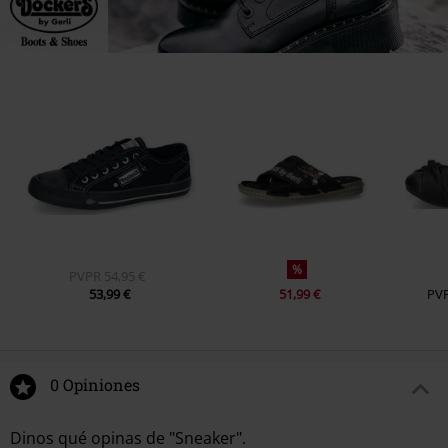
%
PVPR
54,95 €
53,99 €
51,99 €
PV
0 Opiniones
Dinos qué opinas de "Sneaker".