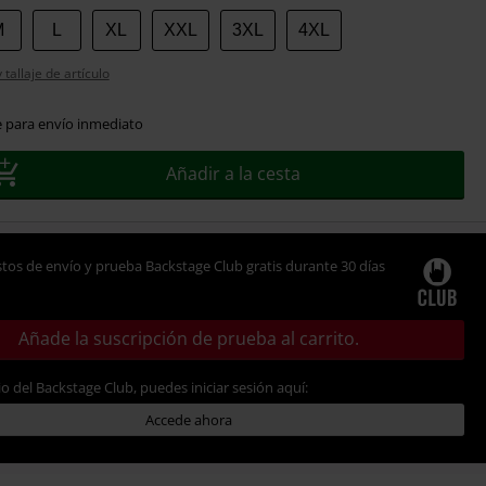
M
L
XL
XXL
3XL
4XL
tallaje de artículo
e para envío inmediato
Añadir a la cesta
tos de envío y prueba Backstage Club gratis durante 30 días
Añade la suscripción de prueba al carrito.
io del Backstage Club, puedes iniciar sesión aquí:
Accede ahora