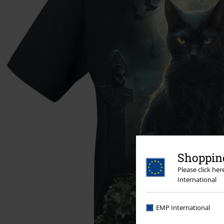
Shopping
Please click he
International
EMP International