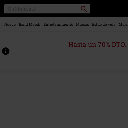
Ir al
Buscar
Buscar
contenido
en
principal
el
catálogo
Nuevo
Band Merch
Entretenimiento
Marcas
Estilo de vida
Muje
Hasta un 70% DTO.
https://www.emp-
online.es/p/spell-
bound/584896.html