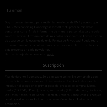
Doy mi consentimiento para recibir la newsletter de EMP y acepto que
E.M.P. Merchandising Handelsgesellschaft mbH procese mis datos
personales con el fin de informarme de manera personalizada y regular
sobre su oferta. El tratamiento de mis datos personales se llevará a cabo
de acuerdo con lo establecido en la
Política de Privacidad
. Puedo retirar
mi consentimiento en cualquier momento haciendo clic en el enlace de
baja presente en cada newsletter.
Darme de baja de la newsletter
aquí
.
Suscripción
*Válido durante 4 semanas. Solo canjeable online. No combinable con
otros códigos promocionales. El descuento será aplicado después de
introducir el código en el primer paso del proceso de compra. Libros,
media (CD, DVD, LP, etc.), tickets, Rammstein, (Till) Lindemann, Die Ärzte,
Die Toten Hosen, Feine Sahne Fischfilet, Broilers, Böhse Onkelz, cheques-
regalo y artículos que incluyen una donación están excluidos de la
promoción.