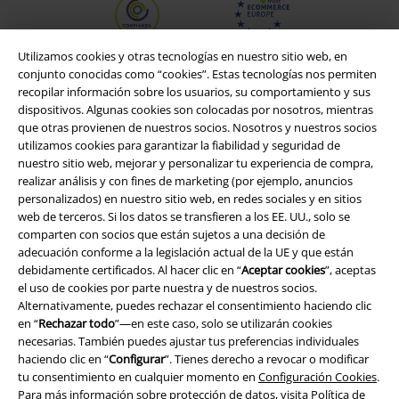
Utilizamos cookies y otras tecnologías en nuestro sitio web, en
conjunto conocidas como “cookies”. Estas tecnologías nos permiten
recopilar información sobre los usuarios, su comportamiento y sus
dispositivos. Algunas cookies son colocadas por nosotros, mientras
que otras provienen de nuestros socios. Nosotros y nuestros socios
utilizamos cookies para garantizar la fiabilidad y seguridad de
nuestro sitio web, mejorar y personalizar tu experiencia de compra,
realizar análisis y con fines de marketing (por ejemplo, anuncios
personalizados) en nuestro sitio web, en redes sociales y en sitios
web de terceros. Si los datos se transfieren a los EE. UU., solo se
Legal
comparten con socios que están sujetos a una decisión de
adecuación conforme a la legislación actual de la UE y que están
Términos y Condiciones
debidamente certificados. Al hacer clic en “
Aceptar cookies
”, aceptas
el uso de cookies por parte nuestra y de nuestros socios.
Aviso Legal
Alternativamente, puedes rechazar el consentimiento haciendo clic
en “
Rechazar todo
”—en este caso, solo se utilizarán cookies
Ley protección de datos
necesarias. También puedes ajustar tus preferencias individuales
haciendo clic en “
Configurar
”. Tienes derecho a revocar o modificar
Eliminación de residuos y protección del medioambiente
tu consentimiento en cualquier momento en
Configuración Cookies
.
Para más información sobre protección de datos, visita
Política de