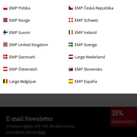
26,99 €
EMP Polska
EMP Česká Republika
EMP Norge
EMP Schweiz
Más categorías. Más opciones
EMP Suomi
EMP Ireland
Ropa & accesorios
Tops
Camisetas
EMP United Kingdom
EMP Sverige
Hombre
Ropa
Camisetas
Camisetas
EMP Danmark
Large Nederland
Ofertas %
Merch de Bandas
Tallas Grandes
EMP Österreich
EMP Slovensko
Ofertas %
Ropa
Camisetas & Tops
Camisetas
Large Belgique
EMP España
Ofertas %
Merch de Bandas
Camisetas
15%
E-mail Newsletter
descuento
¡Cheque regalo del 15% de descuento,
suscríbete ahora!
Más