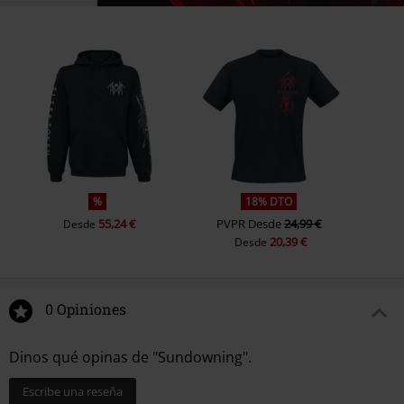
%
18% DTO
55,24 €
PVPR
Desde
24,99 €
Desde
20,39 €
Desde
0 Opiniones
Dinos qué opinas de "Sundowning".
Escribe una reseña