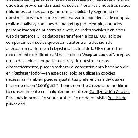
que otras provienen de nuestros socios. Nosotros y nuestros socios
utilizamos cookies para garantizar la fiabilidad y seguridad de
nuestro sitio web, mejorar y personalizar tu experiencia de compra,
realizar análisis y con fines de marketing (por ejemplo, anuncios
personalizados) en nuestro sitio web, en redes sociales y en sitios
Legal
web de terceros. Si los datos se transfieren a los EE. UU., solo se
Términos y Condiciones
comparten con socios que están sujetos a una decisión de
adecuación conforme a la legislación actual de la UE y que están
debidamente certificados. Al hacer clic en “
Aceptar cookies
”, aceptas
Aviso Legal
el uso de cookies por parte nuestra y de nuestros socios.
Alternativamente, puedes rechazar el consentimiento haciendo clic
Ley protección de datos
en “
Rechazar todo
”—en este caso, solo se utilizarán cookies
necesarias. También puedes ajustar tus preferencias individuales
Eliminación de residuos y protección del medioambiente
haciendo clic en “
Configurar
”. Tienes derecho a revocar o modificar
tu consentimiento en cualquier momento en
Configuración Cookies
.
Declaración de Conformidad
Para más información sobre protección de datos, visita
Política de
privacidad
.
Información sobre accesibilidad
Configuración Cookies