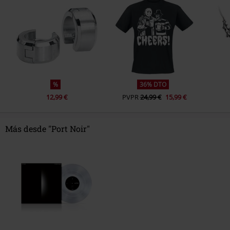
%
36% DTO
12,99 €
PVPR
24,99 €
15,99 €
Más desde "Port Noir"