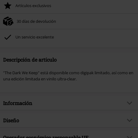
Artículos exclusivos
30 días de devolución
Un servicio excelente
Descripción de artículo
"The Dark We Keep" está disponible como digipak limitado, así como en
una edición limitada en vinilo ultra‑clear.
Información
Artículo no.
599316
Diseño
Título
The Dark we keep
Tipo de producto
CD
Género Musical
Operador económico responsable UE
Progressive Metal