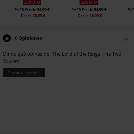
25% DTO
32% DTO
PVPR
Desde
34,99 €
PVPR
Desde
24,99 €
PV
25,99 €
16,99 €
Desde
Desde
0 Opiniones
Dinos qué opinas de "The Lord of the Rings: The Two
Towers".
Escribe una reseña