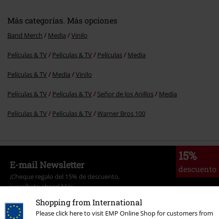
Más categorías. Más opciones
Band Merch
Media
Vinilo
Películas & TV
Películas & TV
Películas
Media
Películas & TV
Media
Vinilo
Películas & TV
Películas & TV
Señor de los Anillos
Media
Películas & TV
Películas & TV
Warner Bros 100
15%
E-mail Newsletter
descuento
¡Cheque regalo del 15% de descuento,
suscríbete ahora!
Más
Shopping from International
Please click here to visit EMP Online Shop for customers from