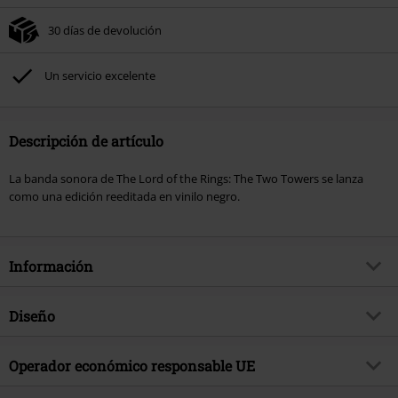
30 días de devolución
Un servicio excelente
Descripción de artículo
La banda sonora de The Lord of the Rings: The Two Towers se lanza
como una edición reeditada en vinilo negro.
Información
Artículo no.
593317
Diseño
Título
The Lord of the Rings: The Two
Towers
Tipo de producto
LP
Operador económico responsable UE
Género Musical
Banda sonora
Media - Formato 1-3
2-LP