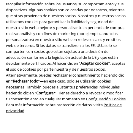
recopilar información sobre los usuarios, su comportamiento y sus
Información sobre accesibilidad
dispositivos. Algunas cookies son colocadas por nosotros, mientras
que otras provienen de nuestros socios. Nosotros y nuestros socios
Configuración Cookies
utilizamos cookies para garantizar la fiabilidad y seguridad de
nuestro sitio web, mejorar y personalizar tu experiencia de compra,
Cancelar pedido
realizar análisis y con fines de marketing (por ejemplo, anuncios
personalizados) en nuestro sitio web, en redes sociales y en sitios
web de terceros. Si los datos se transfieren a los EE. UU., solo se
Todos los precios incluyen el IVA pero no los
gastos de transporte
comparten con socios que están sujetos a una decisión de
© 1986-2026 E.M.P. Merchandising HGmbH
adecuación conforme a la legislación actual de la UE y que están
debidamente certificados. Al hacer clic en “
Aceptar cookies
”, aceptas
el uso de cookies por parte nuestra y de nuestros socios.
Alternativamente, puedes rechazar el consentimiento haciendo clic
en “
Rechazar todo
”—en este caso, solo se utilizarán cookies
Tiendas EMP online
necesarias. También puedes ajustar tus preferencias individuales
haciendo clic en “
Configurar
”. Tienes derecho a revocar o modificar
tu consentimiento en cualquier momento en
Configuración Cookies
.
EMP International
Para más información sobre protección de datos, visita
Política de
EMP France
privacidad
.
EMP Deutschland
EMP Italia