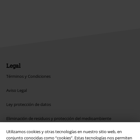
Legal
Términos y Condiciones
Aviso Legal
Ley protección de datos
Eliminación de residuos y protección del medioambiente
Utilizamos cookies y otras tecnologías en nuestro sitio web, en
Declaración de Conformidad
conjunto conocidas como “cookies”. Estas tecnologías nos permiten