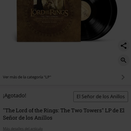
towers/593317St.html
Ver más de la categoría "LP"
¡Agotado!
El Señor de los Anillos
"The Lord of the Rings: The Two Towers" LP de El
Señor de los Anillos
Más detalles del artículo