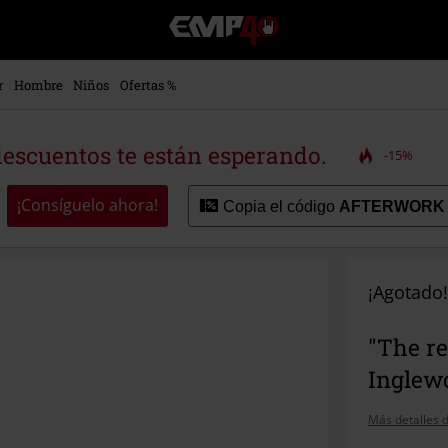
EMP
-
Música,
Películas,
r
Hombre
Niños
Ofertas %
TV
&
Gaming
descuentos te están esperando.
-15%
Merch
-
Ropa
¡Consíguelo ahora!
Copia el código
AFTERWORK
Alternativa
¡Agotado!
"The re
Inglewo
Más detalles d