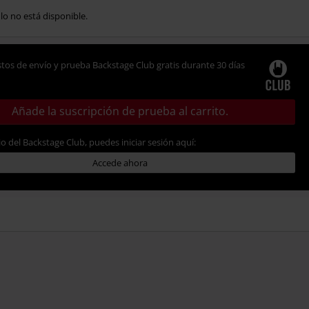
ulo no está disponible.
tos de envío y prueba Backstage Club gratis durante 30 días
Añade la suscripción de prueba al carrito.
io del Backstage Club, puedes iniciar sesión aquí:
Accede ahora