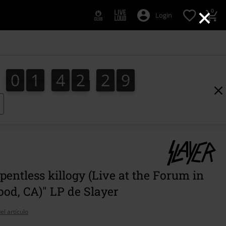
×
0
Login
0
1
4
2
2
9
8
0
1
4
2
2
7
8
7
3
0
9
pentless killogy (Live at the Forum in
od, CA)" LP de Slayer
el artículo