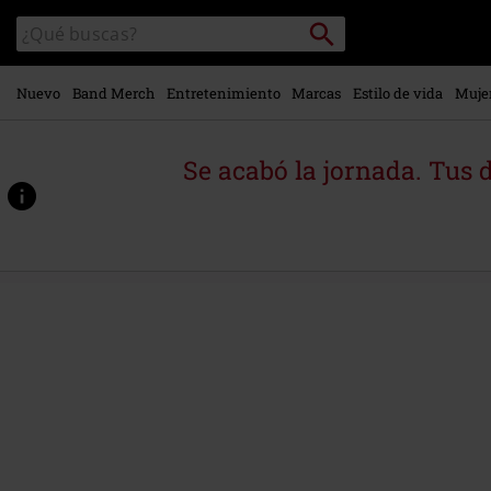
Ir al
Buscar
Buscar
contenido
en
principal
el
catálogo
Nuevo
Band Merch
Entretenimiento
Marcas
Estilo de vida
Muje
Se acabó la jornada. Tus 
https://www.emp-
online.es/p/the-
repentless-
killogy-
%28live-
at-
the-
forum-
in-
inglewood%2C-