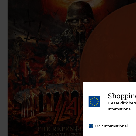
Shopping
Please click he
International
EMP International