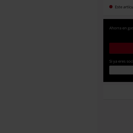
Este artíc
Ahorra en gas
Si ya eres soc