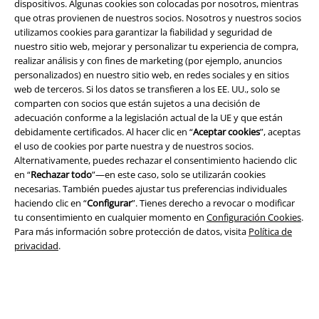
dispositivos. Algunas cookies son colocadas por nosotros, mientras
que otras provienen de nuestros socios. Nosotros y nuestros socios
utilizamos cookies para garantizar la fiabilidad y seguridad de
nuestro sitio web, mejorar y personalizar tu experiencia de compra,
realizar análisis y con fines de marketing (por ejemplo, anuncios
personalizados) en nuestro sitio web, en redes sociales y en sitios
web de terceros. Si los datos se transfieren a los EE. UU., solo se
comparten con socios que están sujetos a una decisión de
adecuación conforme a la legislación actual de la UE y que están
Legal
debidamente certificados. Al hacer clic en “
Aceptar cookies
”, aceptas
el uso de cookies por parte nuestra y de nuestros socios.
Términos y Condiciones
Alternativamente, puedes rechazar el consentimiento haciendo clic
en “
Rechazar todo
”—en este caso, solo se utilizarán cookies
Aviso Legal
necesarias. También puedes ajustar tus preferencias individuales
haciendo clic en “
Configurar
”. Tienes derecho a revocar o modificar
Ley protección de datos
tu consentimiento en cualquier momento en
Configuración Cookies
.
Para más información sobre protección de datos, visita
Política de
privacidad
.
Eliminación de residuos y protección del medioambiente
Declaración de Conformidad
Información sobre accesibilidad