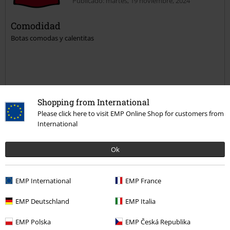
Publicado: martes, 19 noviembre, 2024
Comodidad
Botas comodas y calentitas
Calidad
Shopping from International
Please click here to visit EMP Online Shop for customers from
5
Diseño
International
5
Ajuste
5
Ok
Reseña verificada
EMP International
EMP France
¿Te ha sido útil esta opinión?
EMP Deutschland
EMP Italia
EMP Polska
EMP Česká Republika