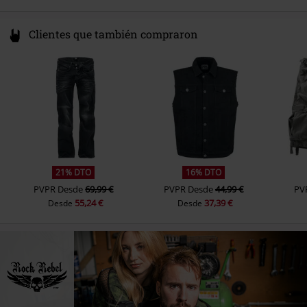
Clientes que también compraron
21% DTO
16% DTO
PVPR
Desde
69,99 €
PVPR
Desde
44,99 €
PV
55,24 €
37,39 €
Desde
Desde