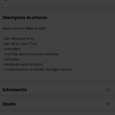
Hosen, Metality, Funko Pop!, vales regalo y artículos que incluyan una
donación.
Descripción de artículo
Botas de Rock Rebel by EMP:
- alto del tacón: 4 cm
- alto de la caña: 17 cm
- cremallera
- 3 correas decorativas con tachuelas
- tachuelas
- detalle de metal en tacón
- contiene partes no textiles de origen animal
Información
Artículo no.
365229
Diseño
Título
Thunder Road