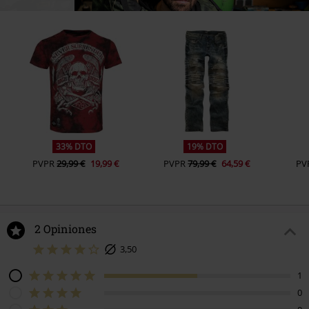
33% DTO
19% DTO
PVPR
29,99 €
19,99 €
PVPR
79,99 €
64,59 €
PV
2 Opiniones
3,50
1
0