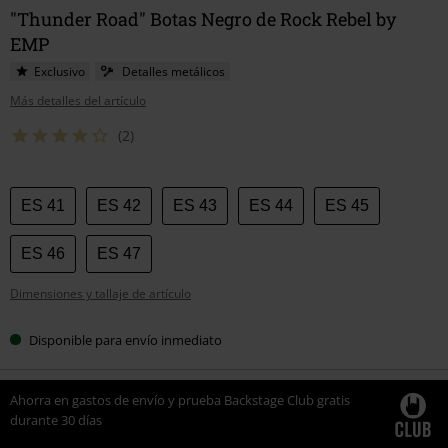
"Thunder Road" Botas Negro de Rock Rebel by
EMP
Exclusivo
Detalles metálicos
Más detalles del artículo
(2)
Elige
ES 41
ES 42
ES 43
ES 44
ES 45
tu
talla
ES 46
ES 47
Dimensiones y tallaje de artículo
Disponible para envío inmediato
Ahorra en gastos de envío y prueba Backstage Club gratis
durante 30 días