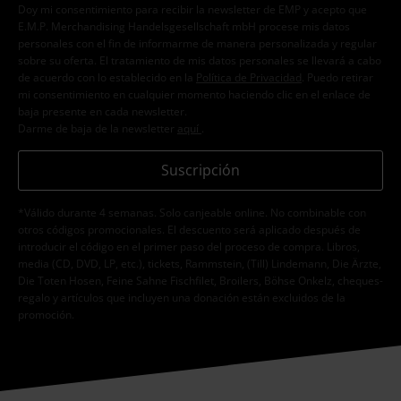
Doy mi consentimiento para recibir la newsletter de EMP y acepto que
E.M.P. Merchandising Handelsgesellschaft mbH procese mis datos
personales con el fin de informarme de manera personalizada y regular
sobre su oferta. El tratamiento de mis datos personales se llevará a cabo
de acuerdo con lo establecido en la
Política de Privacidad
. Puedo retirar
mi consentimiento en cualquier momento haciendo clic en el enlace de
baja presente en cada newsletter.
Darme de baja de la newsletter
aquí
.
Suscripción
*Válido durante 4 semanas. Solo canjeable online. No combinable con
otros códigos promocionales. El descuento será aplicado después de
introducir el código en el primer paso del proceso de compra. Libros,
media (CD, DVD, LP, etc.), tickets, Rammstein, (Till) Lindemann, Die Ärzte,
Die Toten Hosen, Feine Sahne Fischfilet, Broilers, Böhse Onkelz, cheques-
regalo y artículos que incluyen una donación están excluidos de la
promoción.