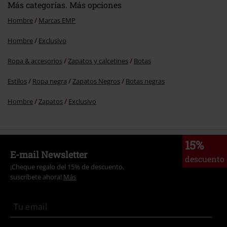
Más categorías. Más opciones
Jacobo P.
Hombre
Marcas EMP
Publicado: sábado, 21 septiembre, 2024 11:14:50 PM
Sablazo, me costaron 100€ hace 3 años
Hombre
Exclusivo
Ropa & accesorios
Zapatos y calcetines
Botas
¿Te ha resultado útil este comentario?
Estilos
Ropa negra
Zapatos Negros
Botas negras
Hombre
Zapatos
Exclusivo
15%
E-mail Newsletter
descuento
¡Cheque regalo del 15% de descuento,
suscríbete ahora!
Más