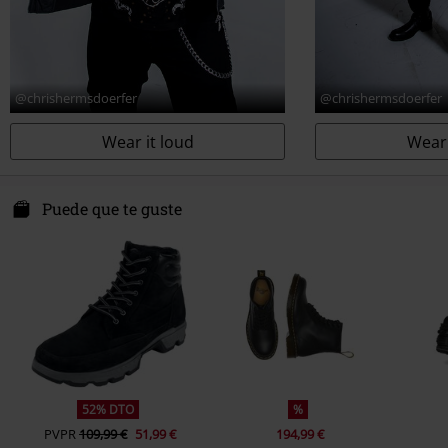
@chrishermsdoerfer
@chrishermsdoerfer
Wear it loud
Wear 
Puede que te guste
52% DTO
%
PVPR
109,99 €
51,99 €
194,99 €