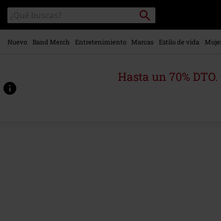
Ir al
Buscar
Buscar
contenido
en
principal
el
catálogo
Nuevo
Band Merch
Entretenimiento
Marcas
Estilo de vida
Muje
Hasta un 70% DTO.
https://www.emp-
online.es/p/venom-
smile/577436.html