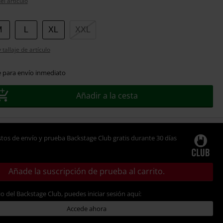
el artículo
M
L
XL
XXL
tallaje de artículo
e para envío inmediato
Añadir a la cesta
tos de envío y prueba Backstage Club gratis durante 30 días
Añade la suscripción de prueba al carrito.
io del Backstage Club, puedes iniciar sesión aquí:
Accede ahora