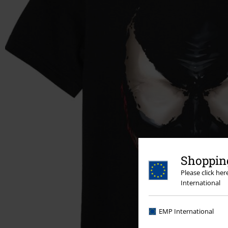
Shopping
Please click he
International
EMP International