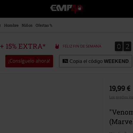
EMP
-
Música,
Películas,
r
Hombre
Niños
Ofertas %
TV
&
Gaming
0
2
0
2
 + 15% EXTRA*
FELIZ FIN DE SEMANA
Merch
-
Ropa
¡Consíguelo ahora!
Copia el código
WEEKEND
Alternativa
19,99 €
Los precios in
"Venom
(Marve