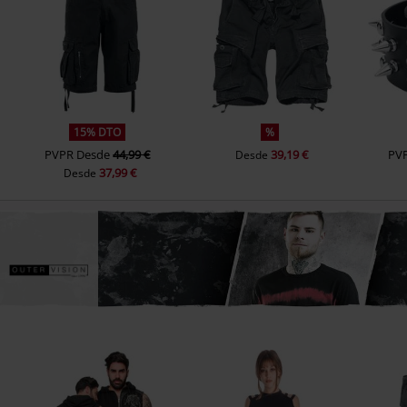
15% DTO
%
PVPR
Desde
44,99 €
39,19 €
PV
Desde
37,99 €
Desde