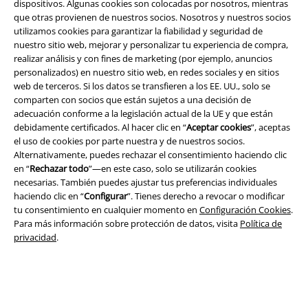
dispositivos. Algunas cookies son colocadas por nosotros, mientras
que otras provienen de nuestros socios. Nosotros y nuestros socios
utilizamos cookies para garantizar la fiabilidad y seguridad de
nuestro sitio web, mejorar y personalizar tu experiencia de compra,
realizar análisis y con fines de marketing (por ejemplo, anuncios
personalizados) en nuestro sitio web, en redes sociales y en sitios
web de terceros. Si los datos se transfieren a los EE. UU., solo se
Legal
comparten con socios que están sujetos a una decisión de
adecuación conforme a la legislación actual de la UE y que están
Términos y Condiciones
debidamente certificados. Al hacer clic en “
Aceptar cookies
”, aceptas
el uso de cookies por parte nuestra y de nuestros socios.
Aviso Legal
Alternativamente, puedes rechazar el consentimiento haciendo clic
en “
Rechazar todo
”—en este caso, solo se utilizarán cookies
Ley protección de datos
necesarias. También puedes ajustar tus preferencias individuales
haciendo clic en “
Configurar
”. Tienes derecho a revocar o modificar
tu consentimiento en cualquier momento en
Configuración Cookies
.
Eliminación de residuos y protección del medioambiente
Para más información sobre protección de datos, visita
Política de
privacidad
.
Declaración de Conformidad
Información sobre accesibilidad
Configuración Cookies