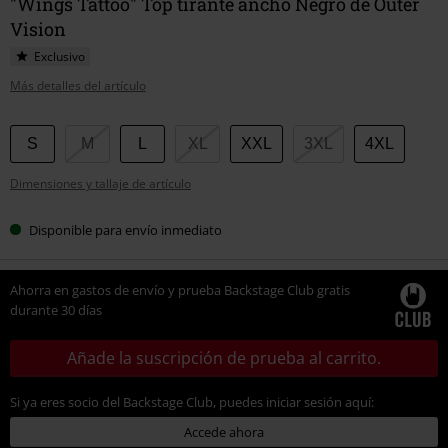
"Wings Tattoo" Top tirante ancho Negro de Outer
Vision
Exclusivo
Más detalles del artículo
Elige
S
M
L
XL
XXL
3XL
4XL
tu
Dimensiones y tallaje de artículo
talla
Disponible para envío inmediato
Ahorra en gastos de envío y prueba Backstage Club gratis
durante 30 días
Añade la suscripción de prueba al carrito.
Si ya eres socio del Backstage Club, puedes iniciar sesión aquí:
Accede ahora