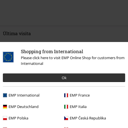
Última visita
Shopping from International
Please click here to visit EMP Online Shop for customers from
International
Ok
EMP International
EMP France
19,99 €
Desde
EMP Deutschland
EMP Italia
EMP Polska
EMP Česká Republika
Más categorías. Más opciones