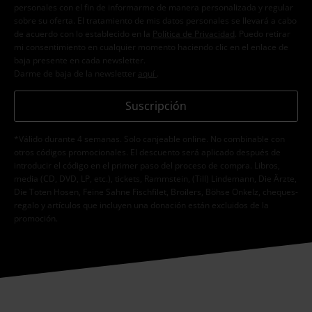
personales con el fin de informarme de manera personalizada y regular
sobre su oferta. El tratamiento de mis datos personales se llevará a cabo
de acuerdo con lo establecido en la
Política de Privacidad
. Puedo retirar
mi consentimiento en cualquier momento haciendo clic en el enlace de
baja presente en cada newsletter.
Darme de baja de la newsletter
aquí
.
Suscripción
*Válido durante 4 semanas. Solo canjeable online. No combinable con
otros códigos promocionales. El descuento será aplicado después de
introducir el código en el primer paso del proceso de compra. Libros,
media (CD, DVD, LP, etc.), tickets, Rammstein, (Till) Lindemann, Die Ärzte,
Die Toten Hosen, Feine Sahne Fischfilet, Broilers, Böhse Onkelz, cheques-
regalo y artículos que incluyen una donación están excluidos de la
promoción.