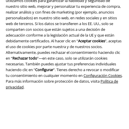
utilizamos cookies para garantizar la fiabilidad y seguridad de
nuestro sitio web, mejorar y personalizar tu experiencia de compra,
realizar análisis y con fines de marketing (por ejemplo, anuncios
personalizados) en nuestro sitio web, en redes sociales y en sitios
Legal
web de terceros. Si los datos se transfieren a los EE. UU., solo se
comparten con socios que están sujetos a una decisión de
Términos y Condiciones
adecuación conforme a la legislación actual de la UE y que están
debidamente certificados. Al hacer clic en “
Aceptar cookies
”, aceptas
Aviso Legal
el uso de cookies por parte nuestra y de nuestros socios.
Alternativamente, puedes rechazar el consentimiento haciendo clic
Ley protección de datos
en “
Rechazar todo
”—en este caso, solo se utilizarán cookies
necesarias. También puedes ajustar tus preferencias individuales
haciendo clic en “
Configurar
”. Tienes derecho a revocar o modificar
Eliminación de residuos y protección del medioambiente
tu consentimiento en cualquier momento en
Configuración Cookies
.
Para más información sobre protección de datos, visita
Política de
Declaración de Conformidad
privacidad
.
Información sobre accesibilidad
Configuración Cookies
Cancelar pedido