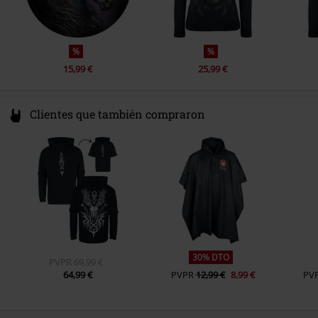
%
%
15,99 €
25,99 €
Clientes que también compraron
30% DTO
PVPR
69,99 €
64,99 €
PVPR
12,99 €
8,99 €
PV