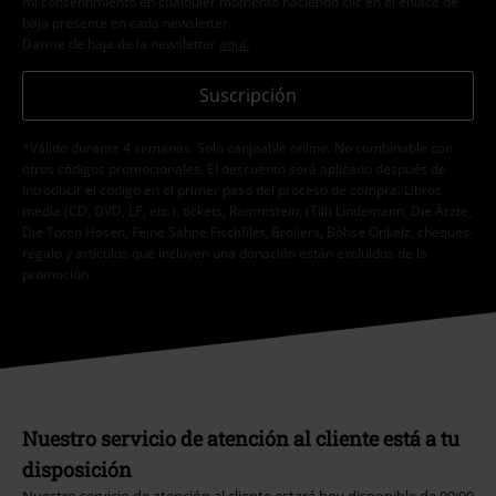
mi consentimiento en cualquier momento haciendo clic en el enlace de
baja presente en cada newsletter.
Darme de baja de la newsletter
aquí
.
Suscripción
*Válido durante 4 semanas. Solo canjeable online. No combinable con
otros códigos promocionales. El descuento será aplicado después de
introducir el código en el primer paso del proceso de compra. Libros,
media (CD, DVD, LP, etc.), tickets, Rammstein, (Till) Lindemann, Die Ärzte,
Die Toten Hosen, Feine Sahne Fischfilet, Broilers, Böhse Onkelz, cheques-
regalo y artículos que incluyen una donación están excluidos de la
promoción.
Nuestro servicio de atención al cliente está a tu
disposición