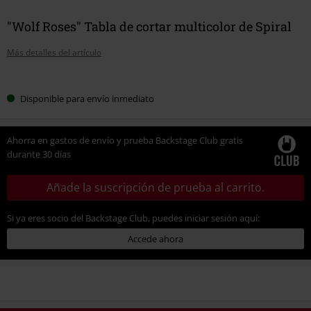
"Wolf Roses" Tabla de cortar multicolor de Spiral
Más detalles del artículo
Elige
Disponible para envío inmediato
tu
talla
Ahorra en gastos de envío y prueba Backstage Club gratis
durante 30 días
Añade la suscripción de prueba al carrito.
Si ya eres socio del Backstage Club, puedes iniciar sesión aquí:
Accede ahora