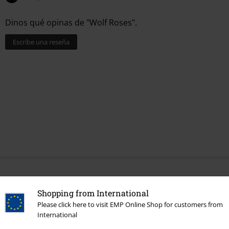
Dinos qué opinas de "Wolf Roses".
Escribe una reseña
Más categorías. Más opciones
Shopping from International
Marcas Ropa
Spiral
Cocina
Please click here to visit EMP Online Shop for customers from
International
Estilos
Gothic
Gothic Hombre