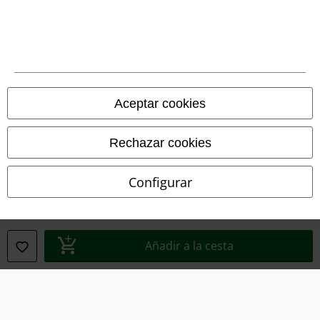
Legal
Términos y Condiciones
Aceptar cookies
Aviso Legal
Ley protección de datos
Rechazar cookies
Eliminación de residuos y protección del medioambiente
Configurar
Declaración de Conformidad
Información sobre accesibilidad
Añadir a la cesta
Configuración Cookies
Cancelar pedido