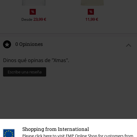
%
%
23,99 €
11,99 €
Desde
0 Opiniones
Dinos qué opinas de "Xmas".
Escribe una reseña
Shopping from International
Please click here to visit EMP Online Shop for customers from