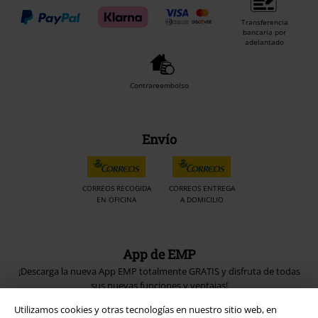
Transferencia
bancaria por
adelantado
Contrareembolso
Envío
CORREOS RECOGIDA
CORREOS ENTREGA
EN OFICINA
A DOMICILIO
App de EMP
¡Descarga la nueva App EMP totalmente GRATIS y disfruta de todas
sus nuevas funciones y ventajas!
Utilizamos cookies y otras tecnologías en nuestro sitio web, en