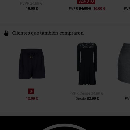
32% DTO
PVPR
24,99 €
19,99 €
PVPR
24,99 €
16,99 €
PV
Clientes que también compraron
%
PVPR
Desde
34,99 €
10,99 €
32,99 €
PV
Desde