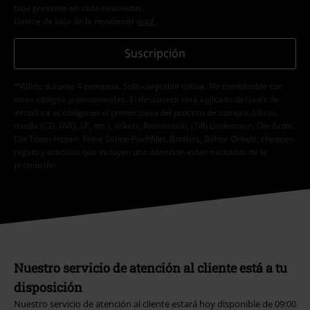
baja presente en cada newsletter.
Darme de baja de la newsletter
aquí
.
Suscripción
*Válido durante 4 semanas. Solo canjeable online. No combinable con
otros códigos promocionales. El descuento será aplicado después de
introducir el código en el primer paso del proceso de compra. Libros,
media (CD, DVD, LP, etc.), tickets, Rammstein, (Till) Lindemann, Die Ärzte,
Die Toten Hosen, Feine Sahne Fischfilet, Broilers, Böhse Onkelz, cheques-
regalo y artículos que incluyen una donación están excluidos de la
promoción.
Nuestro servicio de atención al cliente está a tu
disposición
Nuestro servicio de atención al cliente estará hoy disponible de 09:00