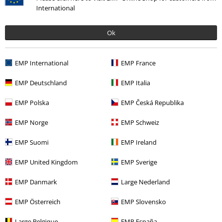
International
Última visita
Ok
EMP International
EMP France
EMP Deutschland
EMP Italia
EMP Polska
EMP Česká Republika
%
EMP Norge
EMP Schweiz
16,99 €
EMP Suomi
EMP Ireland
EMP United Kingdom
EMP Sverige
Más categorías. Más opciones
EMP Danmark
Large Nederland
Ofertas %
OUTLET
Camisetas
EMP Österreich
EMP Slovensko
Ofertas %
OUTLET
Xmas
Large Belgique
EMP España