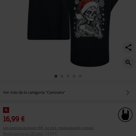
Ver más de la categoría "Camiseta"
%
16,99 €
Los precios incluyen IVA, no incl. manipulación y envío
Mejor precio en 30 días
:
13,59 €