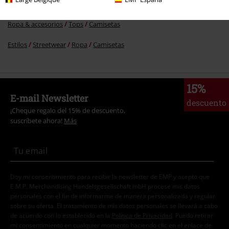
Nuevo
Ropa
Camisetas & Tops
Camisetas
Ropa & accesorios
Tops
Camisetas
Estilos
Streetwear
Ropa
Camisetas
15%
E-mail Newsletter
descuento
¡Cheque regalo del 15% de descuento,
suscríbete ahora!
Más
Doy mi consentimiento para recibir la newsletter de EMP y acepto que
E.M.P. Merchandising Handelsgesellschaft mbH procese mis datos
personales con el fin de informarme de manera personalizada y regular
sobre su oferta. El tratamiento de mis datos personales se llevará a cabo
de acuerdo con lo establecido en la
Política de Privacidad
. Puedo retirar
mi consentimiento en cualquier momento haciendo clic en el enlace de