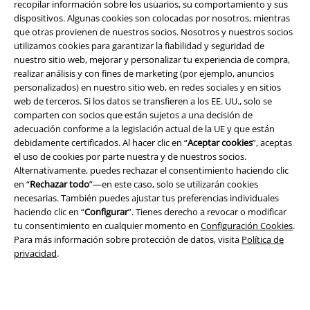
recopilar información sobre los usuarios, su comportamiento y sus
dispositivos. Algunas cookies son colocadas por nosotros, mientras
que otras provienen de nuestros socios. Nosotros y nuestros socios
utilizamos cookies para garantizar la fiabilidad y seguridad de
nuestro sitio web, mejorar y personalizar tu experiencia de compra,
realizar análisis y con fines de marketing (por ejemplo, anuncios
personalizados) en nuestro sitio web, en redes sociales y en sitios
web de terceros. Si los datos se transfieren a los EE. UU., solo se
comparten con socios que están sujetos a una decisión de
adecuación conforme a la legislación actual de la UE y que están
debidamente certificados. Al hacer clic en “
Aceptar cookies
”, aceptas
el uso de cookies por parte nuestra y de nuestros socios.
Alternativamente, puedes rechazar el consentimiento haciendo clic
Legal
en “
Rechazar todo
”—en este caso, solo se utilizarán cookies
necesarias. También puedes ajustar tus preferencias individuales
Términos y Condiciones
haciendo clic en “
Configurar
”. Tienes derecho a revocar o modificar
tu consentimiento en cualquier momento en
Configuración Cookies
.
Aviso Legal
Para más información sobre protección de datos, visita
Política de
privacidad
.
Ley protección de datos
Eliminación de residuos y protección del medioambiente