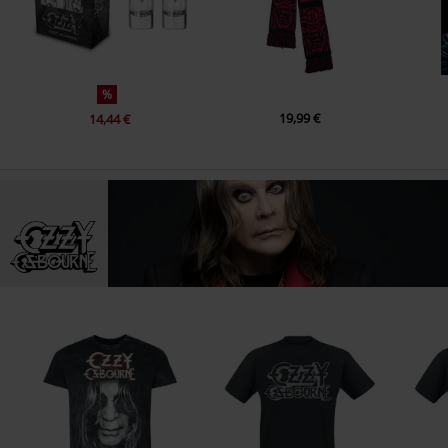
%
19,99 €
14,44 €