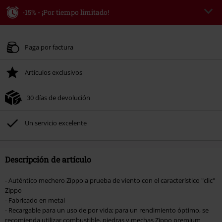
-15% - ¡Por tiempo limitado!
Código
WEEKEND
Copia el código
Válido hasta 8/9/26
Paga por factura
Solo online. Pedido mínimo 49,99 €.
Artículos exclusivos
Tras introducir el código, el descuento se deducirá automáticamente al final
del pedido.
30 días de devolución
No acumulable con otras promociones Códigos promocionales.. Quedan
excluidos de este descuento: libros, artículos multimedia, entradas,
Rammstein, (Till) Lindemann, Böhse Onkelz, Broilers, Die Ärzte, Die Toten
Un servicio excelente
Hosen, Metality, Funko Pop!, vales regalo y artículos que incluyan una
donación.
Descripción de artículo
- Auténtico mechero Zippo a prueba de viento con el característico "clic"
Zippo
- Fabricado en metal
- Recargable para un uso de por vida; para un rendimiento óptimo, se
recomienda utilizar combustible, piedras y mechas Zippo premium