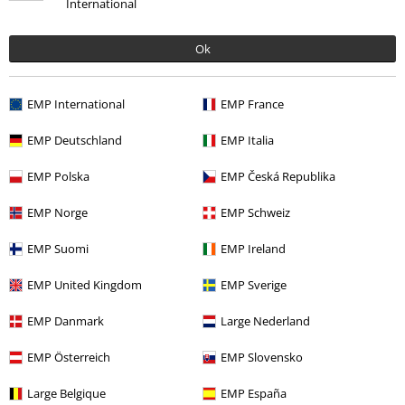
International
Ok
Más categorías. Más opciones
EMP International
EMP France
Estilos
Horror
EMP Deutschland
EMP Italia
Ofertas %
Merch de Bandas
Hogar
EMP Polska
EMP Česká Republika
Nuevo
Band Merch
Hogar
EMP Norge
EMP Schweiz
Band Merch
Top Bands
Black Sabbath
EMP Suomi
EMP Ireland
Estilo de vida
EMP United Kingdom
EMP Sverige
EMP Danmark
Large Nederland
15%
E-mail Newsletter
descuento
EMP Österreich
EMP Slovensko
¡Cheque regalo del 15% de descuento,
suscríbete ahora!
Más
Large Belgique
EMP España