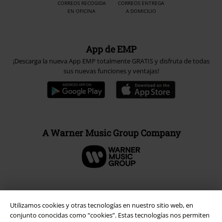
CORREOS RECOGIDA
CORREOS ENTREGA
EN OFICINA
A DOMICILIO
App de EMP
¡Descarga la nueva App EMP totalmente GRATIS y disfruta de todas
sus nuevas funciones y ventajas!
A Warner Music Group Company
Seguridad
Utilizamos cookies y otras tecnologías en nuestro sitio web, en
conjunto conocidas como “cookies”. Estas tecnologías nos permiten