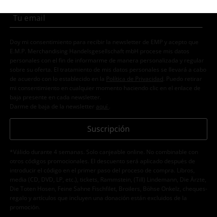
Doy mi consentimiento para recibir la newsletter de EMP y acepto que
E.M.P. Merchandising Handelsgesellschaft mbH procese mis datos
personales con el fin de informarme de manera personalizada y regular
sobre su oferta. El tratamiento de mis datos personales se llevará a cabo
de acuerdo con lo establecido en la
Política de Privacidad
. Puedo retirar
mi consentimiento en cualquier momento haciendo clic en el enlace de
baja presente en cada newsletter.
Darme de baja de la newsletter
aquí
.
Suscripción
*Válido durante 4 semanas. Solo canjeable online. No combinable con
otros códigos promocionales. El descuento será aplicado después de
introducir el código en el primer paso del proceso de compra. Libros,
media (CD, DVD, LP, etc.), tickets, Rammstein, (Till) Lindemann, Die Ärzte,
Die Toten Hosen, Feine Sahne Fischfilet, Broilers, Böhse Onkelz, cheques-
regalo y artículos que incluyen una donación están excluidos de la
promoción.