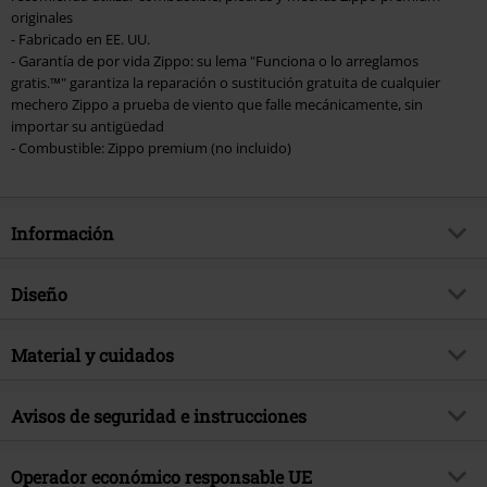
originales
- Fabricado en EE. UU.
- Garantía de por vida Zippo: su lema "Funciona o lo arreglamos
gratis.™" garantiza la reparación o sustitución gratuita de cualquier
mechero Zippo a prueba de viento que falle mecánicamente, sin
importar su antigüedad
- Combustible: Zippo premium (no incluido)
Información
Artículo no.
591894
Diseño
Título
Zippo - Birmingham
Tipo de producto
Mechero
Género Musical
Material y cuidados
Heavy Metal
Exclusivo
Si
Material Externo
Metal
Avisos de seguridad e instrucciones
tema producto
Merch Bandas, Terror, Bandas,
Regalos
Advertencia: Mantener fuera del alcance de los niños.
Operador económico responsable UE
Licencia
licencia oficial del producto
Encienda el mechero alejándolo de la cara y la ropa.