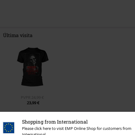
Última visita
PVPR
24,99 €
23,99 €
Shopping from International
Más categorías. Más opciones
Please click here to visit EMP Online Shop for customers from
International