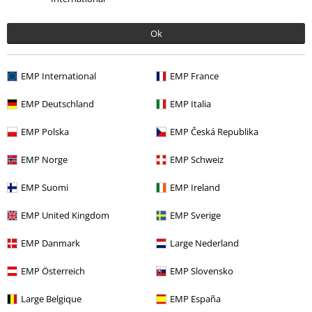
Hombre
Ropa
Camisetas
Camisetas
Ofertas %
Películas & TV
Ok
Ofertas %
Hombre
Ropa
Camisetas & Tops
EMP International
EMP France
Nuevo
Ropa
Camisetas & Tops
Camisetas
EMP Deutschland
EMP Italia
Ofertas %
Ropa
Camisetas & Tops
Camisetas
EMP Polska
EMP Česká Republika
EMP Norge
EMP Schweiz
15%
E-mail Newsletter
EMP Suomi
EMP Ireland
descuento
¡Cheque regalo del 15% de descuento,
EMP United Kingdom
EMP Sverige
suscríbete ahora!
Más
EMP Danmark
Large Nederland
EMP Österreich
EMP Slovensko
Doy mi consentimiento para recibir la newsletter de EMP y acepto que
Large Belgique
EMP España
E.M.P. Merchandising Handelsgesellschaft mbH procese mis datos