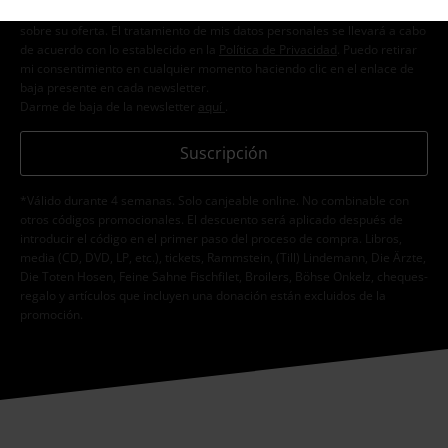
personales con el fin de informarme de manera personalizada y regular
sobre su oferta. El tratamiento de mis datos personales se llevará a cabo
de acuerdo con lo establecido en la
Política de Privacidad
. Puedo retirar
mi consentimiento en cualquier momento haciendo clic en el enlace de
baja presente en cada newsletter.
Darme de baja de la newsletter
aquí
.
Suscripción
*Válido durante 4 semanas. Solo canjeable online. No combinable con
otros códigos promocionales. El descuento será aplicado después de
introducir el código en el primer paso del proceso de compra. Libros,
media (CD, DVD, LP, etc.), tickets, Rammstein, (Till) Lindemann, Die Ärzte,
Die Toten Hosen, Feine Sahne Fischfilet, Broilers, Böhse Onkelz, cheques-
regalo y artículos que incluyen una donación están excluidos de la
promoción.