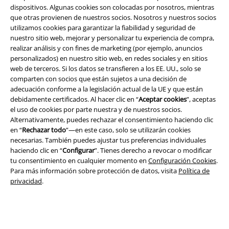
dispositivos. Algunas cookies son colocadas por nosotros, mientras
que otras provienen de nuestros socios. Nosotros y nuestros socios
utilizamos cookies para garantizar la fiabilidad y seguridad de
nuestro sitio web, mejorar y personalizar tu experiencia de compra,
realizar análisis y con fines de marketing (por ejemplo, anuncios
personalizados) en nuestro sitio web, en redes sociales y en sitios
web de terceros. Si los datos se transfieren a los EE. UU., solo se
Legal
comparten con socios que están sujetos a una decisión de
adecuación conforme a la legislación actual de la UE y que están
Términos y Condiciones
debidamente certificados. Al hacer clic en “
Aceptar cookies
”, aceptas
el uso de cookies por parte nuestra y de nuestros socios.
Aviso Legal
Alternativamente, puedes rechazar el consentimiento haciendo clic
en “
Rechazar todo
”—en este caso, solo se utilizarán cookies
Ley protección de datos
necesarias. También puedes ajustar tus preferencias individuales
haciendo clic en “
Configurar
”. Tienes derecho a revocar o modificar
Eliminación de residuos y protección del medioambiente
tu consentimiento en cualquier momento en
Configuración Cookies
.
Para más información sobre protección de datos, visita
Política de
privacidad
.
Declaración de Conformidad
Información sobre accesibilidad
Configuración Cookies